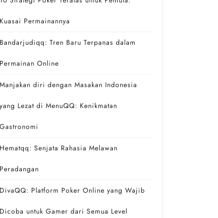
10 Strategi Poker Teratas untuk Pemula:
Kuasai Permainannya
Bandarjudiqq: Tren Baru Terpanas dalam
Permainan Online
Manjakan diri dengan Masakan Indonesia
yang Lezat di MenuQQ: Kenikmatan
Gastronomi
Hematqq: Senjata Rahasia Melawan
Peradangan
DivaQQ: Platform Poker Online yang Wajib
Dicoba untuk Gamer dari Semua Level