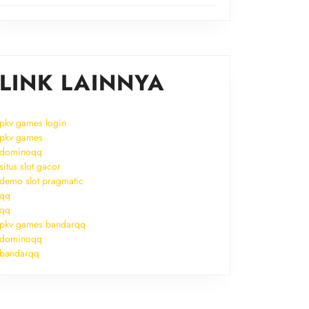
LINK LAINNYA
pkv games login
pkv games
dominoqq
situs slot gacor
demo slot pragmatic
qq
qq
pkv games bandarqq
dominoqq
bandarqq