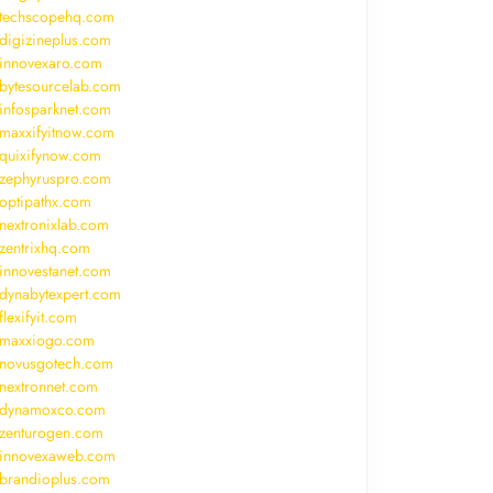
techscopehq.com
digizineplus.com
innovexaro.com
bytesourcelab.com
infosparknet.com
maxxifyitnow.com
quixifynow.com
zephyruspro.com
optipathx.com
nextronixlab.com
zentrixhq.com
innovestanet.com
dynabytexpert.com
flexifyit.com
maxxiogo.com
novusgotech.com
nextronnet.com
dynamoxco.com
zenturogen.com
innovexaweb.com
brandioplus.com