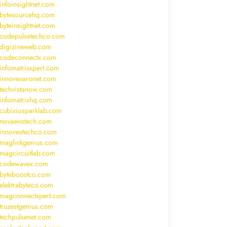
infoinsightnet.com
bytesourcehq.com
byteinsightnet.com
codepulsetechco.com
digizineweb.com
codeconnectx.com
infomatrixxpert.com
innovexaronet.com
techvistanow.com
infomatrixhq.com
cubixiosparklab.com
novaevotech.com
innovextechco.com
maglinkgenius.com
magcircuitlab.com
codewavex.com
byteboostco.com
elektrabyteco.com
magconnectxpert.com
truzestgenius.com
techpulsenet.com