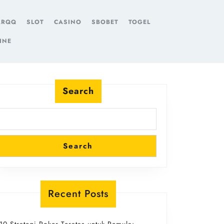
ARQQ
SLOT
CASINO
SBOBET
TOGEL
INE
Search
Search
Recent Posts