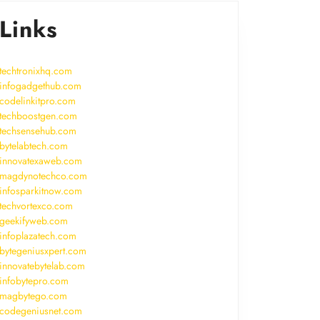
Links
techtronixhq.com
infogadgethub.com
codelinkitpro.com
techboostgen.com
techsensehub.com
bytelabtech.com
innovatexaweb.com
magdynotechco.com
infosparkitnow.com
techvortexco.com
geekifyweb.com
infoplazatech.com
bytegeniusxpert.com
innovatebytelab.com
infobytepro.com
magbytego.com
codegeniusnet.com