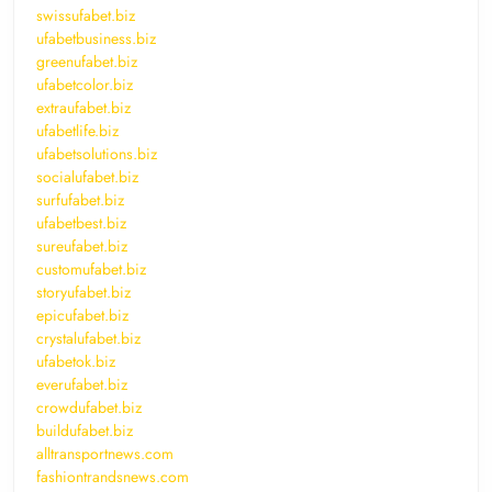
swissufabet.biz
ufabetbusiness.biz
greenufabet.biz
ufabetcolor.biz
extraufabet.biz
ufabetlife.biz
ufabetsolutions.biz
socialufabet.biz
surfufabet.biz
ufabetbest.biz
sureufabet.biz
customufabet.biz
storyufabet.biz
epicufabet.biz
crystalufabet.biz
ufabetok.biz
everufabet.biz
crowdufabet.biz
buildufabet.biz
alltransportnews.com
fashiontrandsnews.com