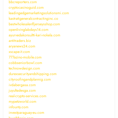
bbcreporters.com
cryptocasinoguid.com
leadingedgemarketingsolutionsmi.com
kastratigeneralcontractinginc.co
bestwholesalenfljerseysshop.com
openlivinglabdays14.com
ayurvedakonsultti-kari-nokela.com
antitraders.biz
aryanews24.com
xscape-it.com
777azino-mobile.com
cobbseniorbowl.com
technowdesign.com
durexsecurityandshipping.com
cityroofingandplannig.com
ivdabergasa.com
juyultadesga.com
real-crypto-services.com
mypetzworld.com
infounty.com
investparaguay-eu.com