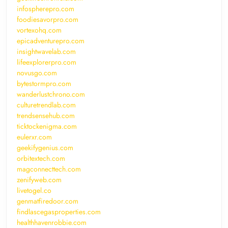
infospherepro.com
foodiesavorpro.com
vortexohq.com
epicadventurepro.com
insightwavelab.com
lifeexplorerpro.com
novusgo.com
bytestormpro.com
wanderlustchrono.com
culturetrendlab.com
trendsensehub.com
ticktockenigma.com
eulerxr.com
geekifygenius.com
orbitextech.com
magconnecttech.com
zenifyweb.com
livetogel.co
genmatfiredoor.com
findlascegasproperties.com
healthhavenrobbie.com