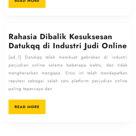
Champion
READ MORE
MORE
Rahasia Dibalik Kesuksesan
Ra
Datukqq di Industri Judi Online
Di
[ad_1] Datukqq telah membuat gebrakan di industri
Ke
perjudian online selama beberapa waktu, dan tidak
Da
mengherankan mengapa. Situs ini telah mendapatkan
di
reputasi sebagai salah satu platform perjudian online
In
paling tepercaya dan
Ju
READ
On
READ MORE
MORE