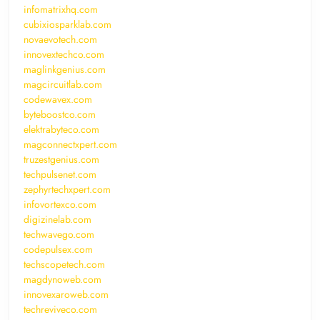
infomatrixhq.com
cubixiosparklab.com
novaevotech.com
innovextechco.com
maglinkgenius.com
magcircuitlab.com
codewavex.com
byteboostco.com
elektrabyteco.com
magconnectxpert.com
truzestgenius.com
techpulsenet.com
zephyrtechxpert.com
infovortexco.com
digizinelab.com
techwavego.com
codepulsex.com
techscopetech.com
magdynoweb.com
innovexaroweb.com
techreviveco.com