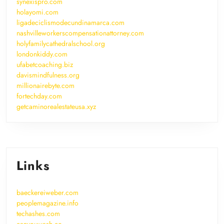
synexispro.com
holayomi.com
ligadeciclismodecundinamarca.com
nashvilleworkerscompensationattorney.com
holyfamilycathedralschool.org
londonkiddy.com
ufabetcoaching.biz
davismindfulness.org
millionairebyte.com
fortechday.com
getcaminorealestateusa.xyz
Links
baeckereiweber.com
peoplemagazine.info
techashes.com