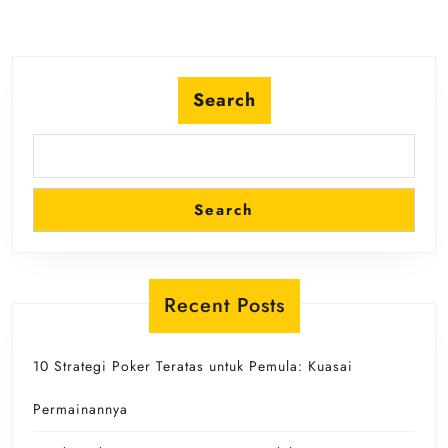
Search
Search
Recent Posts
10 Strategi Poker Teratas untuk Pemula: Kuasai
Permainannya