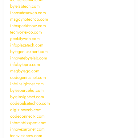
bytelabtech.com
innovatexaweb.com
magdynotechco.com
infosparkitnow.com
techvortexco.com
geekifyweb.com
infoplazatech.com
bytegeniusxpert.com
innovatebytelab.com
infobytepro.com
magbytego.com
codegeniusnet.com
infoinsightnet.com
bytesourcehq.com
byteinsightnet.com
codepulsetechco.com
digizineweb.com
codeconnectx.com
infomatrixxpert.com
innovexaronet.com
techvistanow.com