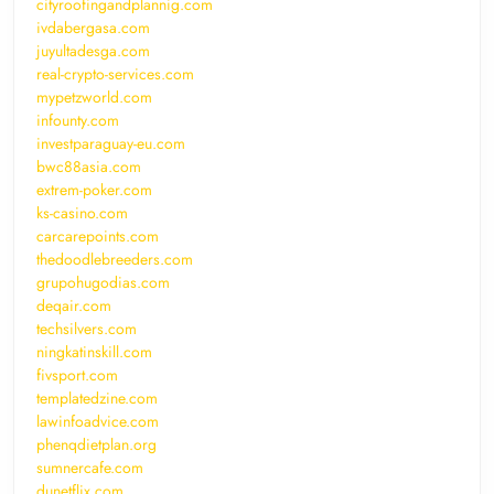
cityroofingandplannig.com
ivdabergasa.com
juyultadesga.com
real-crypto-services.com
mypetzworld.com
infounty.com
investparaguay-eu.com
bwc88asia.com
extrem-poker.com
ks-casino.com
carcarepoints.com
thedoodlebreeders.com
grupohugodias.com
deqair.com
techsilvers.com
ningkatinskill.com
fivsport.com
templatedzine.com
lawinfoadvice.com
phenqdietplan.org
sumnercafe.com
dunetflix.com