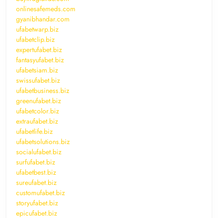
onlinesafemeds.com
gyanibhandar.com
ufabetwarp.biz
ufabetclip.biz
expertufabet.biz
fantasyufabet.biz
ufabetsiam.biz
swissufabet.biz
ufabetbusiness.biz
greenufabet.biz
ufabetcolor.biz
extraufabet.biz
ufabetlife.biz
ufabetsolutions.biz
socialufabet.biz
surfufabet.biz
ufabetbest.biz
sureufabet.biz
customufabet.biz
storyufabet.biz
epicufabet.biz