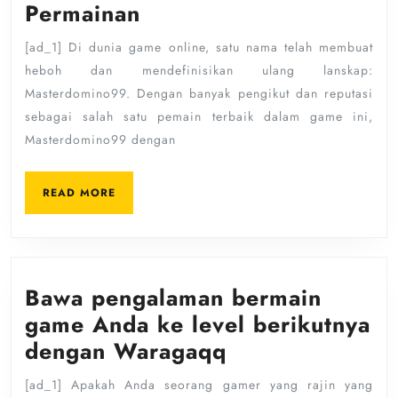
Masterdomino99:
Permainan
Tokoh
[ad_1] Di dunia game online, satu nama telah membuat
Berpengaruh
heboh dan mendefinisikan ulang lanskap:
yang
Masterdomino99. Dengan banyak pengikut dan reputasi
Mendefinisikan
sebagai salah satu pemain terbaik dalam game ini,
Ulang
Masterdomino99 dengan
Lanskap
READ
Permainan
READ MORE
MORE
Bawa pengalaman bermain
game Anda ke level berikutnya
Bawa
dengan Waragaqq
pengalaman
[ad_1] Apakah Anda seorang gamer yang rajin yang