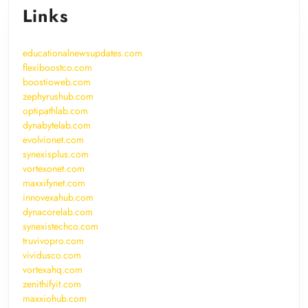
Links
educationalnewsupdates.com
flexiboostco.com
boostioweb.com
zephyrushub.com
optipathlab.com
dynabytelab.com
evolvionet.com
synexisplus.com
vortexonet.com
maxxifynet.com
innovexahub.com
dynacorelab.com
synexistechco.com
truvivopro.com
vividusco.com
vortexahq.com
zenithifyit.com
maxxiohub.com