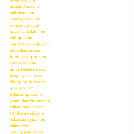
techmaxco.com
exceedolab.com
activaxio.com
dynabytesco.com
stylegurupro.com
datawizardslab.com
cubiqio.com
geeklifechronicle.com
infospherepro.com
foodiesavorpro.com
vortexohq.com
epicadventurepro.com
insightwavelab.com
lifeexplorerpro.com
novusgo.com
bytestormpro.com
wanderlustchrono.com
culturetrendlab.com
trendsensehub.com
ticktockenigma.com
eulerxr.com
geekifygenius.com