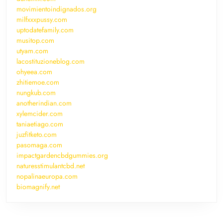
movimientoindignados.org
milfxxxpussy.com
uptodatefamily.com
musitop.com
utyam.com
lacostituzioneblog.com
ohyeea.com
zhitiemoe.com
nungkub.com
anotherindian.com
xylemcider.com
taniaetiago.com
juzfitketo.com
pasomaga.com
impactgardencbdgummies.org
naturesstimulantcbd.net
nopalinaeuropa.com
biomagnify.net