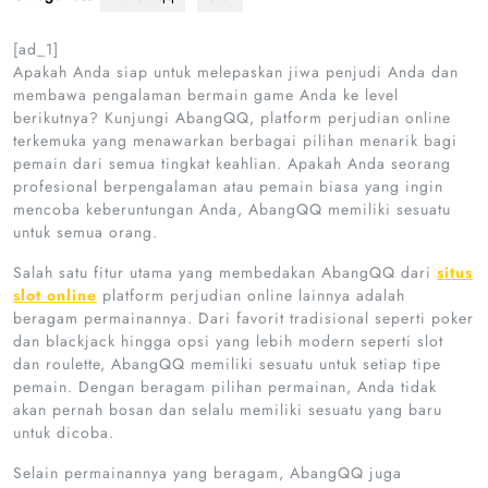
[ad_1]
Apakah Anda siap untuk melepaskan jiwa penjudi Anda dan
membawa pengalaman bermain game Anda ke level
berikutnya? Kunjungi AbangQQ, platform perjudian online
terkemuka yang menawarkan berbagai pilihan menarik bagi
pemain dari semua tingkat keahlian. Apakah Anda seorang
profesional berpengalaman atau pemain biasa yang ingin
mencoba keberuntungan Anda, AbangQQ memiliki sesuatu
untuk semua orang.
Salah satu fitur utama yang membedakan AbangQQ dari
situs
slot online
platform perjudian online lainnya adalah
beragam permainannya. Dari favorit tradisional seperti poker
dan blackjack hingga opsi yang lebih modern seperti slot
dan roulette, AbangQQ memiliki sesuatu untuk setiap tipe
pemain. Dengan beragam pilihan permainan, Anda tidak
akan pernah bosan dan selalu memiliki sesuatu yang baru
untuk dicoba.
Selain permainannya yang beragam, AbangQQ juga