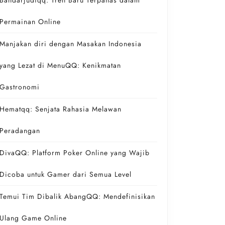
Bandarjudiqq: Tren Baru Terpanas dalam
Permainan Online
Manjakan diri dengan Masakan Indonesia
yang Lezat di MenuQQ: Kenikmatan
Gastronomi
Hematqq: Senjata Rahasia Melawan
Peradangan
DivaQQ: Platform Poker Online yang Wajib
Dicoba untuk Gamer dari Semua Level
Temui Tim Dibalik AbangQQ: Mendefinisikan
Ulang Game Online