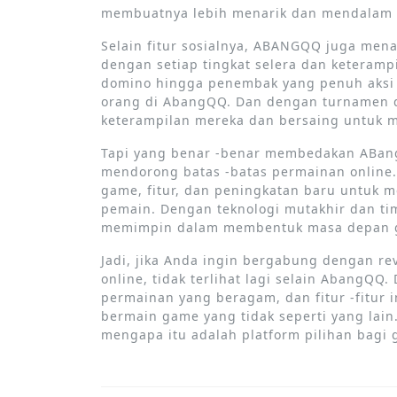
membuatnya lebih menarik dan mendalam 
Selain fitur sosialnya, ABANGQQ juga me
dengan setiap tingkat selera dan keterampi
domino hingga penembak yang penuh aksi 
orang di AbangQQ. Dan dengan turnamen d
keterampilan mereka dan bersaing untuk 
Tapi yang benar -benar membedakan ABan
mendorong batas -batas permainan online
game, fitur, dan peningkatan baru untuk
pemain. Dengan teknologi mutakhir dan t
memimpin dalam membentuk masa depan g
Jadi, jika Anda ingin bergabung dengan 
online, tidak terlihat lagi selain AbangQ
permainan yang beragam, dan fitur -fitu
bermain game yang tidak seperti yang lai
mengapa itu adalah platform pilihan bagi 
Post