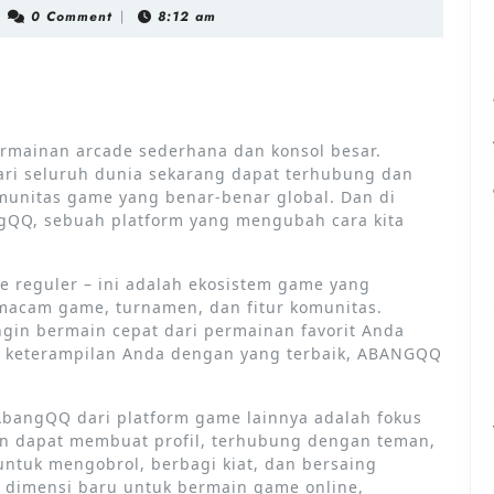
min@medmarket.io
0 Comment
|
8:12 am
ermainan arcade sederhana dan konsol besar.
ri seluruh dunia sekarang dapat terhubung dan
omunitas game yang benar-benar global. Dan di
ngQQ, sebuah platform yang mengubah cara kita
 reguler – ini adalah ekosistem game yang
acam game, turnamen, dan fitur komunitas.
gin bermain cepat dari permainan favorit Anda
ji keterampilan Anda dengan yang terbaik, ABANGQQ
bangQQ dari platform game lainnya adalah fokus
ain dapat membuat profil, terhubung dengan teman,
tuk mengobrol, berbagi kiat, dan bersaing
dimensi baru untuk bermain game online,