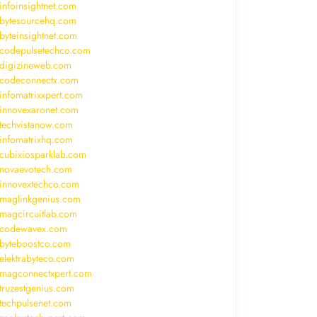
infoinsightnet.com
bytesourcehq.com
byteinsightnet.com
codepulsetechco.com
digizineweb.com
codeconnectx.com
infomatrixxpert.com
innovexaronet.com
techvistanow.com
infomatrixhq.com
cubixiosparklab.com
novaevotech.com
innovextechco.com
maglinkgenius.com
magcircuitlab.com
codewavex.com
byteboostco.com
elektrabyteco.com
magconnectxpert.com
truzestgenius.com
techpulsenet.com