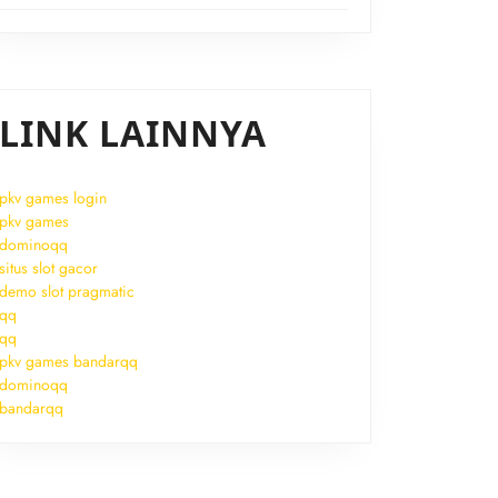
LINK LAINNYA
pkv games login
pkv games
dominoqq
situs slot gacor
demo slot pragmatic
qq
qq
pkv games bandarqq
dominoqq
bandarqq