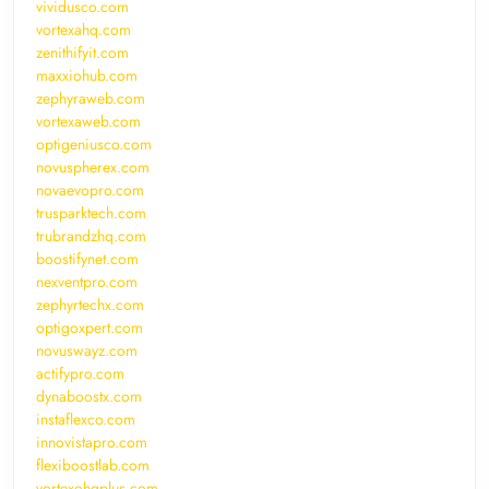
vividusco.com
vortexahq.com
zenithifyit.com
maxxiohub.com
zephyraweb.com
vortexaweb.com
optigeniusco.com
novuspherex.com
novaevopro.com
trusparktech.com
trubrandzhq.com
boostifynet.com
nexventpro.com
zephyrtechx.com
optigoxpert.com
novuswayz.com
actifypro.com
dynaboostx.com
instaflexco.com
innovistapro.com
flexiboostlab.com
vortexohqplus.com