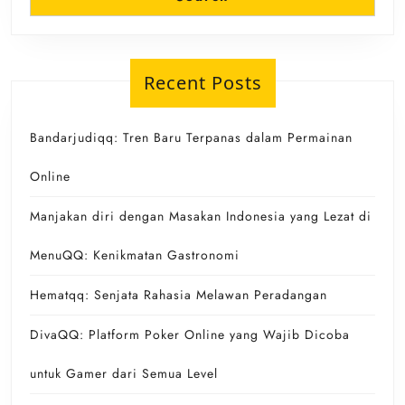
Recent Posts
Bandarjudiqq: Tren Baru Terpanas dalam Permainan
Online
Manjakan diri dengan Masakan Indonesia yang Lezat di
MenuQQ: Kenikmatan Gastronomi
Hematqq: Senjata Rahasia Melawan Peradangan
DivaQQ: Platform Poker Online yang Wajib Dicoba
untuk Gamer dari Semua Level