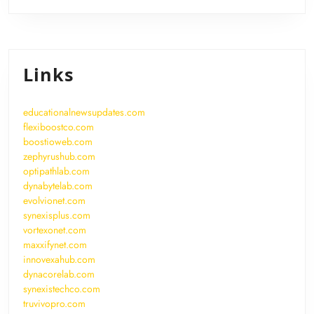
Links
educationalnewsupdates.com
flexiboostco.com
boostioweb.com
zephyrushub.com
optipathlab.com
dynabytelab.com
evolvionet.com
synexisplus.com
vortexonet.com
maxxifynet.com
innovexahub.com
dynacorelab.com
synexistechco.com
truvivopro.com