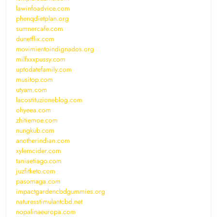
lawinfoadvice.com
phenqdietplan.org
sumnercafe.com
dunetflix.com
movimientoindignados.org
milfxxxpussy.com
uptodatefamily.com
musitop.com
utyam.com
lacostituzioneblog.com
ohyeea.com
zhitiemoe.com
nungkub.com
anotherindian.com
xylemcider.com
taniaetiago.com
juzfitketo.com
pasomaga.com
impactgardencbdgummies.org
naturesstimulantcbd.net
nopalinaeuropa.com