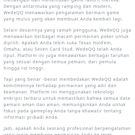
Dengan antarmuka yang ramping dan modern,
WedeQQ menawarkan pengalaman bermain game
yang mulus yang akan membuat Anda kembali lagi.
Selain desainnya yang ramah pengguna, WedeQQ juga
menawarkan berbagai macam permainan poker untuk
dipilih. Apakah Anda lebih suka Texas Hold’em,
Omaha, atau Seven Card Stud, WedeQQ telah Anda
liput. Platform ini juga menawarkan berbagai taruhan
yang sesuai dengan semua pemain, dari pemula
hingga rol tinggi.
Tapi yang benar -benar membedakan WedeQQ adalah
komitmennya terhadap permainan yang adil dan
keamanan. Platform ini menggunakan teknologi
enkripsi terbaru untuk memastikan bahwa semua data
pemain aman dan aman, memungkinkan Anda untuk
fokus pada gameplay Anda tanpa khawatir tentang
informasi pribadi Anda.
Jadi, apakah Anda seorang profesional berpengalaman
yang ingin membawa permainan Anda ke level