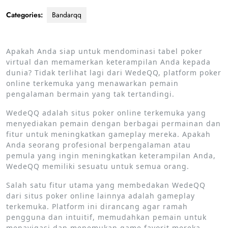
Categories:
Bandarqq
Apakah Anda siap untuk mendominasi tabel poker
virtual dan memamerkan keterampilan Anda kepada
dunia? Tidak terlihat lagi dari WedeQQ, platform poker
online terkemuka yang menawarkan pemain
pengalaman bermain yang tak tertandingi.
WedeQQ adalah situs poker online terkemuka yang
menyediakan pemain dengan berbagai permainan dan
fitur untuk meningkatkan gameplay mereka. Apakah
Anda seorang profesional berpengalaman atau
pemula yang ingin meningkatkan keterampilan Anda,
WedeQQ memiliki sesuatu untuk semua orang.
Salah satu fitur utama yang membedakan WedeQQ
dari situs poker online lainnya adalah gameplay
terkemuka. Platform ini dirancang agar ramah
pengguna dan intuitif, memudahkan pemain untuk
menavigasi dan menemukan game favorit mereka.