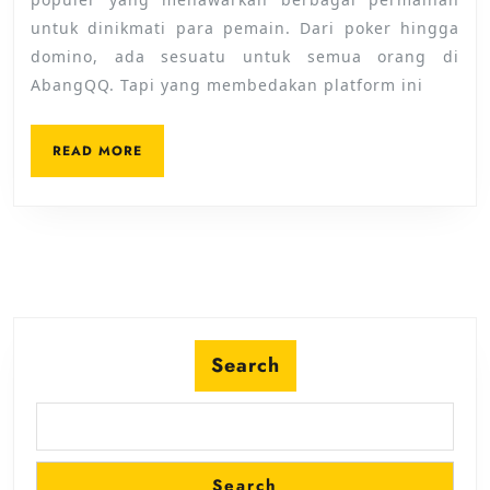
Sukses
untuk dinikmati para pemain. Dari poker hingga
di
domino, ada sesuatu untuk semua orang di
AbangQQ. Tapi yang membedakan platform ini
Abangqq
READ
READ MORE
MORE
Search
Search