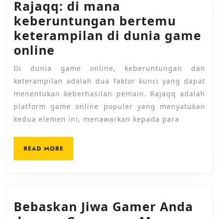
Rajaqq: di mana
keberuntungan bertemu
keterampilan di dunia game
Rajaqq:
online
di
Di dunia game online, keberuntungan dan
mana
keterampilan adalah dua faktor kunci yang dapat
keberuntungan
menentukan keberhasilan pemain. Rajaqq adalah
bertemu
platform game online populer yang menyatukan
kedua elemen ini, menawarkan kepada para
keterampilan
di
READ
dunia
READ MORE
MORE
game
online
Bebaskan Jiwa Gamer Anda