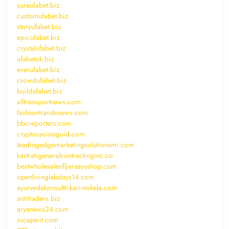
sureufabet.biz
customufabet.biz
storyufabet.biz
epicufabet.biz
crystalufabet.biz
ufabetok.biz
everufabet.biz
crowdufabet.biz
buildufabet.biz
alltransportnews.com
fashiontrandsnews.com
bbcreporters.com
cryptocasinoguid.com
leadingedgemarketingsolutionsmi.com
kastratigeneralcontractinginc.co
bestwholesalenfljerseysshop.com
openlivinglabdays14.com
ayurvedakonsultti-kari-nokela.com
antitraders.biz
aryanews24.com
xscape-it.com