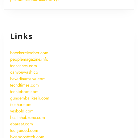
Links
baeckereiweber.com
peoplemagazine.info
techashes.com
canyouwash.co
havadisantalya.com
techdtimes.com
techieboot.com
gundembalikesir.com
itechar.com
yesbold.com
healthhubzone.com
ebaraat.com
techjuiced.com
byteboosttech.com