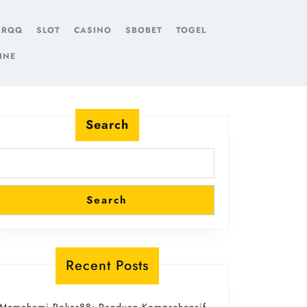
ARQQ
SLOT
CASINO
SBOBET
TOGEL
INE
Search
Search
Recent Posts