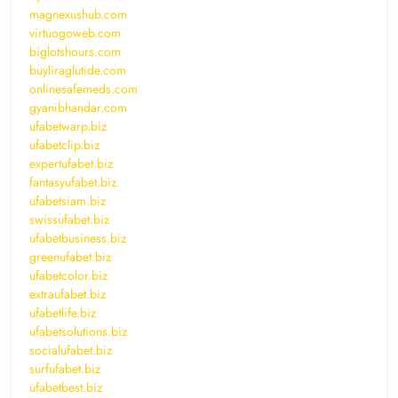
magnexushub.com
virtuogoweb.com
biglotshours.com
buyliraglutide.com
onlinesafemeds.com
gyanibhandar.com
ufabetwarp.biz
ufabetclip.biz
expertufabet.biz
fantasyufabet.biz
ufabetsiam.biz
swissufabet.biz
ufabetbusiness.biz
greenufabet.biz
ufabetcolor.biz
extraufabet.biz
ufabetlife.biz
ufabetsolutions.biz
socialufabet.biz
surfufabet.biz
ufabetbest.biz