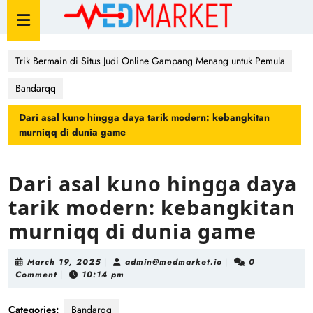
Skip
Open
to
Button
content
Skip
Trik Bermain di Situs Judi Online Gampang Menang untuk Pemula
to
content
Bandarqq
Dari asal kuno hingga daya tarik modern: kebangkitan
murniqq di dunia game
Dari asal kuno hingga daya
tarik modern: kebangkitan
murniqq di dunia game
March
admin@medmarket.
March 19, 2025
|
admin@medmarket.io
|
0
19,
Comment
|
10:14 pm
2025
Categories:
Bandarqq