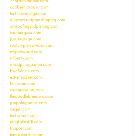
777azino-mobile.com
cobbseniorbowl.com
technowdesign.com
durexsecurityandshipping.com
cityroofingandplannig.com
ivdabergasa.com
juyultadesga.com
real-crypto-services.com
mypetzworld.com
infounty.com
investparaguay-eu.com
bwc88asia.com
extrem-poker.com
ks-casino.com
carcarepoints.com
thedoodlebreeders.com
grupohugodias.com
deqair.com
techsilvers.com
ningkatinskill.com
fivsport.com
templatedzine.com