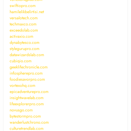
swiftiopro.com
hamilelikbelirtisi.net
versalotech.com
techmaxco.com
exceedolab.com
activaxio.com
dynabytesco.com
stylegurupro.com
datawizardslab.com
cubiqio.com
geeklifechronicle.com
infospherepro.com
foodiesavorpro.com
vortexohq.com
epicadventurepro.com
insightwavelab.com
lifeexplorerpro.com
novusgo.com
bytestormpro.com
wanderlustchrono.com
culturetrendlab.com