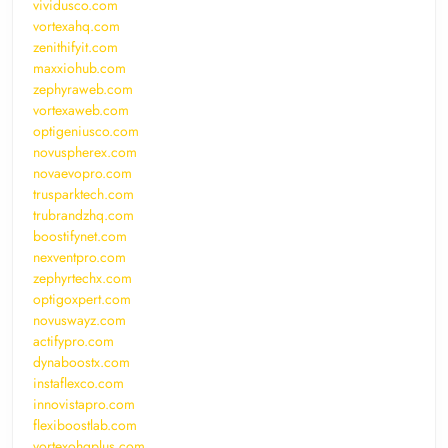
vividusco.com
vortexahq.com
zenithifyit.com
maxxiohub.com
zephyraweb.com
vortexaweb.com
optigeniusco.com
novuspherex.com
novaevopro.com
trusparktech.com
trubrandzhq.com
boostifynet.com
nexventpro.com
zephyrtechx.com
optigoxpert.com
novuswayz.com
actifypro.com
dynaboostx.com
instaflexco.com
innovistapro.com
flexiboostlab.com
vortexohqplus.com