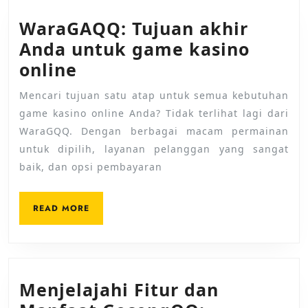
WaraGAQQ: Tujuan akhir
Anda untuk game kasino
WaraGAQQ:
online
Tujuan
Mencari tujuan satu atap untuk semua kebutuhan
akhir
game kasino online Anda? Tidak terlihat lagi dari
Anda
WaraGQQ. Dengan berbagai macam permainan
untuk
untuk dipilih, layanan pelanggan yang sangat
baik, dan opsi pembayaran
game
kasino
READ
online
READ MORE
MORE
Menjelajahi Fitur dan