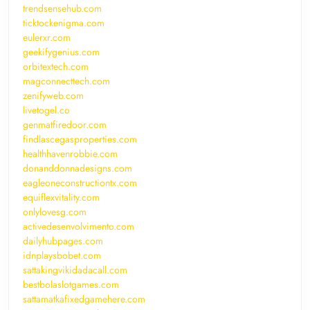
trendsensehub.com
ticktockenigma.com
eulerxr.com
geekifygenius.com
orbitextech.com
magconnecttech.com
zenifyweb.com
livetogel.co
genmatfiredoor.com
findlascegasproperties.com
healthhavenrobbie.com
donanddonnadesigns.com
eagleoneconstructiontx.com
equiflexvitality.com
onlylovesg.com
activedesenvolvimento.com
dailyhubpages.com
idnplaysbobet.com
sattakingvikidadacall.com
bestbolaslotgames.com
sattamatkafixedgamehere.com