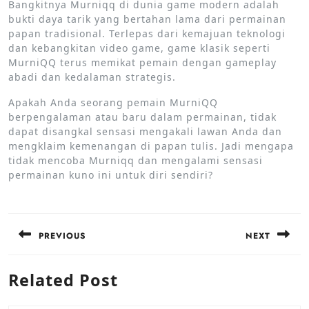
Bangkitnya Murniqq di dunia game modern adalah
bukti daya tarik yang bertahan lama dari permainan
papan tradisional. Terlepas dari kemajuan teknologi
dan kebangkitan video game, game klasik seperti
MurniQQ terus memikat pemain dengan gameplay
abadi dan kedalaman strategis.
Apakah Anda seorang pemain MurniQQ
berpengalaman atau baru dalam permainan, tidak
dapat disangkal sensasi mengakali lawan Anda dan
mengklaim kemenangan di papan tulis. Jadi mengapa
tidak mencoba Murniqq dan mengalami sensasi
permainan kuno ini untuk diri sendiri?
Post
navigation
PREVIOUS
NEXT
Previous
Next
Related Post
post:
post: