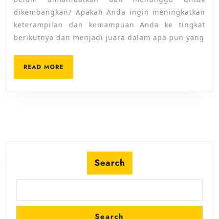
Anda
dikembangkan? Apakah Anda ingin meningkatkan
dengan
keterampilan dan kemampuan Anda ke tingkat
berikutnya dan menjadi juara dalam apa pun yang
Champio
READ
READ MORE
MORE
Search
Search