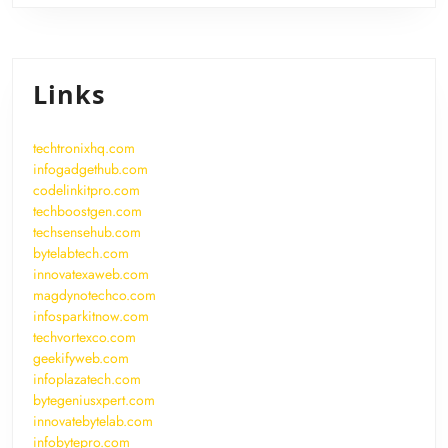
Links
techtronixhq.com
infogadgethub.com
codelinkitpro.com
techboostgen.com
techsensehub.com
bytelabtech.com
innovatexaweb.com
magdynotechco.com
infosparkitnow.com
techvortexco.com
geekifyweb.com
infoplazatech.com
bytegeniusxpert.com
innovatebytelab.com
infobytepro.com