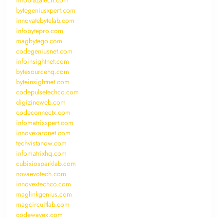
infoplazatech.com
bytegeniusxpert.com
innovatebytelab.com
infobytepro.com
magbytego.com
codegeniusnet.com
infoinsightnet.com
bytesourcehq.com
byteinsightnet.com
codepulsetechco.com
digizineweb.com
codeconnectx.com
infomatrixxpert.com
innovexaronet.com
techvistanow.com
infomatrixhq.com
cubixiosparklab.com
novaevotech.com
innovextechco.com
maglinkgenius.com
magcircuitlab.com
codewavex.com