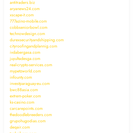
antitraders.biz
aryanews24.com
xscape-it.com
777azino-mobile.com
cobbseniorbowl.com
technowdesign.com
durexsecurityandshipping.com
cityroofingandplannig.com
ivdabergasa.com
juyultadesga.com
real-crypto-services.com
mypetzworld.com
infounty.com
investparaguay-eu.com
bwc88asia.com
extrem-poker.com
ks-casino.com
carcarepoints.com
thedoodlebreeders.com
grupohugodias.com
deqair.com