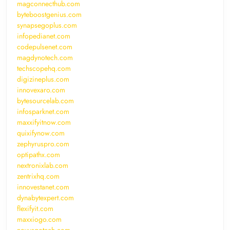
magconnecthub.com
byteboostgenius.com
synapsegoplus.com
infopedianet.com
codepulsenet.com
magdynotech.com
techscopehq.com
digizineplus.com
innovexaro.com
bytesourcelab.com
infosparknet.com
maxxifyitnow.com
quixifynow.com
zephyruspro.com
optipathx.com
nextronixlab.com
zentrixhq.com
innovestanet.com
dynabytexpert.com
flexifyit.com
maxxiogo.com