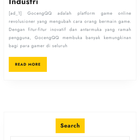
Membuka
Industri
Dunia
[ad_1] GocengQQ adalah platform game online
yang
revolusioner yang mengubah cara orang bermain game.
Penuh
Dengan fitur-fitur inovatif dan antarmuka yang ramah
Kemungkinan
pengguna, GocengQQ membuka banyak kemungkinan
dengan
bagi para gamer di seluruh
GocengQQ:
READ
Game-
READ MORE
MORE
Changer
di
Industri
Search