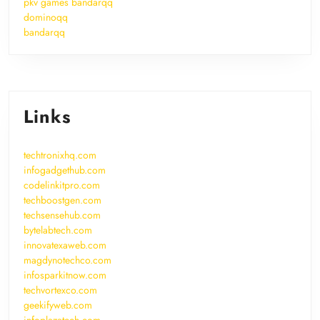
pkv games bandarqq
dominoqq
bandarqq
Links
techtronixhq.com
infogadgethub.com
codelinkitpro.com
techboostgen.com
techsensehub.com
bytelabtech.com
innovatexaweb.com
magdynotechco.com
infosparkitnow.com
techvortexco.com
geekifyweb.com