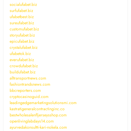
socialufabet.biz
surfufabet.biz
ufabetbest.biz
sureufabet.biz
customufabet.biz
storyufabet.biz
epicufabet.biz
crystalufabet.biz
ufabetok.biz
everufabet.biz
crowdufabet.biz
buildufabet.biz
alltransportnews.com
fashiontrandsnews.com
bbcreporters.com
cryptocasinoguid.com
leadingedgemarketingsolutionsmi.com
kastratigeneralcontractinginc.co
bestwholesalenfljerseysshop.com
openlivinglabdays14.com
ayurvedakonsultti-kari-nokela.com