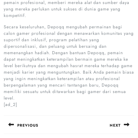
pemain profesional, memberi mereka alat dan sumber daya
yang mereka perlukan untuk sukses di dunia game yang
kompetitif.
Secara keseluruhan, Depoqq mengubah permainan bagi
calon gamer profesional dengan menawarkan komunitas yang
suportif dan inklusif, program pelatihan yang
dipersonalisasi, dan peluang untuk bersaing dan
memenangkan hadiah. Dengan bantuan Depoqq, pemain
dapat meningkatkan keterampilan bermain game mereka ke
level berikutnya dan mengubah hasrat mereka terhadap game
menjadi karier yang menguntungkan. Baik Anda pemain biasa
yang ingin meningkatkan keterampilan atau profesional
berpengalaman yang mencari tantangan baru, Depoqq
memiliki sesuatu untuk ditawarkan bagi gamer dari semua
level.
[ad_2]
Post
navigation
PREVIOUS
NEXT