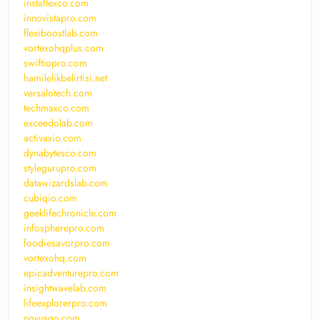
instaflexco.com
innovistapro.com
flexiboostlab.com
vortexohqplus.com
swiftiopro.com
hamilelikbelirtisi.net
versalotech.com
techmaxco.com
exceedolab.com
activaxio.com
dynabytesco.com
stylegurupro.com
datawizardslab.com
cubiqio.com
geeklifechronicle.com
infospherepro.com
foodiesavorpro.com
vortexohq.com
epicadventurepro.com
insightwavelab.com
lifeexplorerpro.com
novusgo.com