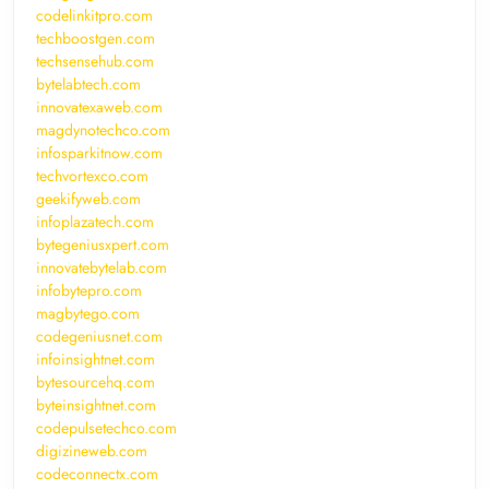
codelinkitpro.com
techboostgen.com
techsensehub.com
bytelabtech.com
innovatexaweb.com
magdynotechco.com
infosparkitnow.com
techvortexco.com
geekifyweb.com
infoplazatech.com
bytegeniusxpert.com
innovatebytelab.com
infobytepro.com
magbytego.com
codegeniusnet.com
infoinsightnet.com
bytesourcehq.com
byteinsightnet.com
codepulsetechco.com
digizineweb.com
codeconnectx.com