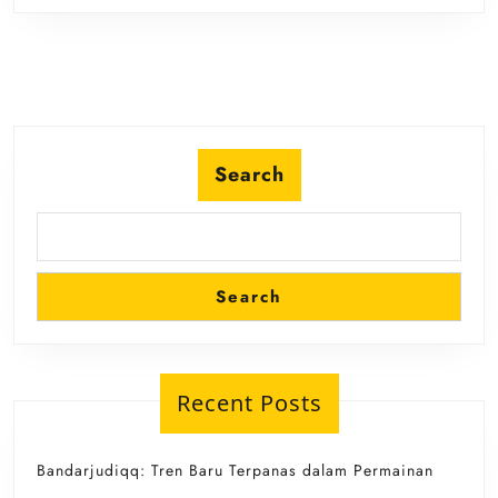
Menjadi
Juara
Poker
Search
Search
Recent Posts
Bandarjudiqq: Tren Baru Terpanas dalam Permainan