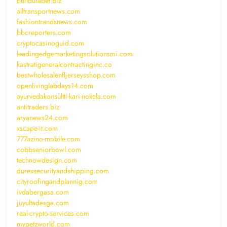
buildufabet.biz
alltransportnews.com
fashiontrandsnews.com
bbcreporters.com
cryptocasinoguid.com
leadingedgemarketingsolutionsmi.com
kastratigeneralcontractinginc.co
bestwholesalenfljerseysshop.com
openlivinglabdays14.com
ayurvedakonsultti-kari-nokela.com
antitraders.biz
aryanews24.com
xscape-it.com
777azino-mobile.com
cobbseniorbowl.com
technowdesign.com
durexsecurityandshipping.com
cityroofingandplannig.com
ivdabergasa.com
juyultadesga.com
real-crypto-services.com
mypetzworld.com