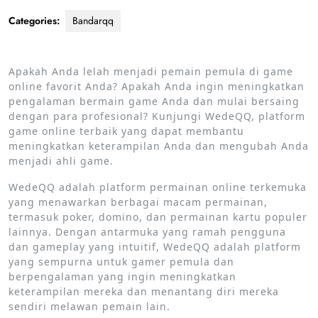
Categories:
Bandarqq
Apakah Anda lelah menjadi pemain pemula di game
online favorit Anda? Apakah Anda ingin meningkatkan
pengalaman bermain game Anda dan mulai bersaing
dengan para profesional? Kunjungi WedeQQ, platform
game online terbaik yang dapat membantu
meningkatkan keterampilan Anda dan mengubah Anda
menjadi ahli game.
WedeQQ adalah platform permainan online terkemuka
yang menawarkan berbagai macam permainan,
termasuk poker, domino, dan permainan kartu populer
lainnya. Dengan antarmuka yang ramah pengguna
dan gameplay yang intuitif, WedeQQ adalah platform
yang sempurna untuk gamer pemula dan
berpengalaman yang ingin meningkatkan
keterampilan mereka dan menantang diri mereka
sendiri melawan pemain lain.