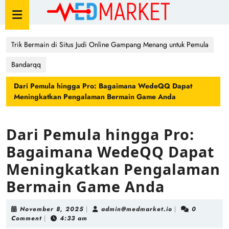
Skip
Open
to
Button
content
Skip
Trik Bermain di Situs Judi Online Gampang Menang untuk Pemula
to
content
Bandarqq
Dari Pemula hingga Pro: Bagaimana WedeQQ Dapat
Meningkatkan Pengalaman Bermain Game Anda
Dari Pemula hingga Pro:
Bagaimana WedeQQ Dapat
Meningkatkan Pengalaman
Bermain Game Anda
November
admin@medmarke
November 8, 2025
|
admin@medmarket.io
|
0
8,
Comment
|
4:33 am
2025