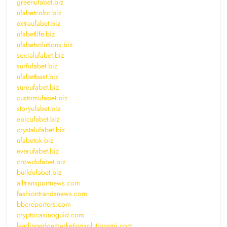
greenufabet.biz
ufabetcolor.biz
extraufabet.biz
ufabetlife.biz
ufabetsolutions.biz
socialufabet.biz
surfufabet.biz
ufabetbest.biz
sureufabet.biz
customufabet.biz
storyufabet.biz
epicufabet.biz
crystalufabet.biz
ufabetok.biz
everufabet.biz
crowdufabet.biz
buildufabet.biz
alltransportnews.com
fashiontrandsnews.com
bbcreporters.com
cryptocasinoguid.com
leadingedgemarketingsolutionsmi.com