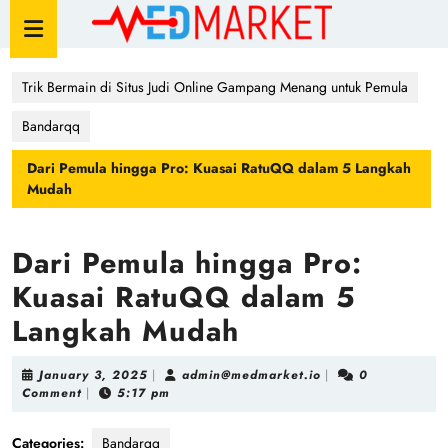
Skip
Open
to
Button
content
Skip
Trik Bermain di Situs Judi Online Gampang Menang untuk Pemula
to
content
Bandarqq
Dari Pemula hingga Pro: Kuasai RatuQQ dalam 5 Langkah
Mudah
Dari Pemula hingga Pro:
Kuasai RatuQQ dalam 5
Langkah Mudah
January
admin@medmarket.
January 3, 2025
|
admin@medmarket.io
|
0
3,
Comment
|
5:17 pm
2025
Categories:
Bandarqq