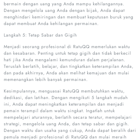
bermain dengan uang yang Anda mampu kehilangannya.
Dengan mengelola uang Anda dengan bijak, Anda dapat
menghindari kemiringan dan membuat keputusan buruk yang
dapat membuat Anda kehilangan permainan.
Langkah 5: Tetap Sabar dan Gigih
Menjadi seorang profesional di RatuQQ memerlukan waktu
dan kesabaran. Penting untuk tetap gigih dan tidak berkecil
hati jika Anda mengalami kemunduran dalam perjalanan.
Teruslah berlatih, belajar, dan tingkatkan keterampilan Anda,
dan pada akhirnya, Anda akan melihat kemajuan dan mulai
memenangkan lebih banyak permainan.
Kesimpulannya, menguasai RatuQQ membutuhkan waktu,
dedikasi, dan latihan. Dengan mengikuti 5 langkah mudah
ini, Anda dapat meningkatkan keterampilan dan menjadi
pemain terampil dalam waktu singkat. Ingatlah untuk
mempelajari aturannya, berlatih secara teratur, mempelajari
strategi, mengelola uang Anda, dan tetap sabar dan gigih.
Dengan waktu dan usaha yang cukup, Anda dapat beralih dari
pemula menjadi profesional di RatuQQ dan mulai meraih