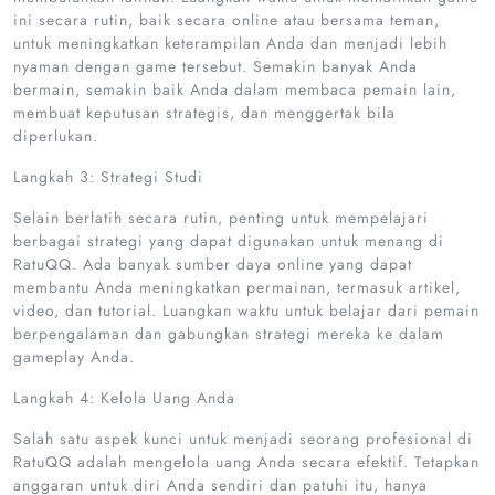
ini secara rutin, baik secara online atau bersama teman,
untuk meningkatkan keterampilan Anda dan menjadi lebih
nyaman dengan game tersebut. Semakin banyak Anda
bermain, semakin baik Anda dalam membaca pemain lain,
membuat keputusan strategis, dan menggertak bila
diperlukan.
Langkah 3: Strategi Studi
Selain berlatih secara rutin, penting untuk mempelajari
berbagai strategi yang dapat digunakan untuk menang di
RatuQQ. Ada banyak sumber daya online yang dapat
membantu Anda meningkatkan permainan, termasuk artikel,
video, dan tutorial. Luangkan waktu untuk belajar dari pemain
berpengalaman dan gabungkan strategi mereka ke dalam
gameplay Anda.
Langkah 4: Kelola Uang Anda
Salah satu aspek kunci untuk menjadi seorang profesional di
RatuQQ adalah mengelola uang Anda secara efektif. Tetapkan
anggaran untuk diri Anda sendiri dan patuhi itu, hanya