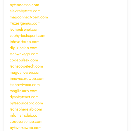
byteboostco.com
elektrabyteco.com
magconnectxpert.com
truzestgenius.com
techpulsenet.com
zephyrtechxpert.com
infovortexco.com
digizinelab.com
techwavego.com
codepulsex.com
techscopetech.com
magdynoweb.com
innovexaroweb.com
techreviveco.com
maglinkaro.com
dynabytenet.com
bytesourcepro.com
techspherelab.com
infomatrixlab.com
codeversehub.com
byteverseweb.com