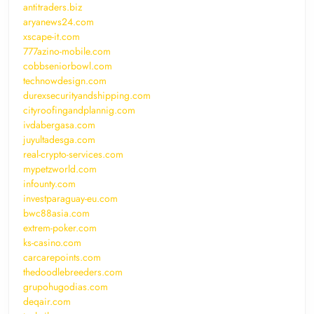
antitraders.biz
aryanews24.com
xscape-it.com
777azino-mobile.com
cobbseniorbowl.com
technowdesign.com
durexsecurityandshipping.com
cityroofingandplannig.com
ivdabergasa.com
juyultadesga.com
real-crypto-services.com
mypetzworld.com
infounty.com
investparaguay-eu.com
bwc88asia.com
extrem-poker.com
ks-casino.com
carcarepoints.com
thedoodlebreeders.com
grupohugodias.com
deqair.com