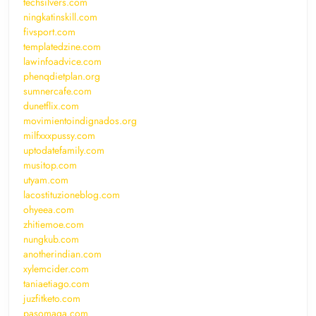
techsilvers.com
ningkatinskill.com
fivsport.com
templatedzine.com
lawinfoadvice.com
phenqdietplan.org
sumnercafe.com
dunetflix.com
movimientoindignados.org
milfxxxpussy.com
uptodatefamily.com
musitop.com
utyam.com
lacostituzioneblog.com
ohyeea.com
zhitiemoe.com
nungkub.com
anotherindian.com
xylemcider.com
taniaetiago.com
juzfitketo.com
pasomaga.com