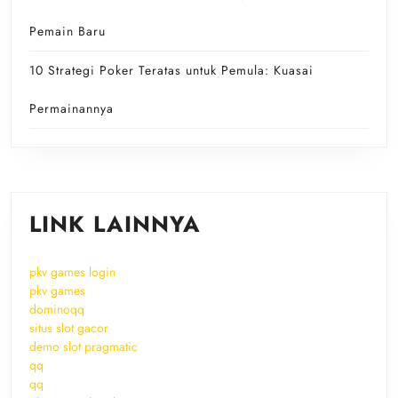
Pemain Baru
10 Strategi Poker Teratas untuk Pemula: Kuasai
Permainannya
LINK LAINNYA
pkv games login
pkv games
dominoqq
situs slot gacor
demo slot pragmatic
qq
qq