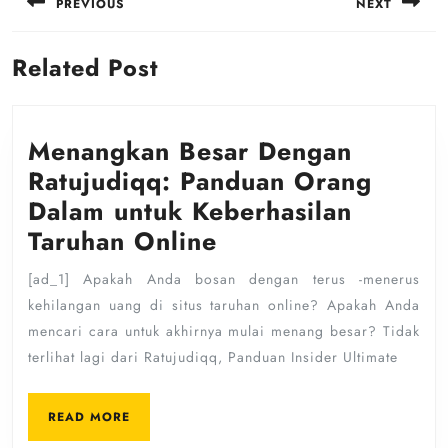
navigation
PREVIOUS
NEXT
Previous
Next
Related Post
post:
post:
Menangkan Besar Dengan
Ratujudiqq: Panduan Orang
Dalam untuk Keberhasilan
Menangkan
Taruhan Online
Besar
[ad_1] Apakah Anda bosan dengan terus -menerus
Dengan
kehilangan uang di situs taruhan online? Apakah Anda
Ratujudiqq:
mencari cara untuk akhirnya mulai menang besar? Tidak
Panduan
terlihat lagi dari Ratujudiqq, Panduan Insider Ultimate
Orang
Dalam
READ
READ MORE
MORE