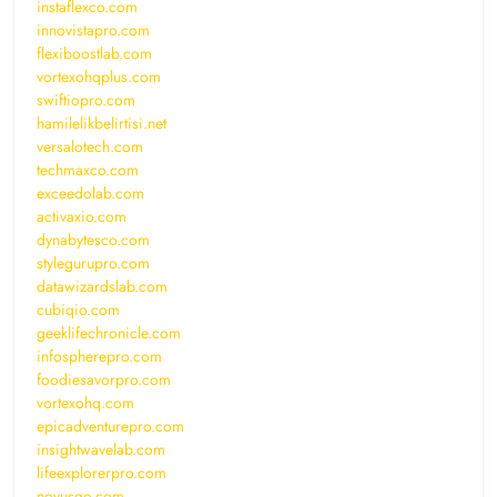
instaflexco.com
innovistapro.com
flexiboostlab.com
vortexohqplus.com
swiftiopro.com
hamilelikbelirtisi.net
versalotech.com
techmaxco.com
exceedolab.com
activaxio.com
dynabytesco.com
stylegurupro.com
datawizardslab.com
cubiqio.com
geeklifechronicle.com
infospherepro.com
foodiesavorpro.com
vortexohq.com
epicadventurepro.com
insightwavelab.com
lifeexplorerpro.com
novusgo.com