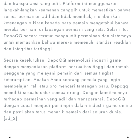
dan transparansi yang adil. Platform ini menggunakan
langkah-langkah keamanan canggih untuk memastikan bahwa
semua permainan adil dan tidak memihak, memberikan
ketenangan pikiran kepada para pemain mengetahui bahwa
mereka bermain di lapangan bermain yang rata. Selain itu,
DepoQQ secara teratur mengaudit permainan dan sistemnya
untuk memastikan bahwa mereka memenuhi standar keadilan
dan integritas tertinggi.
Secara keseluruhan, DepoQQ merevolusi industri game
dengan menyediakan platform berkualitas tinggi dan ramah
pengguna yang melayani pemain dari semua tingkat
keterampilan. Apakah Anda seorang pemula yang ingin
mempelajari tali atau pro mencari tantangan baru, Depoqq
memiliki sesuatu untuk semua orang. Dengan komitmennya
terhadap permainan yang adil dan transparansi, DepoQQ
dengan cepat menjadi pemimpin dalam industri game online
dan pasti akan terus menarik pemain dari seluruh dunia.
[ad_2]
Post