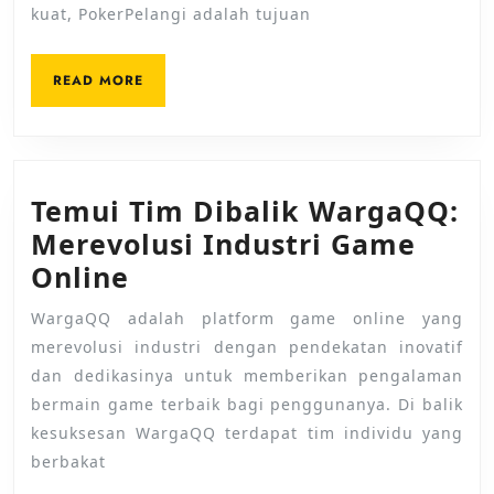
kuat, PokerPelangi adalah tujuan
Para
Penggemar
READ
Poker
READ MORE
MORE
Temui Tim Dibalik WargaQQ:
Merevolusi Industri Game
Temui
Online
Tim
WargaQQ adalah platform game online yang
Dibalik
merevolusi industri dengan pendekatan inovatif
WargaQQ:
dan dedikasinya untuk memberikan pengalaman
Merevolusi
bermain game terbaik bagi penggunanya. Di balik
kesuksesan WargaQQ terdapat tim individu yang
Industri
berbakat
Game