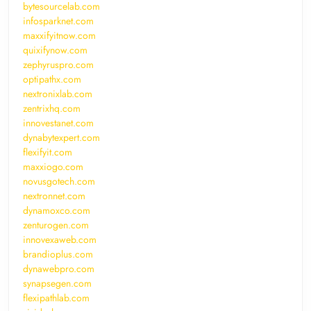
bytesourcelab.com
infosparknet.com
maxxifyitnow.com
quixifynow.com
zephyruspro.com
optipathx.com
nextronixlab.com
zentrixhq.com
innovestanet.com
dynabytexpert.com
flexifyit.com
maxxiogo.com
novusgotech.com
nextronnet.com
dynamoxco.com
zenturogen.com
innovexaweb.com
brandioplus.com
dynawebpro.com
synapsegen.com
flexipathlab.com