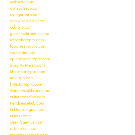
activaxio.com
dynabytesco.com
stylegurupro.com
datawizardslab.com
cubiqio.com
geeklifechronicle.com
infospherepro.com
foodiesavorpro.com
vortexohq.com
epicadventurepro.com
insightwavelab.com
lifeexplorerpro.com
novusgo.com
bytestormpro.com
wanderlustchrono.com
culturetrendlab.com
trendsensehub.com
ticktockenigma.com
eulerxr.com
geekifygenius.com
orbitextech.com
magconnecttech.com