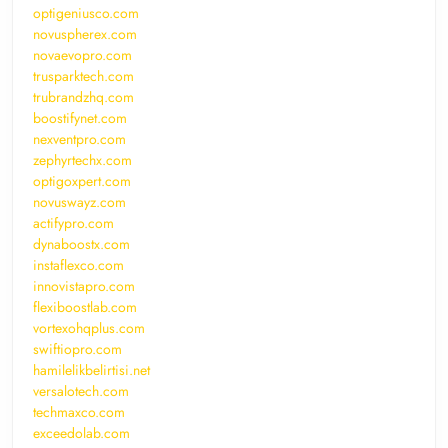
optigeniusco.com
novuspherex.com
novaevopro.com
trusparktech.com
trubrandzhq.com
boostifynet.com
nexventpro.com
zephyrtechx.com
optigoxpert.com
novuswayz.com
actifypro.com
dynaboostx.com
instaflexco.com
innovistapro.com
flexiboostlab.com
vortexohqplus.com
swiftiopro.com
hamilelikbelirtisi.net
versalotech.com
techmaxco.com
exceedolab.com