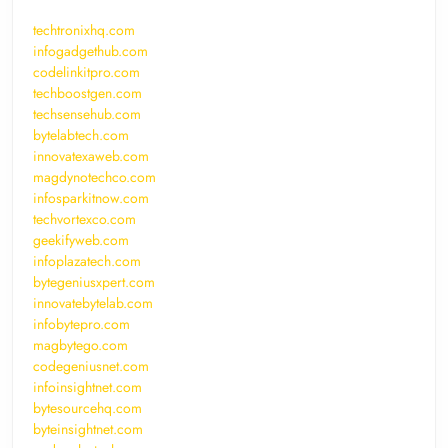
techtronixhq.com
infogadgethub.com
codelinkitpro.com
techboostgen.com
techsensehub.com
bytelabtech.com
innovatexaweb.com
magdynotechco.com
infosparkitnow.com
techvortexco.com
geekifyweb.com
infoplazatech.com
bytegeniusxpert.com
innovatebytelab.com
infobytepro.com
magbytego.com
codegeniusnet.com
infoinsightnet.com
bytesourcehq.com
byteinsightnet.com