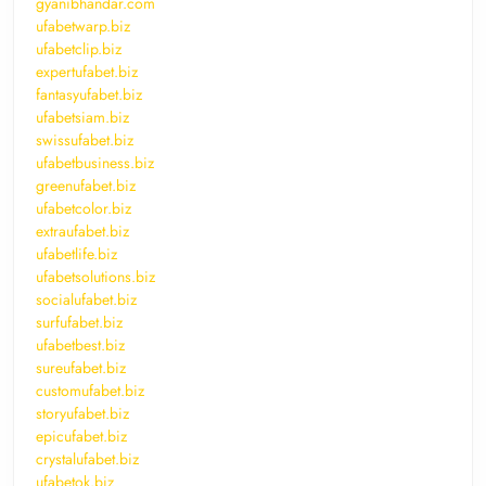
gyanibhandar.com
ufabetwarp.biz
ufabetclip.biz
expertufabet.biz
fantasyufabet.biz
ufabetsiam.biz
swissufabet.biz
ufabetbusiness.biz
greenufabet.biz
ufabetcolor.biz
extraufabet.biz
ufabetlife.biz
ufabetsolutions.biz
socialufabet.biz
surfufabet.biz
ufabetbest.biz
sureufabet.biz
customufabet.biz
storyufabet.biz
epicufabet.biz
crystalufabet.biz
ufabetok.biz