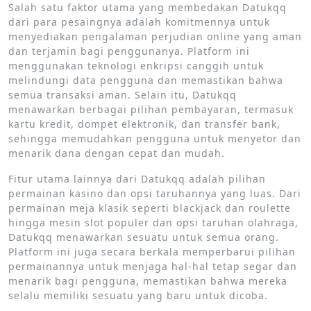
Salah satu faktor utama yang membedakan Datukqq
dari para pesaingnya adalah komitmennya untuk
menyediakan pengalaman perjudian online yang aman
dan terjamin bagi penggunanya. Platform ini
menggunakan teknologi enkripsi canggih untuk
melindungi data pengguna dan memastikan bahwa
semua transaksi aman. Selain itu, Datukqq
menawarkan berbagai pilihan pembayaran, termasuk
kartu kredit, dompet elektronik, dan transfer bank,
sehingga memudahkan pengguna untuk menyetor dan
menarik dana dengan cepat dan mudah.
Fitur utama lainnya dari Datukqq adalah pilihan
permainan kasino dan opsi taruhannya yang luas. Dari
permainan meja klasik seperti blackjack dan roulette
hingga mesin slot populer dan opsi taruhan olahraga,
Datukqq menawarkan sesuatu untuk semua orang.
Platform ini juga secara berkala memperbarui pilihan
permainannya untuk menjaga hal-hal tetap segar dan
menarik bagi pengguna, memastikan bahwa mereka
selalu memiliki sesuatu yang baru untuk dicoba.