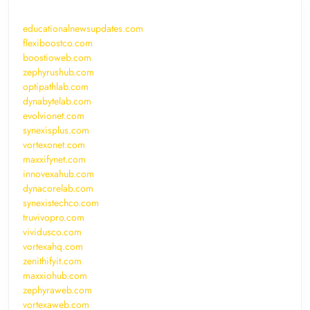
educationalnewsupdates.com
flexiboostco.com
boostioweb.com
zephyrushub.com
optipathlab.com
dynabytelab.com
evolvionet.com
synexisplus.com
vortexonet.com
maxxifynet.com
innovexahub.com
dynacorelab.com
synexistechco.com
truvivopro.com
vividusco.com
vortexahq.com
zenithifyit.com
maxxiohub.com
zephyraweb.com
vortexaweb.com