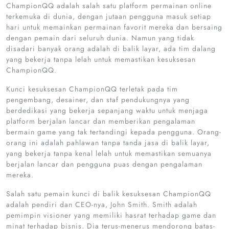
ChampionQQ adalah salah satu platform permainan online
terkemuka di dunia, dengan jutaan pengguna masuk setiap
hari untuk memainkan permainan favorit mereka dan bersaing
dengan pemain dari seluruh dunia. Namun yang tidak
disadari banyak orang adalah di balik layar, ada tim dalang
yang bekerja tanpa lelah untuk memastikan kesuksesan
ChampionQQ.
Kunci kesuksesan ChampionQQ terletak pada tim
pengembang, desainer, dan staf pendukungnya yang
berdedikasi yang bekerja sepanjang waktu untuk menjaga
platform berjalan lancar dan memberikan pengalaman
bermain game yang tak tertandingi kepada pengguna. Orang-
orang ini adalah pahlawan tanpa tanda jasa di balik layar,
yang bekerja tanpa kenal lelah untuk memastikan semuanya
berjalan lancar dan pengguna puas dengan pengalaman
mereka.
Salah satu pemain kunci di balik kesuksesan ChampionQQ
adalah pendiri dan CEO-nya, John Smith. Smith adalah
pemimpin visioner yang memiliki hasrat terhadap game dan
minat terhadap bisnis. Dia terus-menerus mendorong batas-