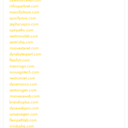
bytesourcelab.com
infosparknet.com
maxxifyitnow.com
quixifynow.com
zephyruspro.com
optipathx.com
nextronixlab.com
zentrixhq.com
innovestanet.com
dynabytexpert.com
flexifyit.com
maxxiogo.com
novusgotech.com
nextronnet.com
dynamoxco.com
zenturogen.com
innovexaweb.com
brandioplus.com
dynawebpro.com
synapsegen.com
flexipathlab.com
vividushq.com