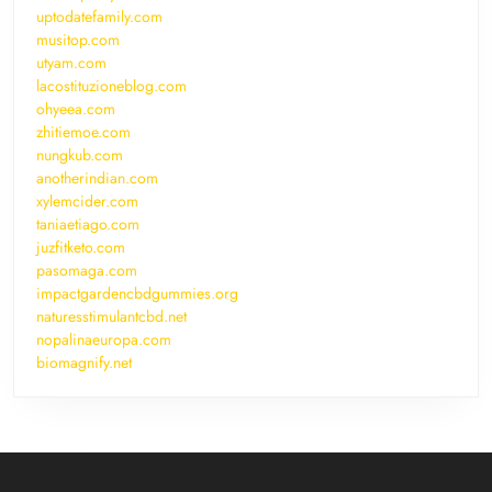
uptodatefamily.com
musitop.com
utyam.com
lacostituzioneblog.com
ohyeea.com
zhitiemoe.com
nungkub.com
anotherindian.com
xylemcider.com
taniaetiago.com
juzfitketo.com
pasomaga.com
impactgardencbdgummies.org
naturesstimulantcbd.net
nopalinaeuropa.com
biomagnify.net