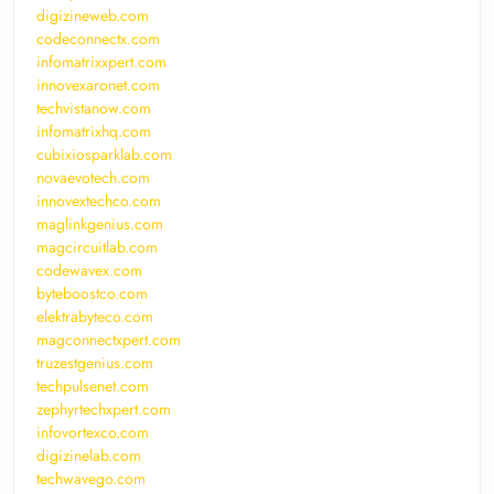
digizineweb.com
codeconnectx.com
infomatrixxpert.com
innovexaronet.com
techvistanow.com
infomatrixhq.com
cubixiosparklab.com
novaevotech.com
innovextechco.com
maglinkgenius.com
magcircuitlab.com
codewavex.com
byteboostco.com
elektrabyteco.com
magconnectxpert.com
truzestgenius.com
techpulsenet.com
zephyrtechxpert.com
infovortexco.com
digizinelab.com
techwavego.com