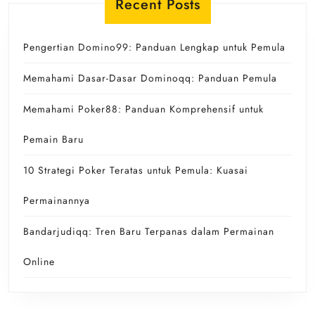
Recent Posts
Pengertian Domino99: Panduan Lengkap untuk Pemula
Memahami Dasar-Dasar Dominoqq: Panduan Pemula
Memahami Poker88: Panduan Komprehensif untuk
Pemain Baru
10 Strategi Poker Teratas untuk Pemula: Kuasai
Permainannya
Bandarjudiqq: Tren Baru Terpanas dalam Permainan
Online