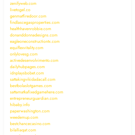
zenifyweb.com
livetogel.co
genmatfiredoor.com
findlascegasproperties.com
healthhavenrobbie.com
donanddonnadesigns.com
eagleoneconstructiontx.com
equiflexvitality.com
onlylovesg.com
activedesenvolvimento.com
dailyhubpages.com
idnplaysbobet.com
sattakingvikidadacall.com
bestbolaslotgames.com
sattamatkafixedgamehere.com
entrepreneurguardian.com
hibaby.info
paperwashington.com
weedemup.com
bestchancecasino.com
bilalliaqat.com