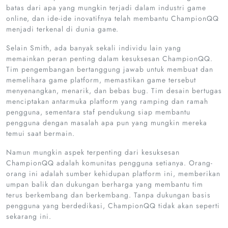
batas dari apa yang mungkin terjadi dalam industri game
online, dan ide-ide inovatifnya telah membantu ChampionQQ
menjadi terkenal di dunia game.
Selain Smith, ada banyak sekali individu lain yang
memainkan peran penting dalam kesuksesan ChampionQQ.
Tim pengembangan bertanggung jawab untuk membuat dan
memelihara game platform, memastikan game tersebut
menyenangkan, menarik, dan bebas bug. Tim desain bertugas
menciptakan antarmuka platform yang ramping dan ramah
pengguna, sementara staf pendukung siap membantu
pengguna dengan masalah apa pun yang mungkin mereka
temui saat bermain.
Namun mungkin aspek terpenting dari kesuksesan
ChampionQQ adalah komunitas pengguna setianya. Orang-
orang ini adalah sumber kehidupan platform ini, memberikan
umpan balik dan dukungan berharga yang membantu tim
terus berkembang dan berkembang. Tanpa dukungan basis
pengguna yang berdedikasi, ChampionQQ tidak akan seperti
sekarang ini.