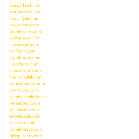
trusparktech.com
trubrandzhq.com
boostifynet.com
nexventpro.com
zephyrtechx.com
optigoxpert.com
novuswayz.com
actifypro.com
dynaboostx.com
instaflexco.com
innovistapro.com
flexiboostlab.com
vortexohqplus.com
swiftiopro.com
hamilelikbelirtisi.net
versalotech.com
techmaxco.com
exceedolab.com
activaxio.com
dynabytesco.com
stylegurupro.com