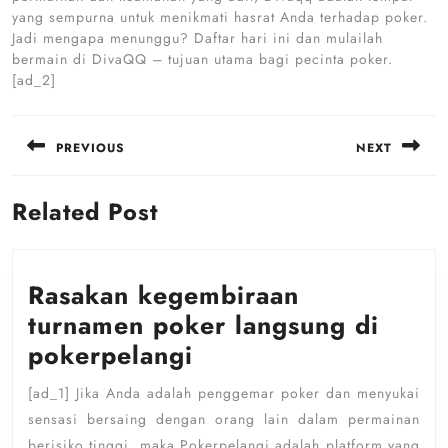
yang sempurna untuk menikmati hasrat Anda terhadap poker.
Jadi mengapa menunggu? Daftar hari ini dan mulailah
bermain di DivaQQ – tujuan utama bagi pecinta poker.
[ad_2]
Post
navigation
PREVIOUS
NEXT
Previous
Next
Related Post
post:
post:
Rasakan kegembiraan
turnamen poker langsung di
Rasakan
pokerpelangi
kegembiraan
[ad_1] Jika Anda adalah penggemar poker dan menyukai
turnamen
sensasi bersaing dengan orang lain dalam permainan
poker
berisiko tinggi, maka Pokerpelangi adalah platform yang