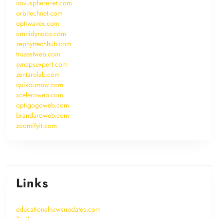
novuspherenet.com
orbitechnet.com
optiwavex.com
omnidynoco.com
zephyrtechhub.com
truzestweb.com
synapsexpert.com
zentarolab.com
quikbiznow.com
xceleroweb.com
optigogoweb.com
brandaroweb.com
zoomifyit.com
Links
educationalnewsupdates.com