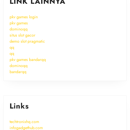
LINK LAINNYA
pkv games login
pkv games
dominoqq
situs slot gacor
demo slot pragmatic
qq
qq
pkv games bandarqq
dominoqq
bandarqq
Links
techtronixhq.com
infogadgethub.com