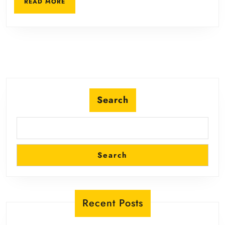
READ
untuk
READ MORE
MORE
Sukses
Poker
Online
Search
Search
Recent Posts