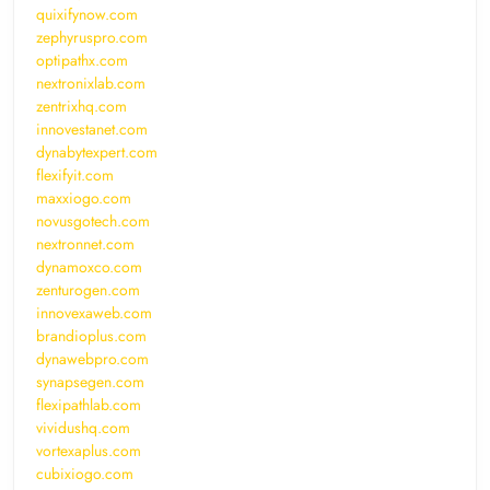
quixifynow.com
zephyruspro.com
optipathx.com
nextronixlab.com
zentrixhq.com
innovestanet.com
dynabytexpert.com
flexifyit.com
maxxiogo.com
novusgotech.com
nextronnet.com
dynamoxco.com
zenturogen.com
innovexaweb.com
brandioplus.com
dynawebpro.com
synapsegen.com
flexipathlab.com
vividushq.com
vortexaplus.com
cubixiogo.com