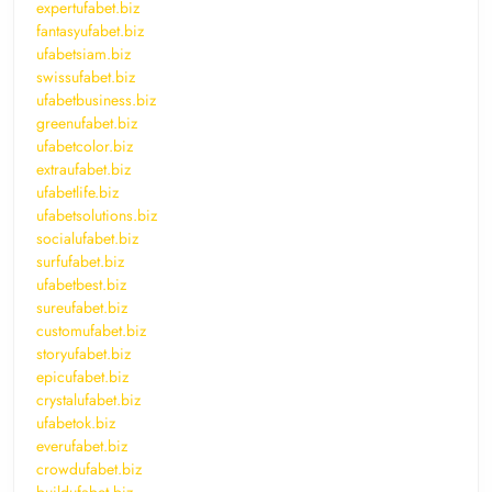
expertufabet.biz
fantasyufabet.biz
ufabetsiam.biz
swissufabet.biz
ufabetbusiness.biz
greenufabet.biz
ufabetcolor.biz
extraufabet.biz
ufabetlife.biz
ufabetsolutions.biz
socialufabet.biz
surfufabet.biz
ufabetbest.biz
sureufabet.biz
customufabet.biz
storyufabet.biz
epicufabet.biz
crystalufabet.biz
ufabetok.biz
everufabet.biz
crowdufabet.biz