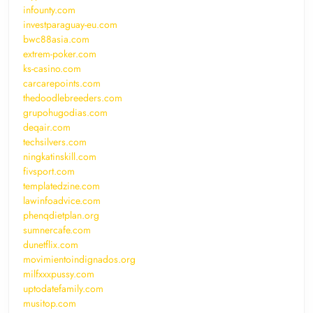
infounty.com
investparaguay-eu.com
bwc88asia.com
extrem-poker.com
ks-casino.com
carcarepoints.com
thedoodlebreeders.com
grupohugodias.com
deqair.com
techsilvers.com
ningkatinskill.com
fivsport.com
templatedzine.com
lawinfoadvice.com
phenqdietplan.org
sumnercafe.com
dunetflix.com
movimientoindignados.org
milfxxxpussy.com
uptodatefamily.com
musitop.com