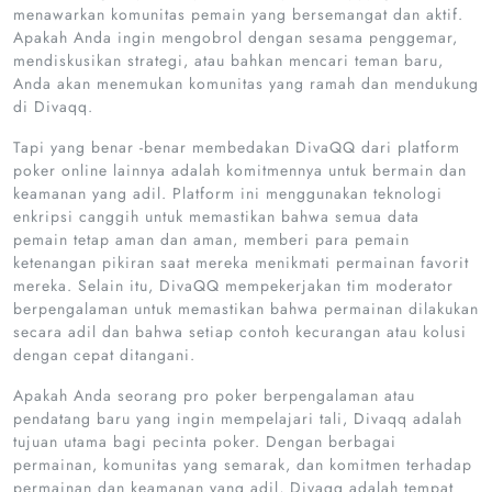
menawarkan komunitas pemain yang bersemangat dan aktif.
Apakah Anda ingin mengobrol dengan sesama penggemar,
mendiskusikan strategi, atau bahkan mencari teman baru,
Anda akan menemukan komunitas yang ramah dan mendukung
di Divaqq.
Tapi yang benar -benar membedakan DivaQQ dari platform
poker online lainnya adalah komitmennya untuk bermain dan
keamanan yang adil. Platform ini menggunakan teknologi
enkripsi canggih untuk memastikan bahwa semua data
pemain tetap aman dan aman, memberi para pemain
ketenangan pikiran saat mereka menikmati permainan favorit
mereka. Selain itu, DivaQQ mempekerjakan tim moderator
berpengalaman untuk memastikan bahwa permainan dilakukan
secara adil dan bahwa setiap contoh kecurangan atau kolusi
dengan cepat ditangani.
Apakah Anda seorang pro poker berpengalaman atau
pendatang baru yang ingin mempelajari tali, Divaqq adalah
tujuan utama bagi pecinta poker. Dengan berbagai
permainan, komunitas yang semarak, dan komitmen terhadap
permainan dan keamanan yang adil, Divaqq adalah tempat