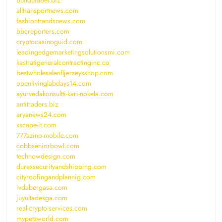
buildufabet.biz
alltransportnews.com
fashiontrandsnews.com
bbcreporters.com
cryptocasinoguid.com
leadingedgemarketingsolutionsmi.com
kastratigeneralcontractinginc.co
bestwholesalenfljerseysshop.com
openlivinglabdays14.com
ayurvedakonsultti-kari-nokela.com
antitraders.biz
aryanews24.com
xscape-it.com
777azino-mobile.com
cobbseniorbowl.com
technowdesign.com
durexsecurityandshipping.com
cityroofingandplannig.com
ivdabergasa.com
juyultadesga.com
real-crypto-services.com
mypetzworld.com