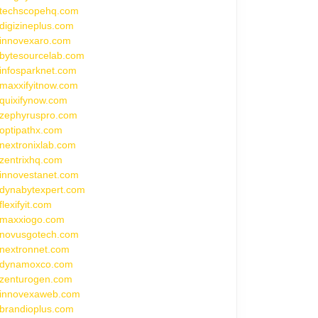
techscopehq.com
digizineplus.com
innovexaro.com
bytesourcelab.com
infosparknet.com
maxxifyitnow.com
quixifynow.com
zephyruspro.com
optipathx.com
nextronixlab.com
zentrixhq.com
innovestanet.com
dynabytexpert.com
flexifyit.com
maxxiogo.com
novusgotech.com
nextronnet.com
dynamoxco.com
zenturogen.com
innovexaweb.com
brandioplus.com