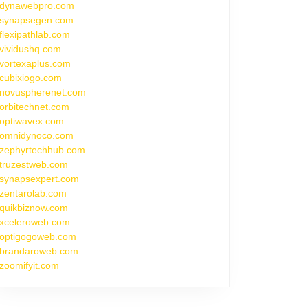
dynawebpro.com
synapsegen.com
flexipathlab.com
vividushq.com
vortexaplus.com
cubixiogo.com
novuspherenet.com
orbitechnet.com
optiwavex.com
omnidynoco.com
zephyrtechhub.com
truzestweb.com
synapsexpert.com
zentarolab.com
quikbiznow.com
xceleroweb.com
optigogoweb.com
brandaroweb.com
zoomifyit.com