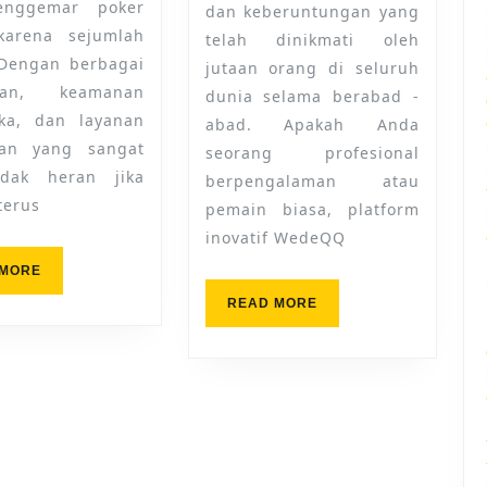
utama
Anda
enggemar poker
dan keberuntungan yang
karena sejumlah
bagi
dengan
telah dinikmati oleh
 Dengan berbagai
penggemar
jutaan orang di seluruh
platform
nan, keamanan
dunia selama berabad -
poker
inovatif
ka, dan layanan
abad. Apakah Anda
online
WedeQQ
gan yang sangat
seorang profesional
idak heran jika
berpengalaman atau
terus
pemain biasa, platform
inovatif WedeQQ
READ
 MORE
MORE
READ
READ MORE
MORE