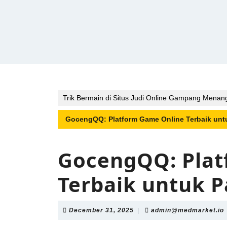
Skip
to
content
Skip
to
content
Trik Bermain di Situs Judi Online Gampang Menan
GocengQQ: Platform Game Online Terbaik unt
GocengQQ: Plat
Terbaik untuk 
December
December 31, 2025
|
admin@medmarket.io
31,