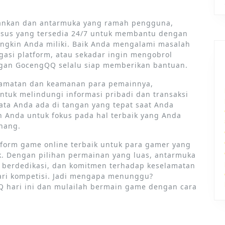
sankan dan antarmuka yang ramah pengguna,
sus yang tersedia 24/7 untuk membantu dengan
ngkin Anda miliki. Baik Anda mengalami masalah
asi platform, atau sekadar ingin mengobrol
gan GocengQQ selalu siap memberikan bantuan.
lamatan dan keamanan para pemainnya,
ntuk melindungi informasi pribadi dan transaksi
ta Anda ada di tangan yang tepat saat Anda
Anda untuk fokus pada hal terbaik yang Anda
nang.
form game online terbaik untuk para gamer yang
. Dengan pilihan permainan yang luas, antarmuka
berdedikasi, dan komitmen terhadap keselamatan
ri kompetisi. Jadi mengapa menunggu?
hari ini dan mulailah bermain game dengan cara