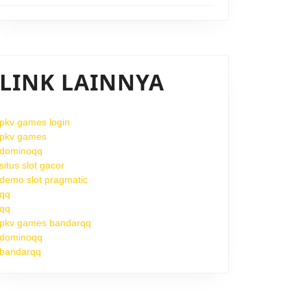
LINK LAINNYA
pkv games login
pkv games
dominoqq
situs slot gacor
demo slot pragmatic
qq
qq
pkv games bandarqq
dominoqq
bandarqq