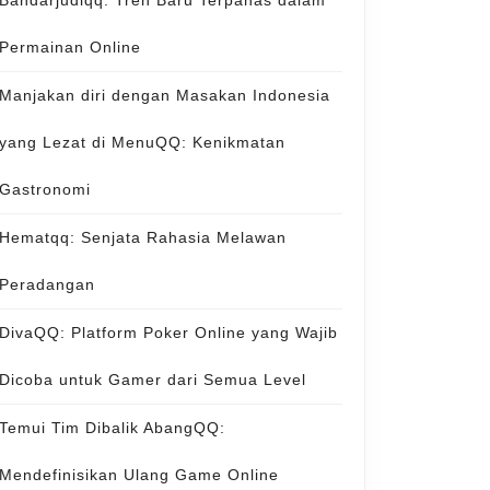
Bandarjudiqq: Tren Baru Terpanas dalam
Permainan Online
Manjakan diri dengan Masakan Indonesia
yang Lezat di MenuQQ: Kenikmatan
Gastronomi
Hematqq: Senjata Rahasia Melawan
Peradangan
DivaQQ: Platform Poker Online yang Wajib
Dicoba untuk Gamer dari Semua Level
Temui Tim Dibalik AbangQQ:
Mendefinisikan Ulang Game Online