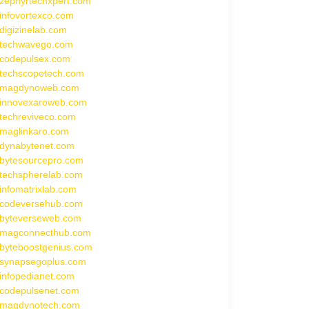
zephyrtechxpert.com
infovortexco.com
digizinelab.com
techwavego.com
codepulsex.com
techscopetech.com
magdynoweb.com
innovexaroweb.com
techreviveco.com
maglinkaro.com
dynabytenet.com
bytesourcepro.com
techspherelab.com
infomatrixlab.com
codeversehub.com
byteverseweb.com
magconnecthub.com
byteboostgenius.com
synapsegoplus.com
infopedianet.com
codepulsenet.com
magdynotech.com