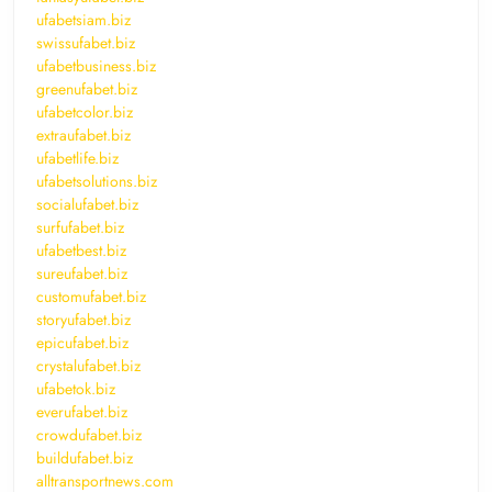
ufabetsiam.biz
swissufabet.biz
ufabetbusiness.biz
greenufabet.biz
ufabetcolor.biz
extraufabet.biz
ufabetlife.biz
ufabetsolutions.biz
socialufabet.biz
surfufabet.biz
ufabetbest.biz
sureufabet.biz
customufabet.biz
storyufabet.biz
epicufabet.biz
crystalufabet.biz
ufabetok.biz
everufabet.biz
crowdufabet.biz
buildufabet.biz
alltransportnews.com