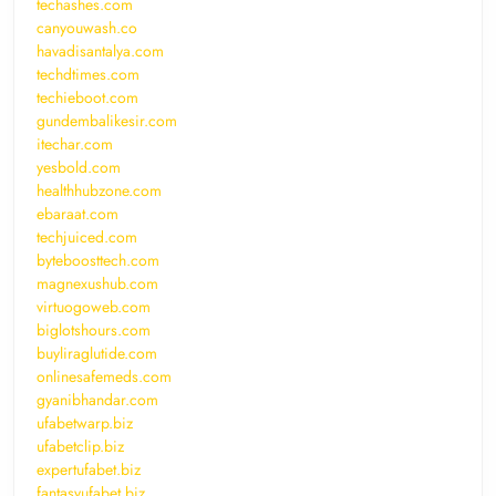
techashes.com
canyouwash.co
havadisantalya.com
techdtimes.com
techieboot.com
gundembalikesir.com
itechar.com
yesbold.com
healthhubzone.com
ebaraat.com
techjuiced.com
byteboosttech.com
magnexushub.com
virtuogoweb.com
biglotshours.com
buyliraglutide.com
onlinesafemeds.com
gyanibhandar.com
ufabetwarp.biz
ufabetclip.biz
expertufabet.biz
fantasyufabet.biz