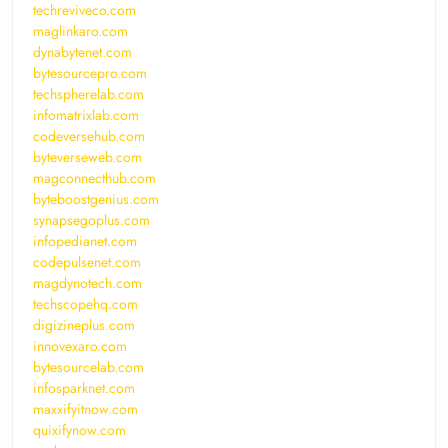
techreviveco.com
maglinkaro.com
dynabytenet.com
bytesourcepro.com
techspherelab.com
infomatrixlab.com
codeversehub.com
byteverseweb.com
magconnecthub.com
byteboostgenius.com
synapsegoplus.com
infopedianet.com
codepulsenet.com
magdynotech.com
techscopehq.com
digizineplus.com
innovexaro.com
bytesourcelab.com
infosparknet.com
maxxifyitnow.com
quixifynow.com