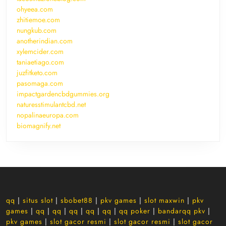
ohyeea.com
zhitiemoe.com
nungkub.com
anotherindian.com
xylemcider.com
taniaetiago.com
juzfitketo.com
pasomaga.com
impactgardencbdgummies.org
naturesstimulantcbd.net
nopalinaeuropa.com
biomagnify.net
qq
|
situs slot
|
sbobet88
|
pkv games
|
slot maxwin
|
pkv
games
|
qq
|
qq
|
qq
|
qq
|
qq
|
qq poker
|
bandarqq pkv
|
pkv games
|
slot gacor resmi
|
slot gacor resmi
|
slot gacor