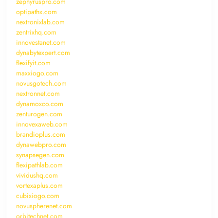
zephyruspro.com
optipathx.com
nextronixlab.com
zentrixhq.com
innovestanet.com
dynabytexpert.com
flexifyit.com
maxxiogo.com
novusgotech.com
nextronnet.com
dynamoxco.com
zenturogen.com
innovexaweb.com
brandioplus.com
dynawebpro.com
synapsegen.com
flexipathlab.com
vividushq.com
vortexaplus.com
cubixiogo.com
novuspherenet.com
orbitechnet.com