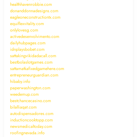
healthhavenrobbie.com
donanddonnadesigns.com
eagleoneconstructiontx.com
equiflexvitality.com
onlylovesg.com
activedesenvolvimento.com
dailyhubpages.com
idnplaysbobet.com
sattakingvikidadacall.com
bestbolaslotgames.com
sattamatkafixedgamehere.com
entrepreneurguardian.com
hibaby.info
paperwashington.com
weedemup.com
bestchancecasino.com
bilalliaqat.com
autodispensadores.com
inductioncooktopp.com
newsmedicaltoday.com
roofingnevada.info