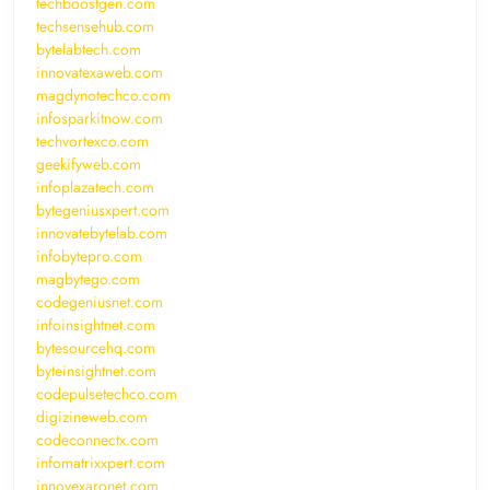
techboostgen.com
techsensehub.com
bytelabtech.com
innovatexaweb.com
magdynotechco.com
infosparkitnow.com
techvortexco.com
geekifyweb.com
infoplazatech.com
bytegeniusxpert.com
innovatebytelab.com
infobytepro.com
magbytego.com
codegeniusnet.com
infoinsightnet.com
bytesourcehq.com
byteinsightnet.com
codepulsetechco.com
digizineweb.com
codeconnectx.com
infomatrixxpert.com
innovexaronet.com