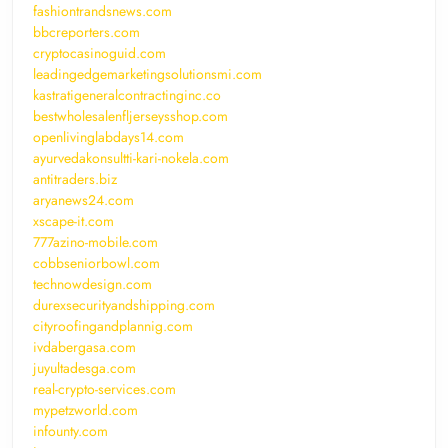
fashiontrandsnews.com
bbcreporters.com
cryptocasinoguid.com
leadingedgemarketingsolutionsmi.com
kastratigeneralcontractinginc.co
bestwholesalenfljerseysshop.com
openlivinglabdays14.com
ayurvedakonsultti-kari-nokela.com
antitraders.biz
aryanews24.com
xscape-it.com
777azino-mobile.com
cobbseniorbowl.com
technowdesign.com
durexsecurityandshipping.com
cityroofingandplannig.com
ivdabergasa.com
juyultadesga.com
real-crypto-services.com
mypetzworld.com
infounty.com