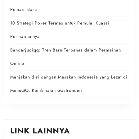
Pemain Baru
10 Strategi Poker Teratas untuk Pemula: Kuasai
Permainannya
Bandarjudiqq: Tren Baru Terpanas dalam Permainan
Online
Manjakan diri dengan Masakan Indonesia yang Lezat di
MenuQQ: Kenikmatan Gastronomi
LINK LAINNYA