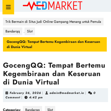
Skip
Open
to
Button
content
Skip
Trik Bermain di Situs Judi Online Gampang Menang untuk Pemula
to
content
Bandarqq
,
Slot
GocengQQ: Tempat Bertemu Kegembiraan dan Keseruan
di Dunia Virtual
GocengQQ: Tempat Bertemu
Kegembiraan dan Keseruan
di Dunia Virtual
February
admin@medmarke
February 26, 2026
|
admin@medmarket.io
|
0
26,
Comment
|
4:42 pm
2026
Categories:
Bandarqq
Slot