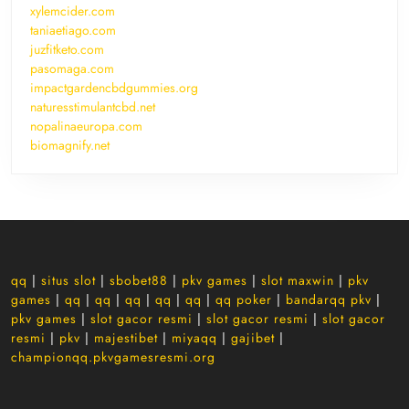
xylemcider.com
taniaetiago.com
juzfitketo.com
pasomaga.com
impactgardencbdgummies.org
naturesstimulantcbd.net
nopalinaeuropa.com
biomagnify.net
qq
|
situs slot
|
sbobet88
|
pkv games
|
slot maxwin
|
pkv
games
|
qq
|
qq
|
qq
|
qq
|
qq
|
qq poker
|
bandarqq pkv
|
pkv games
|
slot gacor resmi
|
slot gacor resmi
|
slot gacor
resmi
|
pkv
|
majestibet
|
miyaqq
|
gajibet
|
championqq.pkvgamesresmi.org