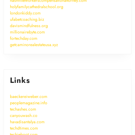
nashvilleworkerscompensationattorney.com
holyfamilycathedralschool.org
londonkiddy.com
ufabetcoaching.biz
davismindfulness.org
millionairebyte.com
fortechday.com
getcaminorealestateusa.xyz
Links
baeckereiweber.com
peoplemagazine.info
techashes.com
canyouwash.co
havadisantalya.com
techdtimes.com
techieboot.com