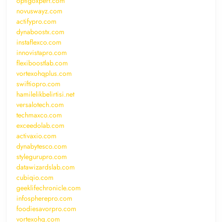
optigoxpert.com
novuswayz.com
actifypro.com
dynaboostx.com
instaflexco.com
innovistapro.com
flexiboostlab.com
vortexohqplus.com
swiftiopro.com
hamilelikbelirtisi.net
versalotech.com
techmaxco.com
exceedolab.com
activaxio.com
dynabytesco.com
stylegurupro.com
datawizardslab.com
cubiqio.com
geeklifechronicle.com
infospherepro.com
foodiesavorpro.com
vortexohq.com