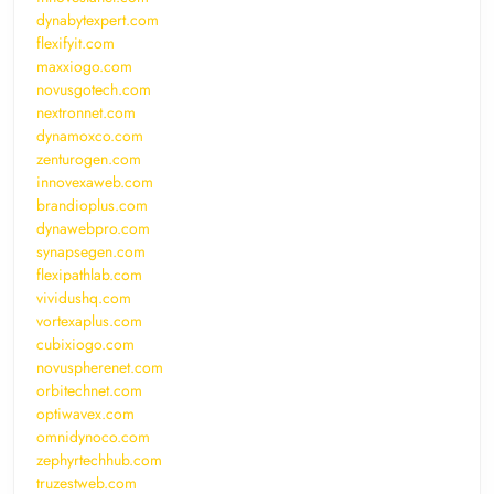
dynabytexpert.com
flexifyit.com
maxxiogo.com
novusgotech.com
nextronnet.com
dynamoxco.com
zenturogen.com
innovexaweb.com
brandioplus.com
dynawebpro.com
synapsegen.com
flexipathlab.com
vividushq.com
vortexaplus.com
cubixiogo.com
novuspherenet.com
orbitechnet.com
optiwavex.com
omnidynoco.com
zephyrtechhub.com
truzestweb.com