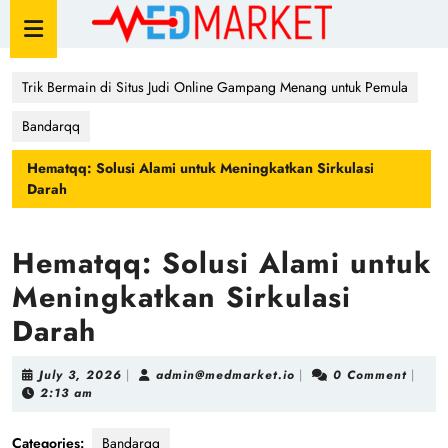
Skip
Open
to
Button
content
Skip
Trik Bermain di Situs Judi Online Gampang Menang untuk Pemula
to
content
Bandarqq
Hematqq: Solusi Alami untuk Meningkatkan Sirkulasi
Darah
Hematqq: Solusi Alami untuk
Meningkatkan Sirkulasi
Darah
July
admin@medmarket.io
July 3, 2026
|
admin@medmarket.io
|
0 Comment
|
3,
2:13 am
2026
Categories:
Bandarqq