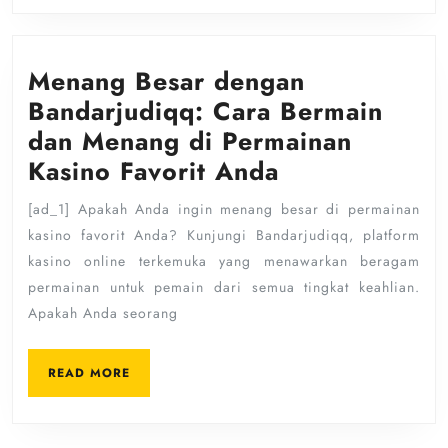
Menang Besar dengan
Bandarjudiqq: Cara Bermain
dan Menang di Permainan
Menang
Kasino Favorit Anda
Besar
[ad_1] Apakah Anda ingin menang besar di permainan
dengan
kasino favorit Anda? Kunjungi Bandarjudiqq, platform
Bandarjudiqq
kasino online terkemuka yang menawarkan beragam
Cara
permainan untuk pemain dari semua tingkat keahlian.
Bermain
Apakah Anda seorang
dan
READ
Menang
READ MORE
MORE
di
Permainan