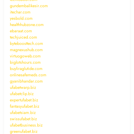
gundembalikesir.com
itechar.com
yesbold.com
healthhubzone.com
ebaraat.com
techjuiced.com
byteboosttech.com
magnexushub.com
virtuogoweb.com
biglotshours.com
buyliraglutide.com
onlinesafemeds.com
gyanibhandar.com
ufabetwarp.biz
ufabetclip.biz
expertufabet.biz
fantasyufabet.biz
ufabetsiam.biz
swissufabet.biz
ufabetbusiness.biz
greenufabet.biz