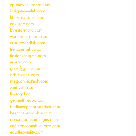
epicadventurepro.com
insightwavelab.com
lifeexplorerpro.com
novusgo.com
bytestormpro.com
wanderlustchrono.com
culturetrendlab.com
trendsensehub.com
ticktockenigma.com
eulerxr.com
geekifygenius.com
orbitextech.com
magconnecttech.com
zenifyweb.com
livetogel.co
genmatfiredoor.com
findlascegasproperties.com
healthhavenrobbie.com
donanddonnadesigns.com
eagleoneconstructiontx.com
equiflexvitality.com