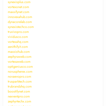
synexisplus.com
vortexonet.com
maxxifynet.com
innovexahub.com
dynacorelab.com
synexistechco.com
truvivopro.com
vividusco.com
vortexahq.com
zenithifyit.com
maxxiohub.com
zephyraweb.com
vortexaweb.com
optigeniusco.com
novuspherex.com
novaevopro.com
trusparktech.com
trubrandzhq.com
boostifynet.com
nexventpro.com
zephyrtechx.com