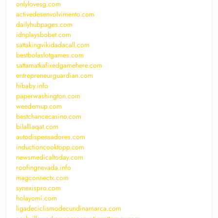
onlylovesg.com
activedesenvolvimento.com
dailyhubpages.com
idnplaysbobet.com
sattakingvikidadacall.com
bestbolaslotgames.com
sattamatkafixedgamehere.com
entrepreneurguardian.com
hibaby.info
paperwashington.com
weedemup.com
bestchancecasino.com
bilalliaqat.com
autodispensadores.com
inductioncooktopp.com
newsmedicaltoday.com
roofingnevada.info
magconnectx.com
synexispro.com
holayomi.com
ligadeciclismodecundinamarca.com