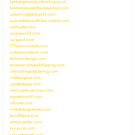
kastratigeneralcontractinginc.co
bestwholesalenfljerseysshop.com
openlivinglabdays14.com
ayurvedakonsultti-kari-nokela.com
antitraders.biz
aryanews24.com
xscape-it.com
777azino-mobile.com
cobbseniorbowl.com
technowdesign.com
durexsecurityandshipping.com
cityroofingandplannig.com
ivdabergasa.com
juyultadesga.com
real-crypto-services.com
mypetzworld.com
infounty.com
investparaguay-eu.com
bwc88asia.com
extrem-poker.com
ks-casino.com
carcarepoints.com