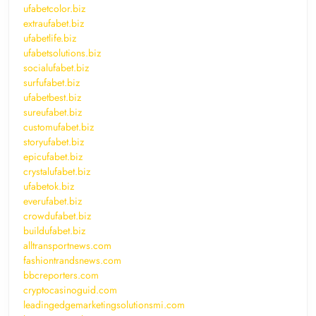
ufabetcolor.biz
extraufabet.biz
ufabetlife.biz
ufabetsolutions.biz
socialufabet.biz
surfufabet.biz
ufabetbest.biz
sureufabet.biz
customufabet.biz
storyufabet.biz
epicufabet.biz
crystalufabet.biz
ufabetok.biz
everufabet.biz
crowdufabet.biz
buildufabet.biz
alltransportnews.com
fashiontrandsnews.com
bbcreporters.com
cryptocasinoguid.com
leadingedgemarketingsolutionsmi.com