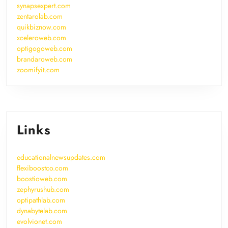
synapsexpert.com
zentarolab.com
quikbiznow.com
xceleroweb.com
optigogoweb.com
brandaroweb.com
zoomifyit.com
Links
educationalnewsupdates.com
flexiboostco.com
boostioweb.com
zephyrushub.com
optipathlab.com
dynabytelab.com
evolvionet.com