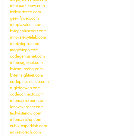
infosparkitnow.com
techvortexco.com
geekifyweb.com
infoplazatech.com
bytegeniusxpert.com
innovatebytelab.com
infobytepro.com
magbytego.com
codegeniusnet.com
infoinsightnet.com
bytesourcehq.com
byteinsightnet.com
codepulsetechco.com
digizineweb.com
codeconnectx.com
infomatrixxpert.com
innovexaronet.com
techvistanow.com
infomatrixhq.com
cubixiosparklab.com
novaevotech.com