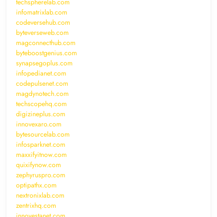
techspherelab.com
infomatrixlab.com
codeversehub.com
byteverseweb.com
magconnecthub.com
byteboostgenius.com
synapsegoplus.com
infopedianet.com
codepulsenet.com
magdynotech.com
techscopehq.com
digizineplus.com
innovexaro.com
bytesourcelab.com
infosparknet.com
maxxifyitnow.com
quixifynow.com
zephyruspro.com
optipathx.com
nextronixlab.com
zentrixhq.com
innovestanet.com