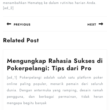
menambahkan Hematqq ke dalam rutinitas harian Anda.
[ad_2]
Post
navigation
PREVIOUS
NEXT
Previous
Next
Related Post
post:
post:
Mengungkap Rahasia Sukses di
Meng
Pokerpelangi: Tips dari Pro
Rahas
[ad_1] Pokerpelangi adalah salah satu platform poker
Sukse
online paling populer, menarik pemain dari seluruh
di
dunia. Dengan antarmuka yang ramping, desain ramah
Poker
pengguna, dan berbagai permainan, tidak heran
Tips
mengapa begitu banyak