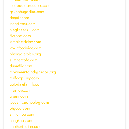
thedoodlebreeders.com
grupohugodias.com
deqair.com
techsilvers.com
ningkatinskill.com
fivsport.com
templatedzine.com
lawinfoadvice.com
phenqdietplan.org
sumnercafe.com
dunetflix.com
movimientoindignados.org
milfxxxpussy.com
uptodatefamily.com
musitop.com
utyam.com
lacostituzioneblog.com
ohyeea.com
zhitiemoe.com
nungkub.com
anotherindian.com