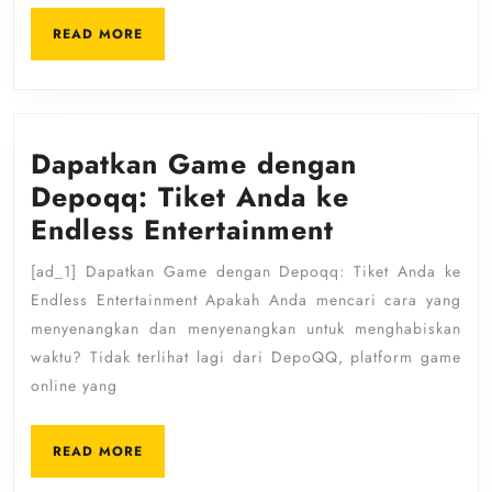
dari
READ
Pro
READ MORE
MORE
Dapatkan Game dengan
Depoqq: Tiket Anda ke
Dapatkan
Endless Entertainment
Game
[ad_1] Dapatkan Game dengan Depoqq: Tiket Anda ke
dengan
Endless Entertainment Apakah Anda mencari cara yang
Depoqq:
menyenangkan dan menyenangkan untuk menghabiskan
Tiket
waktu? Tidak terlihat lagi dari DepoQQ, platform game
Anda
online yang
ke
READ
Endless
READ MORE
MORE
Entertainm