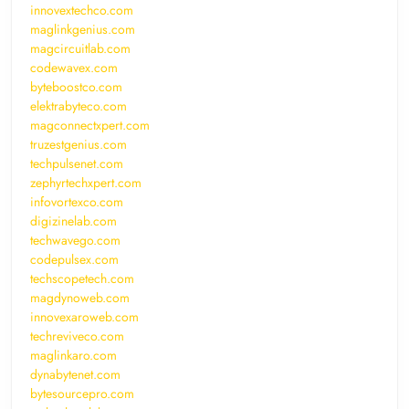
innovextechco.com
maglinkgenius.com
magcircuitlab.com
codewavex.com
byteboostco.com
elektrabyteco.com
magconnectxpert.com
truzestgenius.com
techpulsenet.com
zephyrtechxpert.com
infovortexco.com
digizinelab.com
techwavego.com
codepulsex.com
techscopetech.com
magdynoweb.com
innovexaroweb.com
techreviveco.com
maglinkaro.com
dynabytenet.com
bytesourcepro.com