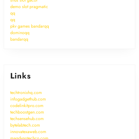
situs slot gacor
demo slot pragmatic
qq
qq
pkv games bandarqq
dominoqq
bandarqq
Links
techtronixhq.com
infogadgethub.com
codelinkitpro.com
techboostgen.com
techsensehub.com
bytelabtech.com
innovatexaweb.com
magdynotechco.com