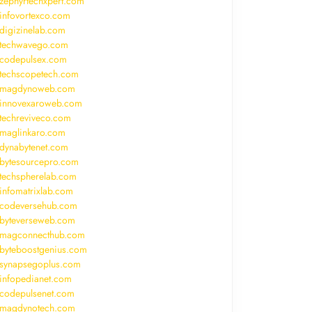
zephyrtechxpert.com
infovortexco.com
digizinelab.com
techwavego.com
codepulsex.com
techscopetech.com
magdynoweb.com
innovexaroweb.com
techreviveco.com
maglinkaro.com
dynabytenet.com
bytesourcepro.com
techspherelab.com
infomatrixlab.com
codeversehub.com
byteverseweb.com
magconnecthub.com
byteboostgenius.com
synapsegoplus.com
infopedianet.com
codepulsenet.com
magdynotech.com