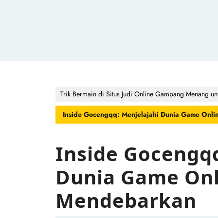
Skip
to
content
Skip
to
content
Trik Bermain di Situs Judi Online Gampang Menang un
Inside Gocengqq: Menjelajahi Dunia Game Onl
Inside Gocengqq
Dunia Game Onl
Mendebarkan