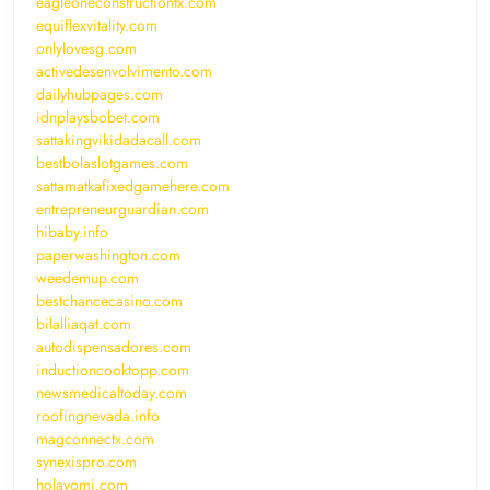
eagleoneconstructiontx.com
equiflexvitality.com
onlylovesg.com
activedesenvolvimento.com
dailyhubpages.com
idnplaysbobet.com
sattakingvikidadacall.com
bestbolaslotgames.com
sattamatkafixedgamehere.com
entrepreneurguardian.com
hibaby.info
paperwashington.com
weedemup.com
bestchancecasino.com
bilalliaqat.com
autodispensadores.com
inductioncooktopp.com
newsmedicaltoday.com
roofingnevada.info
magconnectx.com
synexispro.com
holayomi.com