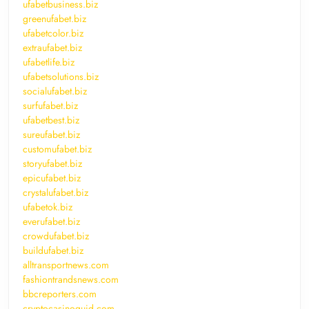
ufabetbusiness.biz
greenufabet.biz
ufabetcolor.biz
extraufabet.biz
ufabetlife.biz
ufabetsolutions.biz
socialufabet.biz
surfufabet.biz
ufabetbest.biz
sureufabet.biz
customufabet.biz
storyufabet.biz
epicufabet.biz
crystalufabet.biz
ufabetok.biz
everufabet.biz
crowdufabet.biz
buildufabet.biz
alltransportnews.com
fashiontrandsnews.com
bbcreporters.com
cryptocasinoguid.com