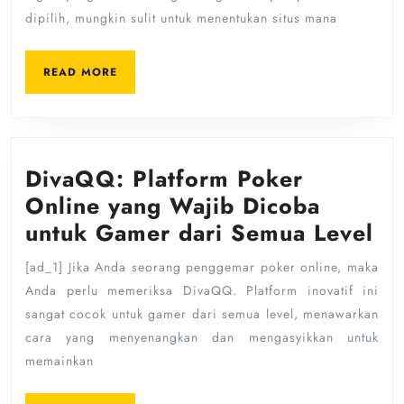
Utama
dipilih, mungkin sulit untuk menentukan situs mana
Para
Gamer
READ
READ MORE
MORE
Online
Dimanapun
DivaQQ: Platform Poker
Online yang Wajib Dicoba
Di
untuk Gamer dari Semua Level
Pl
[ad_1] Jika Anda seorang penggemar poker online, maka
Po
Anda perlu memeriksa DivaQQ. Platform inovatif ini
On
sangat cocok untuk gamer dari semua level, menawarkan
ya
cara yang menyenangkan dan mengasyikkan untuk
Wa
memainkan
Di