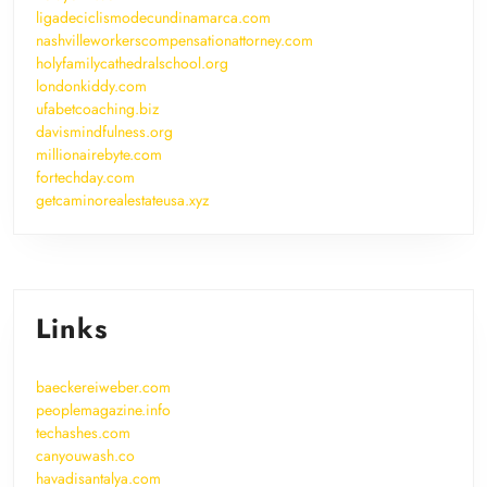
ligadeciclismodecundinamarca.com
nashvilleworkerscompensationattorney.com
holyfamilycathedralschool.org
londonkiddy.com
ufabetcoaching.biz
davismindfulness.org
millionairebyte.com
fortechday.com
getcaminorealestateusa.xyz
Links
baeckereiweber.com
peoplemagazine.info
techashes.com
canyouwash.co
havadisantalya.com