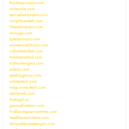
foodiesavorpro.com
vortexohq.com
epicadventurepro.com
insightwavelab.com
lifeexplorerpro.com
novusgo.com
bytestormpro.com
wanderlustchrono.com
culturetrendlab.com
trendsensehub.com
ticktockenigma.com
eulerxr.com
geekifygenius.com
orbitextech.com
magconnecttech.com
zenifyweb.com
livetogel.co
genmatfiredoor.com
findlascegasproperties.com
healthhavenrobbie.com
donanddonnadesigns.com