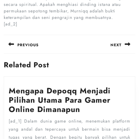
secara spiritual. Apakah menghiasi dinding istana atau
permukaan sepotong tembikar, Murniqq adalah bukti
keterampilan dan seni pengrajin yang membuatnya.
[ad_2]
Post
navigation
PREVIOUS
NEXT
Previous
Next
Related Post
post:
post:
Mengapa Depoqq Menjadi
Pilihan Utama Para Gamer
Mengapa
Online Dimanapun
Depoqq
[ad_1] Dalam dunia game online, menemukan platform
Menjadi
yang andal dan tepercaya untuk bermain bisa menjadi
Pilihan
tugas yang berat. Dengan begitu banyak pilihan untuk