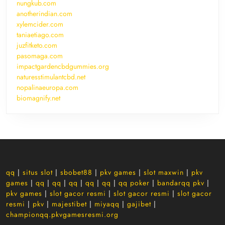
nungkub.com
anotherindian.com
xylemcider.com
taniaetiago.com
juzfitketo.com
pasomaga.com
impactgardencbdgummies.org
naturesstimulantcbd.net
nopalinaeuropa.com
biomagnify.net
qq
|
situs slot
|
sbobet88
|
pkv games
|
slot maxwin
|
pkv
games
|
qq
|
qq
|
qq
|
qq
|
qq
|
qq poker
|
bandarqq pkv
|
pkv games
|
slot gacor resmi
|
slot gacor resmi
|
slot gacor
resmi
|
pkv
|
majestibet
|
miyaqq
|
gajibet
|
championqq.pkvgamesresmi.org