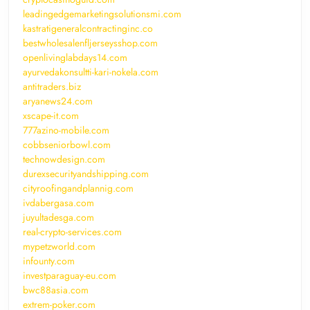
leadingedgemarketingsolutionsmi.com
kastratigeneralcontractinginc.co
bestwholesalenfljerseysshop.com
openlivinglabdays14.com
ayurvedakonsultti-kari-nokela.com
antitraders.biz
aryanews24.com
xscape-it.com
777azino-mobile.com
cobbseniorbowl.com
technowdesign.com
durexsecurityandshipping.com
cityroofingandplannig.com
ivdabergasa.com
juyultadesga.com
real-crypto-services.com
mypetzworld.com
infounty.com
investparaguay-eu.com
bwc88asia.com
extrem-poker.com