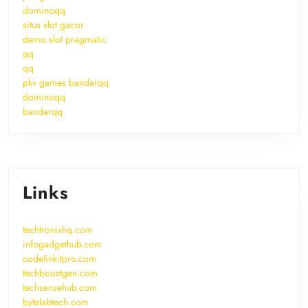
dominoqq
situs slot gacor
demo slot pragmatic
qq
qq
pkv games bandarqq
dominoqq
bandarqq
Links
techtronixhq.com
infogadgethub.com
codelinkitpro.com
techboostgen.com
techsensehub.com
bytelabtech.com