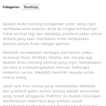
Categories:
Bandarqq
Apakah Anda seorang penggemar poker yang ingin
membawa keterampilan Anda ke tingkat berikutnya?
Tidak terlihat lagi dari WedeQQ, platform poker online
terbaik yang akan membantu Anda melepaskan
potensi penuh Anda sebagai pemain.
WedeQQ menawarkan berbagai permainan poker,
termasuk Texas Hold’em, Omaha, dan banyak lagi.
Apakah Anda seorang pemula yang ingin mempelajari
tali atau pro berpengalaman mencari beberapa
kompetisi serius, WedeQQ memiliki sesuatu untuk
semua orang.
Salah satu fitur utama yang membedakan WedeQQ
dari platform poker online lainnya adalah antarmuka
yang ramah pengguna. Platform ini mudah dinavigasi,
membuatnya sederhana bagi pemain untuk
menemukan permainan yang mereka cari dan mulai