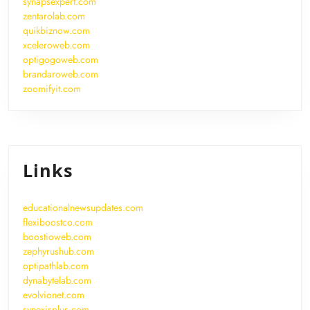
synapsexpert.com
zentarolab.com
quikbiznow.com
xceleroweb.com
optigogoweb.com
brandaroweb.com
zoomifyit.com
Links
educationalnewsupdates.com
flexiboostco.com
boostioweb.com
zephyrushub.com
optipathlab.com
dynabytelab.com
evolvionet.com
synexisplus.com