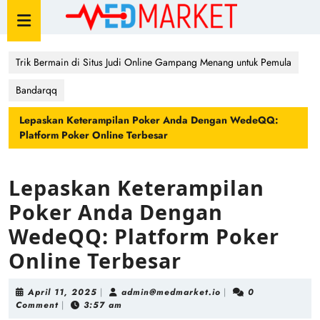
Skip
Open
to
Button
content
Skip
Trik Bermain di Situs Judi Online Gampang Menang untuk Pemula
to
content
Bandarqq
Lepaskan Keterampilan Poker Anda Dengan WedeQQ:
Platform Poker Online Terbesar
Lepaskan Keterampilan
Poker Anda Dengan
WedeQQ: Platform Poker
Online Terbesar
April
admin@medmarket.io
April 11, 2025
|
admin@medmarket.io
|
0
11,
Comment
|
3:57 am
2025