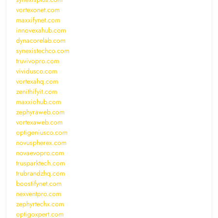
vortexonet.com
maxxifynet.com
innovexahub.com
dynacorelab.com
synexistechco.com
truvivopro.com
vividusco.com
vortexahq.com
zenithifyit.com
maxxiohub.com
zephyraweb.com
vortexaweb.com
optigeniusco.com
novuspherex.com
novaevopro.com
trusparktech.com
trubrandzhq.com
boostifynet.com
nexventpro.com
zephyrtechx.com
optigoxpert.com