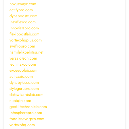
novuswayz.com
actifypro.com
dynaboostx.com
instaflexco.com
innovistapro.com
flexiboostlab.com
vortexohqplus.com
swiftiopro.com
hamilelikbelirtisi.net
versalotech.com
techmaxco.com
exceedolab.com
activaxio.com
dynabytesco.com
stylegurupro.com
datawizardslab.com
cubiqio.com
geeklifechronicle.com
infospherepro.com
foodiesavorpro.com
vortexohq.com