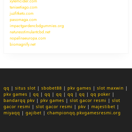
xylemcider.com
taniaetiago.com
juzfitketo.com
pasomaga.com
impactgardencbdgummies.org
naturesstimulantcbd.net
nopalinaeuropa.com
biomagnify.net
qq
|
situs slot
|
sbobet88
|
pkv games
|
slot maxwin
|
pkv games
|
qq
|
qq
|
qq
|
qq
|
qq
|
qq poker
|
bandarqq pkv
|
pkv games
|
slot gacor resmi
|
slot
gacor resmi
|
slot gacor resmi
|
pkv
|
majestibet
|
miyaqq
|
gajibet
|
championqq.pkvgamesresmi.org