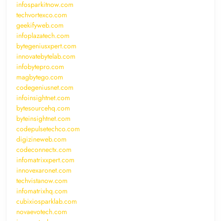
infosparkitnow.com
techvortexco.com
geekifyweb.com
infoplazatech.com
bytegeniusxpert.com
innovatebytelab.com
infobytepro.com
magbytego.com
codegeniusnet.com
infoinsightnet.com
bytesourcehq.com
byteinsightnet.com
codepulsetechco.com
digizineweb.com
codeconnectx.com
infomatrixxpert.com
innovexaronet.com
techvistanow.com
infomatrixhq.com
cubixiosparklab.com
novaevotech.com