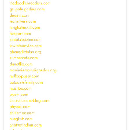
thedoodlebreeders.com
grupohugodias.com
deqair.com
techsilvers.com
ningkatinskill.com
fivsport.com
templatedzine.com
lawinfoadvice.com
phenqdietplan.org
sumnercafe.com
dunetflix.com
movimientoindignados.org
milfxxxpussy.com
uptodatefamily.com
musitop.com
utyam.com
lacostituzioneblog.com
ohyeea.com
zhitiemoe.com
nungkub.com
anotherindian.com