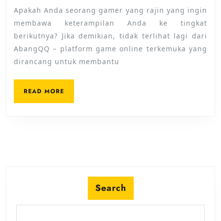
kunci
Apakah Anda seorang gamer yang rajin yang ingin
potensi
membawa keterampilan Anda ke tingkat
permainan
berikutnya? Jika demikian, tidak terlihat lagi dari
Anda
AbangQQ – platform game online terkemuka yang
dirancang untuk membantu
dengan
abangqq
READ
READ MORE
MORE
Search