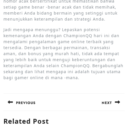
nomor acak bersertifikat untuk memastikan bahwa
setiap game benar -benar acak dan tidak memihak,
memberi Anda bidang bermain yang setinggi untuk
menunjukkan keterampilan dan strategi Anda.
Jadi mengapa menunggu? Lepaskan potensi
kemenangan Anda dengan ChampionQQ hari ini dan
mengalami pengalaman game online terbaik yang
tersedia. Dengan berbagai permainan, transaksi
aman, dan bonus yang murah hati, tidak ada tempat
yang lebih baik untuk menguji keberuntungan dan
keterampilan Anda selain ChampionQQ. Bergabunglah
sekarang dan lihat mengapa ini adalah tujuan utama
bagi gamer online di mana -mana.
Post
navigation
PREVIOUS
NEXT
Previous
Next
Related Post
post:
post: