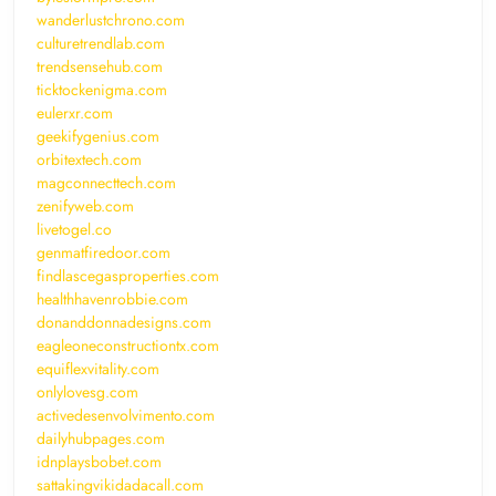
wanderlustchrono.com
culturetrendlab.com
trendsensehub.com
ticktockenigma.com
eulerxr.com
geekifygenius.com
orbitextech.com
magconnecttech.com
zenifyweb.com
livetogel.co
genmatfiredoor.com
findlascegasproperties.com
healthhavenrobbie.com
donanddonnadesigns.com
eagleoneconstructiontx.com
equiflexvitality.com
onlylovesg.com
activedesenvolvimento.com
dailyhubpages.com
idnplaysbobet.com
sattakingvikidadacall.com