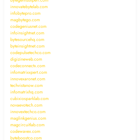
bytegeniusxpert.com
innovatebytelab.com
infobytepro.com
magbytego.com
codegeniusnet.com
infoinsightnet.com
bytesourcehq.com
byteinsightnet.com
codepulsetechco.com
digizineweb.com
codeconnectx.com
infomatrixxpert.com
innovexaronet.com
techvistanow.com
infomatrixhq.com
cubixiosparklab.com
novaevotech.com
innovextechco.com
maglinkgenius.com
magcircuitlab.com
codewavex.com
byteboostco.com