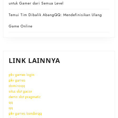
untuk Gamer dari Semua Level
Temui Tim Dibalik AbangQQ: Mendefinisikan Ulang
Game Online
LINK LAINNYA
pkv games login
pkv games
dominoqq
situs slot gacor
demo slot pragmatic
qq
qq
pkv games bandarqq