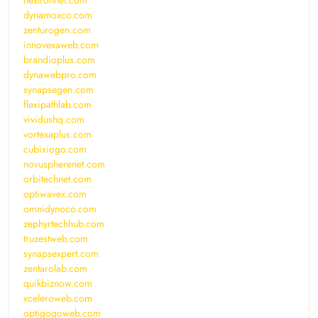
nextronnet.com
dynamoxco.com
zenturogen.com
innovexaweb.com
brandioplus.com
dynawebpro.com
synapsegen.com
flexipathlab.com
vividushq.com
vortexaplus.com
cubixiogo.com
novuspherenet.com
orbitechnet.com
optiwavex.com
omnidynoco.com
zephyrtechhub.com
truzestweb.com
synapsexpert.com
zentarolab.com
quikbiznow.com
xceleroweb.com
optigogoweb.com