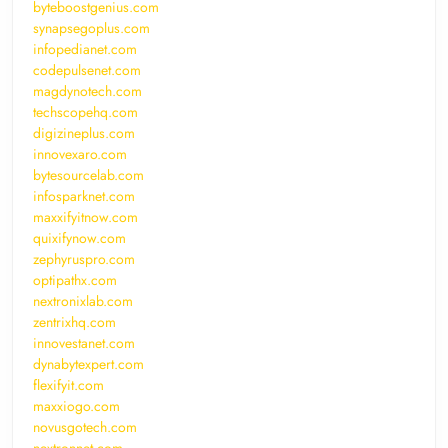
byteboostgenius.com
synapsegoplus.com
infopedianet.com
codepulsenet.com
magdynotech.com
techscopehq.com
digizineplus.com
innovexaro.com
bytesourcelab.com
infosparknet.com
maxxifyitnow.com
quixifynow.com
zephyruspro.com
optipathx.com
nextronixlab.com
zentrixhq.com
innovestanet.com
dynabytexpert.com
flexifyit.com
maxxiogo.com
novusgotech.com