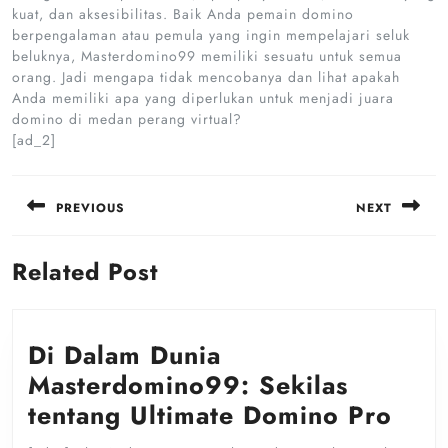
kuat, dan aksesibilitas. Baik Anda pemain domino
berpengalaman atau pemula yang ingin mempelajari seluk
beluknya, Masterdomino99 memiliki sesuatu untuk semua
orang. Jadi mengapa tidak mencobanya dan lihat apakah
Anda memiliki apa yang diperlukan untuk menjadi juara
domino di medan perang virtual?
[ad_2]
Post
navigation
PREVIOUS
NEXT
Previous
Next
Related Post
post:
post:
Di Dalam Dunia
Masterdomino99: Sekilas
Di
tentang Ultimate Domino Pro
Dal