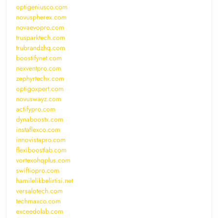
optigeniusco.com
novuspherex.com
novaevopro.com
trusparktech.com
trubrandzhq.com
boostifynet.com
nexventpro.com
zephyrtechx.com
optigoxpert.com
novuswayz.com
actifypro.com
dynaboostx.com
instaflexco.com
innovistapro.com
flexiboostlab.com
vortexohqplus.com
swiftiopro.com
hamilelikbelirtisi.net
versalotech.com
techmaxco.com
exceedolab.com