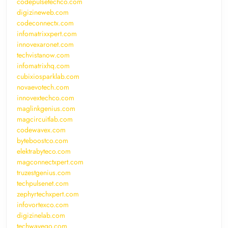
codepulsetechco.com
digizineweb.com
codeconnectx.com
infomatrixxpert.com
innovexaronet.com
techvistanow.com
infomatrixhq.com
cubixiosparklab.com
novaevotech.com
innovextechco.com
maglinkgenius.com
magcircuitlab.com
codewavex.com
byteboostco.com
elektrabyteco.com
magconnectxpert.com
truzestgenius.com
techpulsenet.com
zephyrtechxpert.com
infovortexco.com
digizinelab.com
techwavego.com