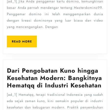
[ad_1] Jika Anda penggemar kartu domino, kemungkinan
Duni
besar Anda pernah mendengar tentang Masterdomino99.
Mas
Penggemar domino ini telah menggemparkan dunia
Seki
dengan kreasi dominonya yang luar biasa dan video
tent
yang mencengangkan. Dengan
Ulti
READ
Dom
READ MORE
MORE
Pro
Dari Pengobatan Kuno hingga
Kesehatan Modern: Bangkitnya
Da
Hematqq di Industri Kesehatan
Pe
[ad_1] Hematqq, terapi tradisional Indonesia yang sudah
Ku
ada sejak zaman kuno, kini semakin populer di industri
hi
kesehatan dan kebugaran modern. Praktik penyembuhan