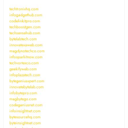
techtronixhq.com
infogadgethub.com
codelinkitpro.com
techboostgen.com
techsensehub.com
bytelabtech.com
innovatexaweb.com
magdynotechco.com
infosparkitnow.com
techvortexco.com
geekifyweb.com
infoplazatech.com
bytegeniusxpert.com
innovatebytelab.com
infobytepro.com
magbytego.com
codegeniusnet.com
infoinsightnet.com
bytesourcehq.com
byteinsightnet.com