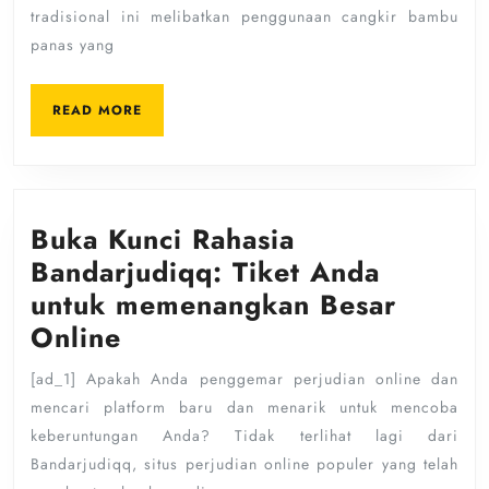
Ke
tradisional ini melibatkan penggunaan cangkir bambu
Mo
panas yang
Ba
READ
He
READ MORE
MORE
di
Ind
Ke
Buka Kunci Rahasia
Bandarjudiqq: Tiket Anda
untuk memenangkan Besar
Buka
Online
Kunci
[ad_1] Apakah Anda penggemar perjudian online dan
Rahasia
mencari platform baru dan menarik untuk mencoba
Bandarjudiqq:
keberuntungan Anda? Tidak terlihat lagi dari
Tiket
Bandarjudiqq, situs perjudian online populer yang telah