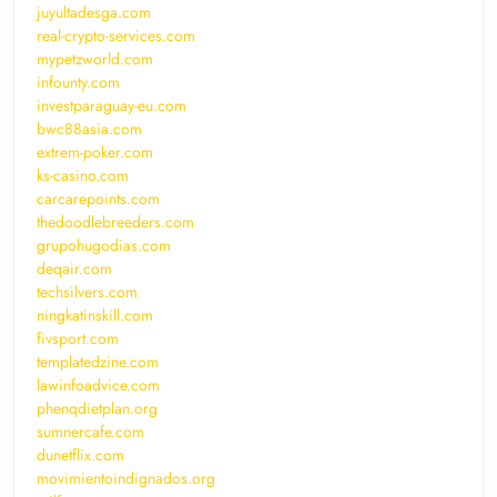
juyultadesga.com
real-crypto-services.com
mypetzworld.com
infounty.com
investparaguay-eu.com
bwc88asia.com
extrem-poker.com
ks-casino.com
carcarepoints.com
thedoodlebreeders.com
grupohugodias.com
deqair.com
techsilvers.com
ningkatinskill.com
fivsport.com
templatedzine.com
lawinfoadvice.com
phenqdietplan.org
sumnercafe.com
dunetflix.com
movimientoindignados.org