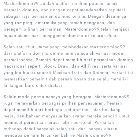
Masterdomino99 adalah platform online populer untuk
bermain domino, dan dengan cepat mendapatkan reputasi
sebagai raja permainan domino online. Dengan desainnya
yang ramping, antarmuka yang ramah pengguna, dan
beragam pilihan permainan, Masterdomino99 telah menjadi
tujuan utama para penggemar domino di seluruh dunia.
Salah satu fitur utama yang membedakan Masterdomino99
dari platform domino online lainnya adalah variasi mode
permainannya. Pemain dapat memilih dari permainan domino
tradisional seperti Block, Draw, dan All Fives, serta variasi
yang lebih unik seperti Mexican Train dan Spinner. Variasi ini
memastikan pemain tidak pernah bosan dan selalu memiliki
tantangan baru untuk diatasi.
Selain mode permainannya yang beragam, Masterdomino99
juga menawarkan berbagai pilihan penyesuaian. Pemain
dapat memilih dari berbagai set domino, latar belakang
meja, dan bahkan menyesuaikan avatar mereka sendiri untuk
membuat permainan terasa lebih personal. Perhatian
terhadap detail hanyalah salah satu dari banyak alasan
mengapa pemain terus kembali ke Masterdomino99.