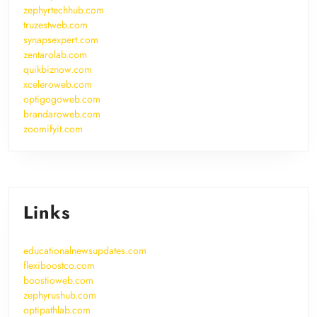
zephyrtechhub.com
truzestweb.com
synapsexpert.com
zentarolab.com
quikbiznow.com
xceleroweb.com
optigogoweb.com
brandaroweb.com
zoomifyit.com
Links
educationalnewsupdates.com
flexiboostco.com
boostioweb.com
zephyrushub.com
optipathlab.com