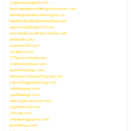
cryptocasinoguid.com
leadingedgemarketingsolutionsmi.com
kastratigeneralcontractinginc.co
bestwholesalenfljerseysshop.com
openlivinglabdays14.com
ayurvedakonsultti-kari-nokela.com
antitraders.biz
aryanews24.com
xscape-it.com
777azino-mobile.com
cobbseniorbowl.com
technowdesign.com
durexsecurityandshipping.com
cityroofingandplannig.com
ivdabergasa.com
juyultadesga.com
real-crypto-services.com
mypetzworld.com
infounty.com
investparaguay-eu.com
bwc88asia.com