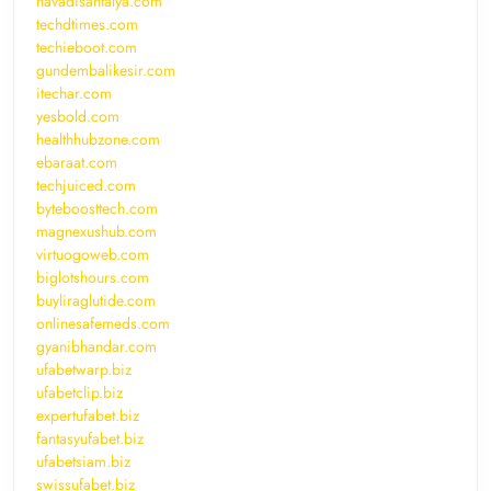
havadisantalya.com
techdtimes.com
techieboot.com
gundembalikesir.com
itechar.com
yesbold.com
healthhubzone.com
ebaraat.com
techjuiced.com
byteboosttech.com
magnexushub.com
virtuogoweb.com
biglotshours.com
buyliraglutide.com
onlinesafemeds.com
gyanibhandar.com
ufabetwarp.biz
ufabetclip.biz
expertufabet.biz
fantasyufabet.biz
ufabetsiam.biz
swissufabet.biz