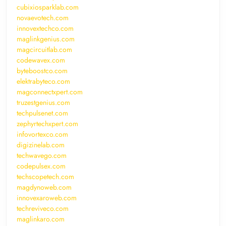
cubixiosparklab.com
novaevotech.com
innovextechco.com
maglinkgenius.com
magcircuitlab.com
codewavex.com
byteboostco.com
elektrabyteco.com
magconnectxpert.com
truzestgenius.com
techpulsenet.com
zephyrtechxpert.com
infovortexco.com
digizinelab.com
techwavego.com
codepulsex.com
techscopetech.com
magdynoweb.com
innovexaroweb.com
techreviveco.com
maglinkaro.com