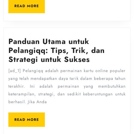
READ
Terorganisir
READ MORE
MORE
Panduan Utama untuk
Pelangiqq: Tips, Trik, dan
Panduan
Strategi untuk Sukses
Utama
[ad_1] Pelangiqq adalah permainan kartu online populer
untuk
yang telah mendapatkan daya tarik dalam beberapa tahun
Pelangiqq:
terakhir. Ini adalah permainan yang membutuhkan
Tips,
keterampilan, strategi, dan sedikit keberuntungan untuk
Trik,
berhasil. Jika Anda
dan
READ
Strategi
READ MORE
MORE
untuk