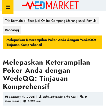
Skip
Open
to
Button
content
Skip
Trik Bermain di Situs Judi Online Gampang Menang untuk Pemula
to
content
Bandarqq
Melepaskan Keterampilan Poker Anda dengan WedeQQ:
Tinjauan Komprehensif
Melepaskan Keterampilan
Poker Anda dengan
WedeQQ: Tinjauan
Komprehensif
January
admin@medmarket.
January 9, 2025
|
admin@medmarket.io
|
0
9,
Comment
|
6:22 am
2025