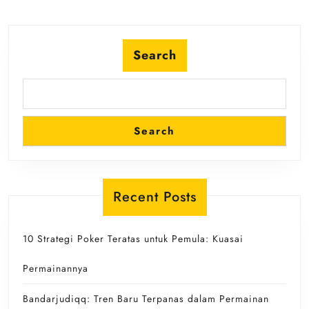
Search
Search
Recent Posts
10 Strategi Poker Teratas untuk Pemula: Kuasai
Permainannya
Bandarjudiqq: Tren Baru Terpanas dalam Permainan