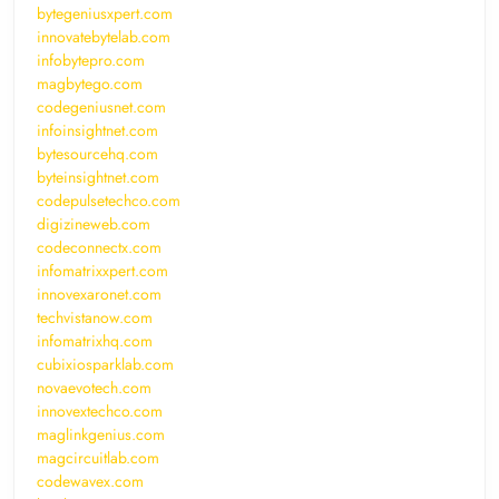
bytegeniusxpert.com
innovatebytelab.com
infobytepro.com
magbytego.com
codegeniusnet.com
infoinsightnet.com
bytesourcehq.com
byteinsightnet.com
codepulsetechco.com
digizineweb.com
codeconnectx.com
infomatrixxpert.com
innovexaronet.com
techvistanow.com
infomatrixhq.com
cubixiosparklab.com
novaevotech.com
innovextechco.com
maglinkgenius.com
magcircuitlab.com
codewavex.com