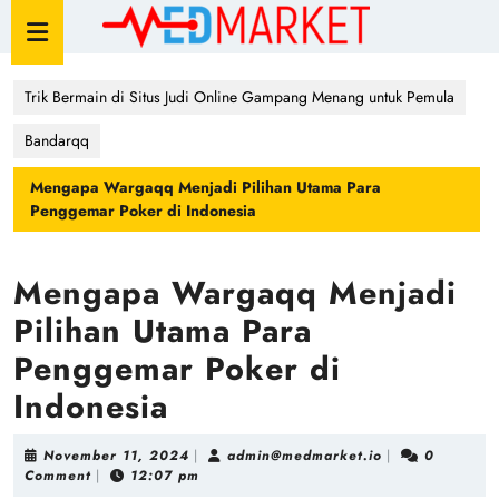
Skip
Open
to
Button
content
Skip
Trik Bermain di Situs Judi Online Gampang Menang untuk Pemula
to
content
Bandarqq
Mengapa Wargaqq Menjadi Pilihan Utama Para
Penggemar Poker di Indonesia
Mengapa Wargaqq Menjadi
Pilihan Utama Para
Penggemar Poker di
Indonesia
November
admin@medmark
November 11, 2024
|
admin@medmarket.io
|
0
11,
Comment
|
12:07 pm
2024