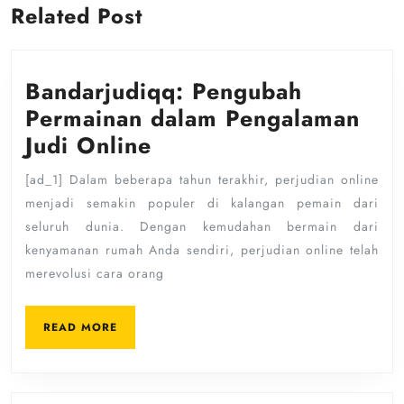
Previous
Next
Related Post
post:
post:
Bandarjudiqq: Pengubah
Permainan dalam Pengalaman
Bandarjudiqq:
Judi Online
Pengubah
[ad_1] Dalam beberapa tahun terakhir, perjudian online
Permainan
menjadi semakin populer di kalangan pemain dari
dalam
seluruh dunia. Dengan kemudahan bermain dari
Pengalaman
kenyamanan rumah Anda sendiri, perjudian online telah
Judi
merevolusi cara orang
Online
READ
READ MORE
MORE