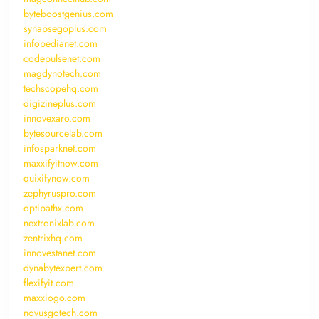
byteboostgenius.com
synapsegoplus.com
infopedianet.com
codepulsenet.com
magdynotech.com
techscopehq.com
digizineplus.com
innovexaro.com
bytesourcelab.com
infosparknet.com
maxxifyitnow.com
quixifynow.com
zephyruspro.com
optipathx.com
nextronixlab.com
zentrixhq.com
innovestanet.com
dynabytexpert.com
flexifyit.com
maxxiogo.com
novusgotech.com