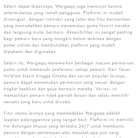
Selain dapat dipercaya, Wargaqq juga menonjol karena
antarmukanya yang ramah pengguna. Platform ini mudah
dinavigasi, dengan instruksi yang jelas dan fitur bermanfaat
yang memudahkan pemain menemukan game favorit mereka
dan langsung mulai bermain. Aksesibilitas ini sangat penting
bagi pemain baru yang mungkin belum terbiasa dengan
poker online dan membutuhkan platform yang mudah
dipahami dan digunakan.
Selain itu, Wargaqq menawarkan berbagai macam permainan
poker untuk memenuhi preferensi setiap pemain. Dari Texas
Hold’em klasik hingga Omaha dan varian populer lainnya,
pemain dapat menemukan permainan yang sesuai dengan
tingkat keahlian dan gaya bermain mereka. Variasi ini
memastikan pemain tidak pernah bosan dan selalu memiliki
sesuatu yang baru untuk dicoba.
Fitur utama lainnya yang membedakan Wargaqq adalah
layanan pelanggannya yang sangat baik. Platform ini memiliki
tim dukungan khusus yang tersedia 24/7 untuk membantu
pemain dengan pertanyaan atau masalah apa pun yang