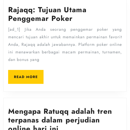
Rajaqq: Tujuan Utama
Rajaqq:
Penggemar Poker
Tujuan
[ad_1] Jika Anda seorang penggemar poker yang
Utama
mencari tujuan akhir untuk memainkan permainan favorit
Penggemar
Anda, Rajaqq adalah jawabannya. Platform poker online
Poker
ini menawarkan berbagai macam permainan, turnamen,
dan bonus yang
READ
READ MORE
MORE
Mengapa Ratuqq adalah tren
terpanas dalam perjudian
Mengapa
online hari ini