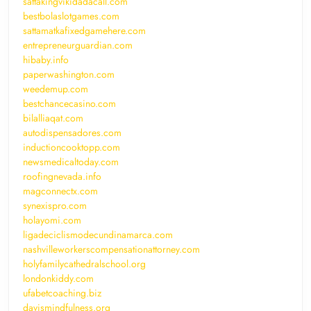
sattakingvikidadacall.com
bestbolaslotgames.com
sattamatkafixedgamehere.com
entrepreneurguardian.com
hibaby.info
paperwashington.com
weedemup.com
bestchancecasino.com
bilalliaqat.com
autodispensadores.com
inductioncooktopp.com
newsmedicaltoday.com
roofingnevada.info
magconnectx.com
synexispro.com
holayomi.com
ligadeciclismodecundinamarca.com
nashvilleworkerscompensationattorney.com
holyfamilycathedralschool.org
londonkiddy.com
ufabetcoaching.biz
davismindfulness.org