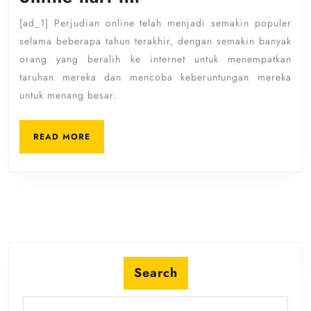
Ratuqq
[ad_1] Perjudian online telah menjadi semakin populer
adalah
selama beberapa tahun terakhir, dengan semakin banyak
tren
orang yang beralih ke internet untuk menempatkan
terpanas
taruhan mereka dan mencoba keberuntungan mereka
dalam
untuk menang besar.
perjudian
READ
online
READ MORE
MORE
hari
ini
Search