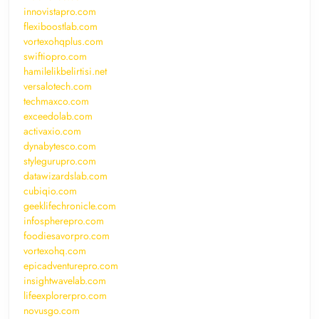
innovistapro.com
flexiboostlab.com
vortexohqplus.com
swiftiopro.com
hamilelikbelirtisi.net
versalotech.com
techmaxco.com
exceedolab.com
activaxio.com
dynabytesco.com
stylegurupro.com
datawizardslab.com
cubiqio.com
geeklifechronicle.com
infospherepro.com
foodiesavorpro.com
vortexohq.com
epicadventurepro.com
insightwavelab.com
lifeexplorerpro.com
novusgo.com