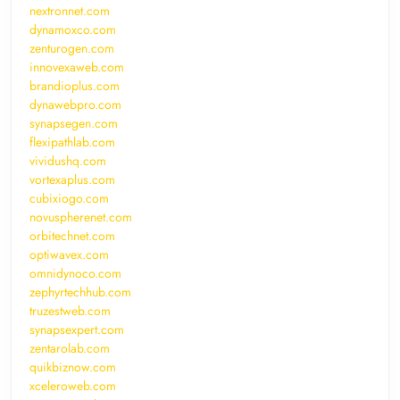
nextronnet.com
dynamoxco.com
zenturogen.com
innovexaweb.com
brandioplus.com
dynawebpro.com
synapsegen.com
flexipathlab.com
vividushq.com
vortexaplus.com
cubixiogo.com
novuspherenet.com
orbitechnet.com
optiwavex.com
omnidynoco.com
zephyrtechhub.com
truzestweb.com
synapsexpert.com
zentarolab.com
quikbiznow.com
xceleroweb.com