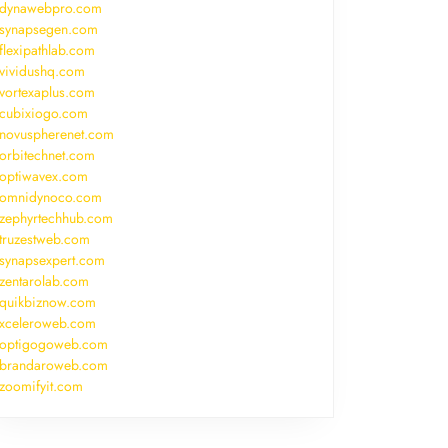
dynawebpro.com
synapsegen.com
flexipathlab.com
vividushq.com
vortexaplus.com
cubixiogo.com
novuspherenet.com
orbitechnet.com
optiwavex.com
omnidynoco.com
zephyrtechhub.com
truzestweb.com
synapsexpert.com
zentarolab.com
quikbiznow.com
xceleroweb.com
optigogoweb.com
brandaroweb.com
zoomifyit.com