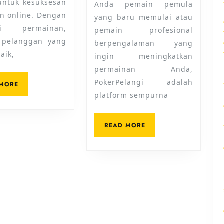
 untuk kesuksesan
Anda pemain pemula
Sukses
Dapat
an online. Dengan
yang baru memulai atau
Perjudian
Mening
ai permainan,
pemain profesional
Online
Ketera
 pelanggan yang
berpengalaman yang
Poker
aik,
ingin meningkatkan
Anda
permainan Anda,
PokerPelangi adalah
READ
 MORE
MORE
platform sempurna
READ
READ MORE
MORE