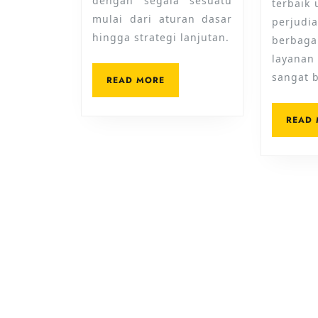
dengan segala sesuatu
terbaik
mulai dari aturan dasar
perjudi
hingga strategi lanjutan.
berbag
layanan
sangat b
READ
READ MORE
MORE
READ