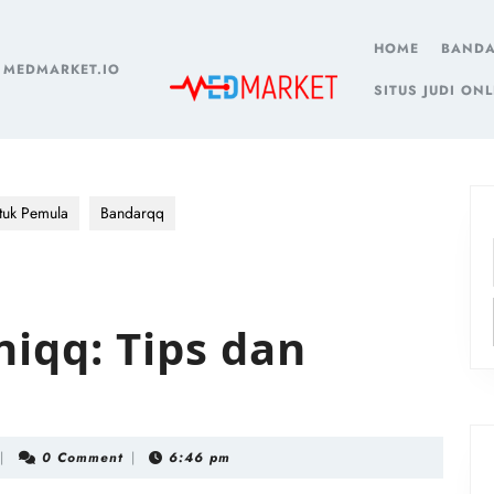
HOME
BAND
MEDMARKET.IO
SITUS JUDI ONL
tuk Pemula
Bandarqq
iqq: Tips dan
admin@medmarket.io
|
0 Comment
|
6:46 pm