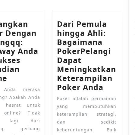
post:
angkan
Dari Pemula
r Dengan
hingga Ahli:
ngqq:
Bagaimana
way Anda
PokerPelangi
ukses
Dapat
udian
Meningkatkan
n
Menangkan
ne
Keterampilan
Besar
Dari
Poker Anda
h Anda merasa
Dengan
Pemula
ng? Apakah Anda
Poker adalah permainan
Gocengqq:
hingga
ki hasrat untuk
yang membutuhkan
Gateway
Ahli:
i online? Tidak
keterampilan, strategi,
nsif
hat lagi dari
Anda
Bagaim
dan sedikit
gqq, gerbang
ke
keberuntungan. Baik
PokerPe