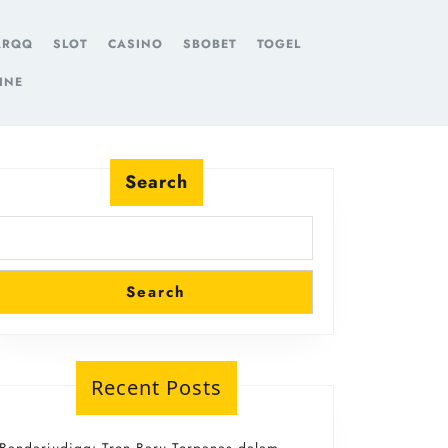
ARQQ
SLOT
CASINO
SBOBET
TOGEL
INE
Search
Search
Recent Posts