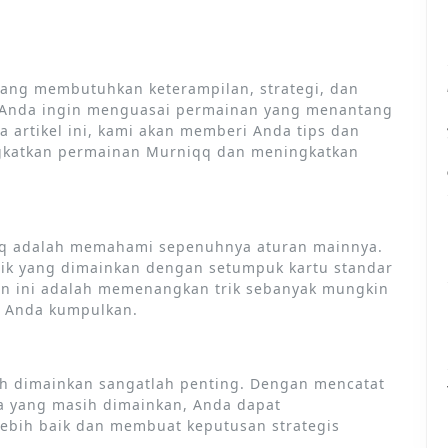
ang membutuhkan keterampilan, strategi, dan
a Anda ingin menguasai permainan yang menantang
a artikel ini, kami akan memberi Anda tips dan
gkatkan permainan Murniqq dan meningkatkan
q adalah memahami sepenuhnya aturan mainnya.
ik yang dimainkan dengan setumpuk kartu standar
nan ini adalah memenangkan trik sebanyak mungkin
g Anda kumpulkan.
ah dimainkan sangatlah penting. Dengan mencatat
a yang masih dimainkan, Anda dapat
ebih baik dan membuat keputusan strategis
.