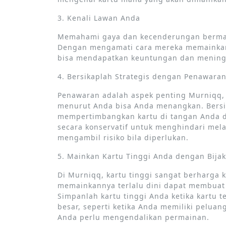
3. Kenali Lawan Anda
Memahami gaya dan kecenderungan bermain
Dengan mengamati cara mereka memainkan 
bisa mendapatkan keuntungan dan mening
4. Bersikaplah Strategis dengan Penawara
Penawaran adalah aspek penting Murniqq,
menurut Anda bisa Anda menangkan. Bersi
mempertimbangkan kartu di tangan Anda d
secara konservatif untuk menghindari mela
mengambil risiko bila diperlukan.
5. Mainkan Kartu Tinggi Anda dengan Bija
Di Murniqq, kartu tinggi sangat berharga
memainkannya terlalu dini dapat membuat 
Simpanlah kartu tinggi Anda ketika kartu
besar, seperti ketika Anda memiliki pelua
Anda perlu mengendalikan permainan.