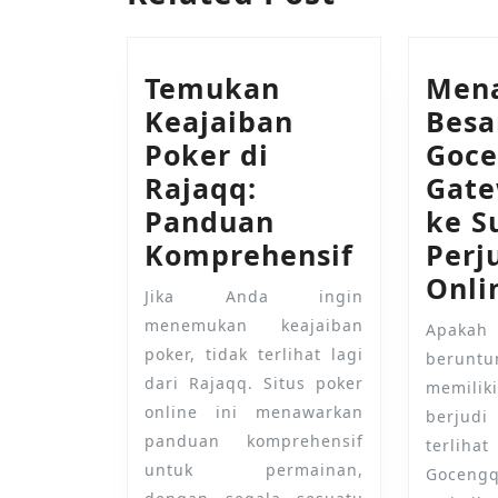
post:
Temukan
Men
Keajaiban
Besa
Poker di
Goce
Rajaqq:
Gate
Panduan
ke S
Temukan
Komprehensif
Perj
Keajaiba
Onli
Jika Anda ingin
Poker
menemukan keajaiban
Apaka
di
poker, tidak terlihat lagi
beruntu
Rajaqq:
dari Rajaqq. Situs poker
memili
online ini menawarkan
Panduan
berjud
panduan komprehensif
Komprehe
terli
untuk permainan,
Gocen