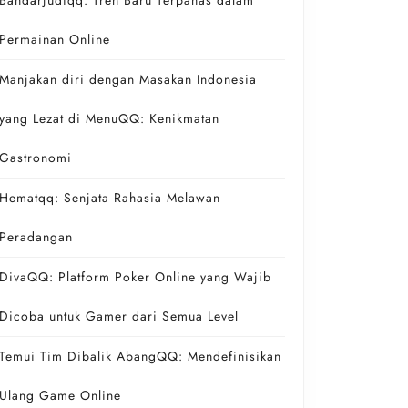
Bandarjudiqq: Tren Baru Terpanas dalam
Permainan Online
Manjakan diri dengan Masakan Indonesia
yang Lezat di MenuQQ: Kenikmatan
Gastronomi
Hematqq: Senjata Rahasia Melawan
Peradangan
DivaQQ: Platform Poker Online yang Wajib
Dicoba untuk Gamer dari Semua Level
Temui Tim Dibalik AbangQQ: Mendefinisikan
Ulang Game Online