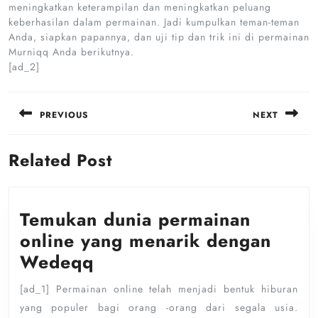
meningkatkan keterampilan dan meningkatkan peluang
keberhasilan dalam permainan. Jadi kumpulkan teman-teman
Anda, siapkan papannya, dan uji tip dan trik ini di permainan
Murniqq Anda berikutnya.
[ad_2]
Post
navigation
PREVIOUS
NEXT
Previous
Next
Related Post
post:
post:
Temukan dunia permainan
online yang menarik dengan
Temukan
Wedeqq
dunia
[ad_1] Permainan online telah menjadi bentuk hiburan
permainan
yang populer bagi orang -orang dari segala usia.