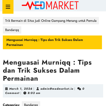
Skip
Open
to
Button
content
Skip
Trik Bermain di Situs Judi Online Gampang Menang untuk Pemula
to
content
Bandarqq
Menguasai Murniqq : Tips dan Trik Sukses Dalam
Permainan
Menguasai Murniqq : Tips
dan Trik Sukses Dalam
Permainan
March
admin@medmarket.i
March 1, 2026
|
admin@medmarket.io
|
0
1,
Comment
|
8:03 am
2026
Categories:
Bandarqq