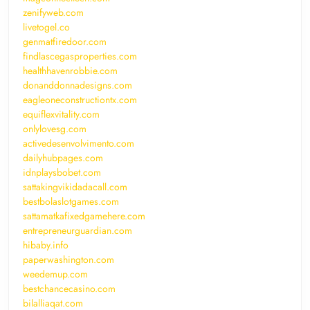
zenifyweb.com
livetogel.co
genmatfiredoor.com
findlascegasproperties.com
healthhavenrobbie.com
donanddonnadesigns.com
eagleoneconstructiontx.com
equiflexvitality.com
onlylovesg.com
activedesenvolvimento.com
dailyhubpages.com
idnplaysbobet.com
sattakingvikidadacall.com
bestbolaslotgames.com
sattamatkafixedgamehere.com
entrepreneurguardian.com
hibaby.info
paperwashington.com
weedemup.com
bestchancecasino.com
bilalliaqat.com