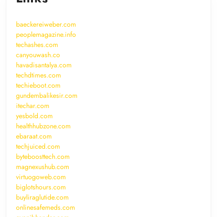
baeckereiweber.com
peoplemagazine.info
techashes.com
canyouwash.co
havadisantalya.com
techdtimes.com
techieboot.com
gundembalikesir.com
itechar.com
yesbold.com
healthhubzone.com
ebaraat.com
techjuiced.com
byteboosttech.com
magnexushub.com
virtuogoweb.com
biglotshours.com
buyliraglutide.com
onlinesafemeds.com