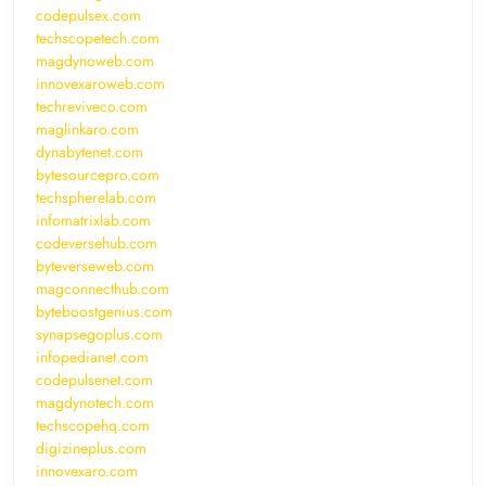
codepulsex.com
techscopetech.com
magdynoweb.com
innovexaroweb.com
techreviveco.com
maglinkaro.com
dynabytenet.com
bytesourcepro.com
techspherelab.com
infomatrixlab.com
codeversehub.com
byteverseweb.com
magconnecthub.com
byteboostgenius.com
synapsegoplus.com
infopedianet.com
codepulsenet.com
magdynotech.com
techscopehq.com
digizineplus.com
innovexaro.com