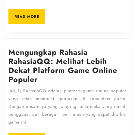
game
online
READ
terpanas
READ MORE
MORE
saat
ini
Mengungkap Rahasia
RahasiaQQ: Melihat Lebih
Dekat Platform Game Online
Mengungkap
Populer
Rahasia
[ad_1] RahasiaQQ adalah platform game online populer
RahasiaQQ:
yang telah membuat gebrakan di komunitas game.
Melihat
Dengan desainnya yang ramping, antarmuka yang ramah
Lebih
pengguna, dan beragam permainan yang dapat dipilih,
Dekat
game ini
Platform