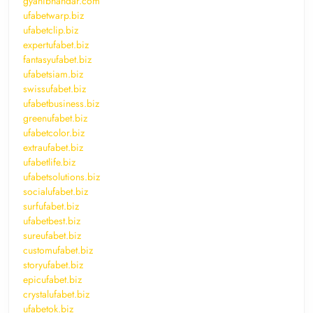
gyanibhandar.com
ufabetwarp.biz
ufabetclip.biz
expertufabet.biz
fantasyufabet.biz
ufabetsiam.biz
swissufabet.biz
ufabetbusiness.biz
greenufabet.biz
ufabetcolor.biz
extraufabet.biz
ufabetlife.biz
ufabetsolutions.biz
socialufabet.biz
surfufabet.biz
ufabetbest.biz
sureufabet.biz
customufabet.biz
storyufabet.biz
epicufabet.biz
crystalufabet.biz
ufabetok.biz