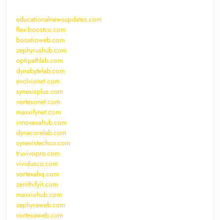
educationalnewsupdates.com
flexiboostco.com
boostioweb.com
zephyrushub.com
optipathlab.com
dynabytelab.com
evolvionet.com
synexisplus.com
vortexonet.com
maxxifynet.com
innovexahub.com
dynacorelab.com
synexistechco.com
truvivopro.com
vividusco.com
vortexahq.com
zenithifyit.com
maxxiohub.com
zephyraweb.com
vortexaweb.com