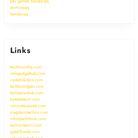
pkv games bandarqq
dominoqq
bandarqq
Links
techtronixhq.com
infogadgethub.com
codelinkitpro.com
techboostgen.com
techsensehub.com
bytelabtech.com
innovatexaweb.com
magdynotechco.com
infosparkitnow.com
techvortexco.com
geekifyweb.com