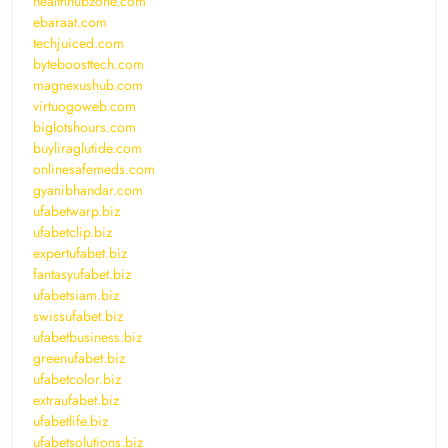
healthhubzone.com
ebaraat.com
techjuiced.com
byteboosttech.com
magnexushub.com
virtuogoweb.com
biglotshours.com
buyliraglutide.com
onlinesafemeds.com
gyanibhandar.com
ufabetwarp.biz
ufabetclip.biz
expertufabet.biz
fantasyufabet.biz
ufabetsiam.biz
swissufabet.biz
ufabetbusiness.biz
greenufabet.biz
ufabetcolor.biz
extraufabet.biz
ufabetlife.biz
ufabetsolutions.biz