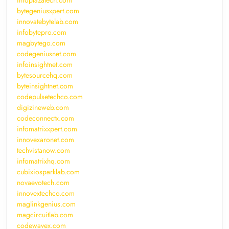
infoplazatech.com
bytegeniusxpert.com
innovatebytelab.com
infobytepro.com
magbytego.com
codegeniusnet.com
infoinsightnet.com
bytesourcehq.com
byteinsightnet.com
codepulsetechco.com
digizineweb.com
codeconnectx.com
infomatrixxpert.com
innovexaronet.com
techvistanow.com
infomatrixhq.com
cubixiosparklab.com
novaevotech.com
innovextechco.com
maglinkgenius.com
magcircuitlab.com
codewavex.com