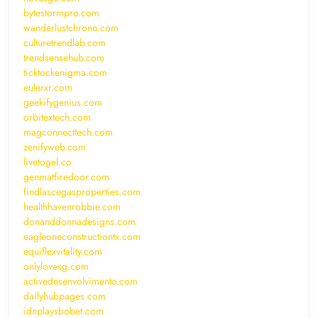
bytestormpro.com
wanderlustchrono.com
culturetrendlab.com
trendsensehub.com
ticktockenigma.com
eulerxr.com
geekifygenius.com
orbitextech.com
magconnecttech.com
zenifyweb.com
livetogel.co
genmatfiredoor.com
findlascegasproperties.com
healthhavenrobbie.com
donanddonnadesigns.com
eagleoneconstructiontx.com
equiflexvitality.com
onlylovesg.com
activedesenvolvimento.com
dailyhubpages.com
idnplaysbobet.com