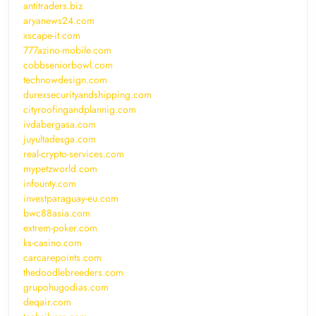
antitraders.biz
aryanews24.com
xscape-it.com
777azino-mobile.com
cobbseniorbowl.com
technowdesign.com
durexsecurityandshipping.com
cityroofingandplannig.com
ivdabergasa.com
juyultadesga.com
real-crypto-services.com
mypetzworld.com
infounty.com
investparaguay-eu.com
bwc88asia.com
extrem-poker.com
ks-casino.com
carcarepoints.com
thedoodlebreeders.com
grupohugodias.com
deqair.com