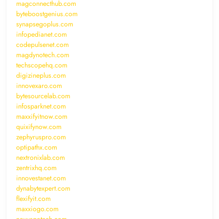
magconnecthub.com
byteboostgenius.com
synapsegoplus.com
infopedianet.com
codepulsenet.com
magdynotech.com
techscopehq.com
digizineplus.com
innovexaro.com
bytesourcelab.com
infosparknet.com
maxxifyitnow.com
quixifynow.com
zephyruspro.com
optipathx.com
nextronixlab.com
zentrixhq.com
innovestanet.com
dynabytexpert.com
flexifyit.com
maxxiogo.com