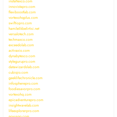
instaflexco.com
innovistapro.com
flexiboostlab.com
vortexohqplus.com
swiftiopro.com
hamilelikbelirtisi.net
versalotech.com
techmaxco.com
exceedolab.com
activaxio.com
dynabytesco.com
stylegurupro.com
datawizardslab.com
cubiqio.com
geeklifechronicle.com
infospherepro.com
foodiesavorpro.com
vortexohq.com
epicadventurepro.com
insightwavelab.com
lifeexplorerpro.com
novusgo.com