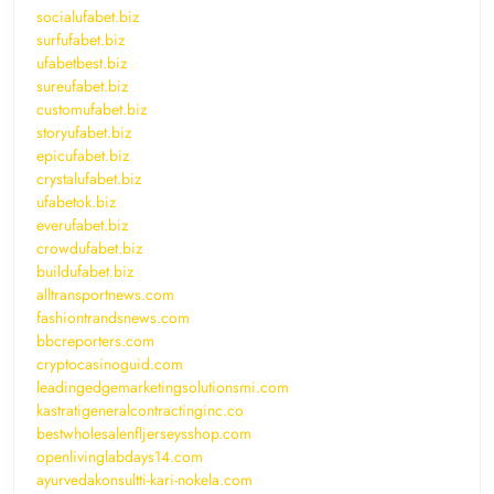
socialufabet.biz
surfufabet.biz
ufabetbest.biz
sureufabet.biz
customufabet.biz
storyufabet.biz
epicufabet.biz
crystalufabet.biz
ufabetok.biz
everufabet.biz
crowdufabet.biz
buildufabet.biz
alltransportnews.com
fashiontrandsnews.com
bbcreporters.com
cryptocasinoguid.com
leadingedgemarketingsolutionsmi.com
kastratigeneralcontractinginc.co
bestwholesalenfljerseysshop.com
openlivinglabdays14.com
ayurvedakonsultti-kari-nokela.com