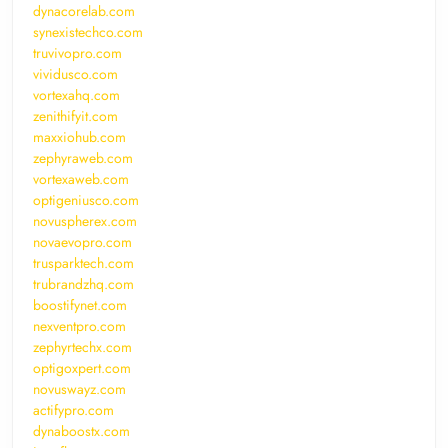
dynacorelab.com
synexistechco.com
truvivopro.com
vividusco.com
vortexahq.com
zenithifyit.com
maxxiohub.com
zephyraweb.com
vortexaweb.com
optigeniusco.com
novuspherex.com
novaevopro.com
trusparktech.com
trubrandzhq.com
boostifynet.com
nexventpro.com
zephyrtechx.com
optigoxpert.com
novuswayz.com
actifypro.com
dynaboostx.com