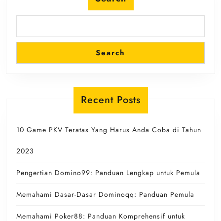
Search
Recent Posts
10 Game PKV Teratas Yang Harus Anda Coba di Tahun
2023
Pengertian Domino99: Panduan Lengkap untuk Pemula
Memahami Dasar-Dasar Dominoqq: Panduan Pemula
Memahami Poker88: Panduan Komprehensif untuk