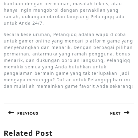
bantuan dengan permainan, masalah teknis, atau
hanya ingin mengobrol dengan perwakilan yang
ramah, dukungan obrolan langsung Pelangiqq ada
untuk Anda 24/7.
Secara keseluruhan, Pelangiqq adalah wajib dicoba
untuk gamer online yang mencari platform game yang
menyenangkan dan menarik. Dengan berbagai pilihan
permainan, antarmuka yang ramah pengguna, bonus
menarik, dan dukungan obrolan langsung, Pelangiqq
memiliki semua yang Anda butuhkan untuk
pengalaman bermain game yang tak terlupakan. Jadi
mengapa menunggu? Daftar untuk Pelangiqq hari ini
dan mulailah memainkan game favorit Anda sekarang!
Post
navigation
PREVIOUS
NEXT
Previous
Next
Related Post
post:
post: