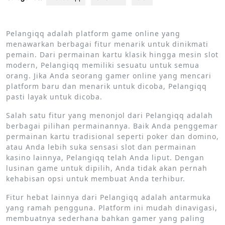
Pelangiqq adalah platform game online yang
menawarkan berbagai fitur menarik untuk dinikmati
pemain. Dari permainan kartu klasik hingga mesin slot
modern, Pelangiqq memiliki sesuatu untuk semua
orang. Jika Anda seorang gamer online yang mencari
platform baru dan menarik untuk dicoba, Pelangiqq
pasti layak untuk dicoba.
Salah satu fitur yang menonjol dari Pelangiqq adalah
berbagai pilihan permainannya. Baik Anda penggemar
permainan kartu tradisional seperti poker dan domino,
atau Anda lebih suka sensasi slot dan permainan
kasino lainnya, Pelangiqq telah Anda liput. Dengan
lusinan game untuk dipilih, Anda tidak akan pernah
kehabisan opsi untuk membuat Anda terhibur.
Fitur hebat lainnya dari Pelangiqq adalah antarmuka
yang ramah pengguna. Platform ini mudah dinavigasi,
membuatnya sederhana bahkan gamer yang paling