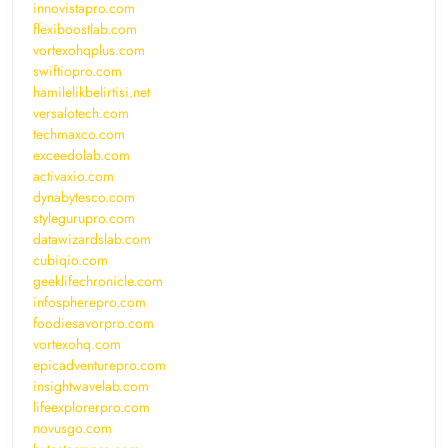
innovistapro.com
flexiboostlab.com
vortexohqplus.com
swiftiopro.com
hamilelikbelirtisi.net
versalotech.com
techmaxco.com
exceedolab.com
activaxio.com
dynabytesco.com
stylegurupro.com
datawizardslab.com
cubiqio.com
geeklifechronicle.com
infospherepro.com
foodiesavorpro.com
vortexohq.com
epicadventurepro.com
insightwavelab.com
lifeexplorerpro.com
novusgo.com