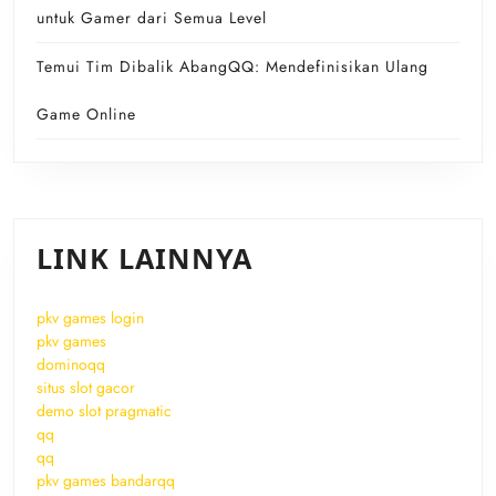
untuk Gamer dari Semua Level
Temui Tim Dibalik AbangQQ: Mendefinisikan Ulang
Game Online
LINK LAINNYA
pkv games login
pkv games
dominoqq
situs slot gacor
demo slot pragmatic
qq
qq
pkv games bandarqq