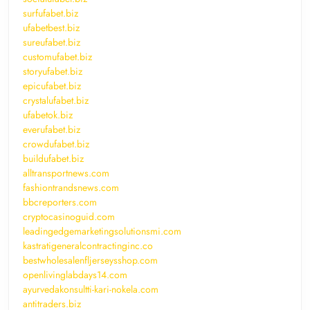
surfufabet.biz
ufabetbest.biz
sureufabet.biz
customufabet.biz
storyufabet.biz
epicufabet.biz
crystalufabet.biz
ufabetok.biz
everufabet.biz
crowdufabet.biz
buildufabet.biz
alltransportnews.com
fashiontrandsnews.com
bbcreporters.com
cryptocasinoguid.com
leadingedgemarketingsolutionsmi.com
kastratigeneralcontractinginc.co
bestwholesalenfljerseysshop.com
openlivinglabdays14.com
ayurvedakonsultti-kari-nokela.com
antitraders.biz