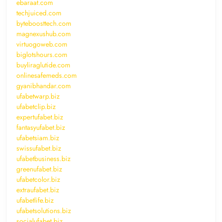
ebaraat.com
techjuiced.com
byteboosttech.com
magnexushub.com
virtuogoweb.com
biglotshours.com
buyliraglutide.com
onlinesafemeds.com
gyanibhandar.com
ufabetwarp.biz
ufabetclip.biz
expertufabet.biz
fantasyufabet.biz
ufabetsiam.biz
swissufabet.biz
ufabetbusiness.biz
greenufabet.biz
ufabetcolor.biz
extraufabet.biz
ufabetlife.biz
ufabetsolutions.biz
socialufabet.biz