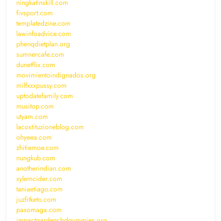
ningkatinskill.com
fivsport.com
templatedzine.com
lawinfoadvice.com
phenqdietplan.org
sumnercafe.com
dunetflix.com
movimientoindignados.org
milfxxxpussy.com
uptodatefamily.com
musitop.com
utyam.com
lacostituzioneblog.com
ohyeea.com
zhitiemoe.com
nungkub.com
anotherindian.com
xylemcider.com
taniaetiago.com
juzfitketo.com
pasomaga.com
impactgardencbdgummies.org