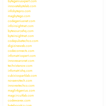
bytegeniusxpert.com
innovatebytelab.com
infobytepro.com
magbytego.com
codegeniusnet.com
infoinsightnet.com
bytesourcehq.com
byteinsightnet.com
codepulsetechco.com
digizineweb.com
codeconnectx.com
infomatrixxpert.com
innovexaronet.com
techvistanow.com
infomatrixhq.com
cubixiosparklab.com
novaevotech.com
innovextechco.com
maglinkgenius.com
magcircuitlab.com
codewavex.com
byteboostco.com