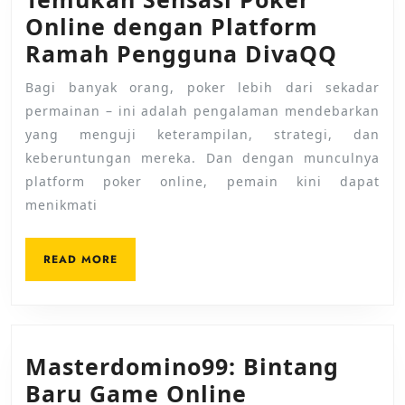
Online dengan Platform
Temu
Ramah Pengguna DivaQQ
Sensa
Bagi banyak orang, poker lebih dari sekadar
Poke
permainan – ini adalah pengalaman mendebarkan
Onlin
yang menguji keterampilan, strategi, dan
deng
keberuntungan mereka. Dan dengan munculnya
platform poker online, pemain kini dapat
Platf
menikmati
Rama
Peng
READ
READ MORE
Diva
MORE
Masterdomino99: Bintang
Masterdomin
Baru Game Online