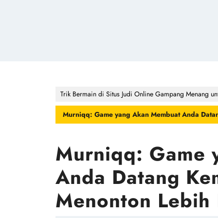
Skip
to
content
Skip
to
content
Trik Bermain di Situs Judi Online Gampang Menang un
Murniqq: Game yang Akan Membuat Anda Datang
Murniqq: Game 
Anda Datang Kem
Menonton Lebih 