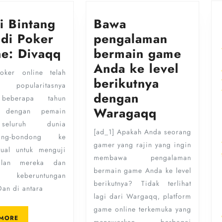
i Bintang
Bawa
 di Poker
pengalaman
Temui
ne: Divaqq
bermain game
Bintang
Anda ke level
oker online telah
Baru
berikutnya
 popularitasnya
di
dengan
beberapa tahun
Poker
Bawa
Waragaqq
r, dengan pemain
Online:
pengalam
seluruh dunia
[ad_1] Apakah Anda seorang
dong-bondong ke
Divaqq
bermain
gamer yang rajin yang ingin
tual untuk menguji
game
membawa pengalaman
pilan mereka dan
Anda
bermain game Anda ke level
a keberuntungan
ke
berikutnya? Tidak terlihat
Dan di antara
lagi dari Wargaqq, platform
level
game online terkemuka yang
berikutnya
READ
 MORE
menawarkan berbagai