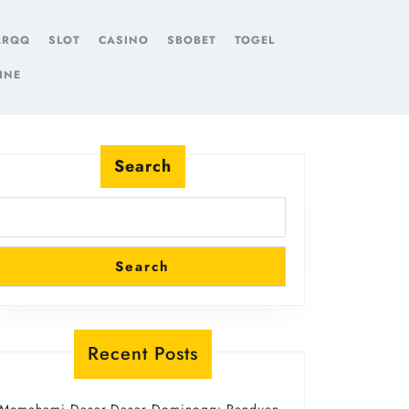
ARQQ
SLOT
CASINO
SBOBET
TOGEL
INE
Search
Search
Recent Posts