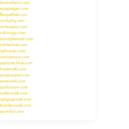
dynawebpro.com
synapsegen.com
flexipathlab.com
vividushq.com
vortexaplus.com
cubixiogo.com
novuspherenet.com
orbitechnet.com
optiwavex.com
omnidynoco.com
zephyrtechhub.com
truzestweb.com
synapsexpert.com
zentarolab.com
quikbiznow.com
xceleroweb.com
optigogoweb.com
brandaroweb.com
zoomifyit.com