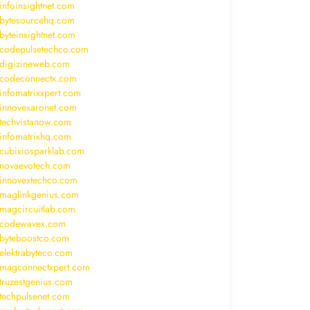
infoinsightnet.com
bytesourcehq.com
byteinsightnet.com
codepulsetechco.com
digizineweb.com
codeconnectx.com
infomatrixxpert.com
innovexaronet.com
techvistanow.com
infomatrixhq.com
cubixiosparklab.com
novaevotech.com
innovextechco.com
maglinkgenius.com
magcircuitlab.com
codewavex.com
byteboostco.com
elektrabyteco.com
magconnectxpert.com
truzestgenius.com
techpulsenet.com