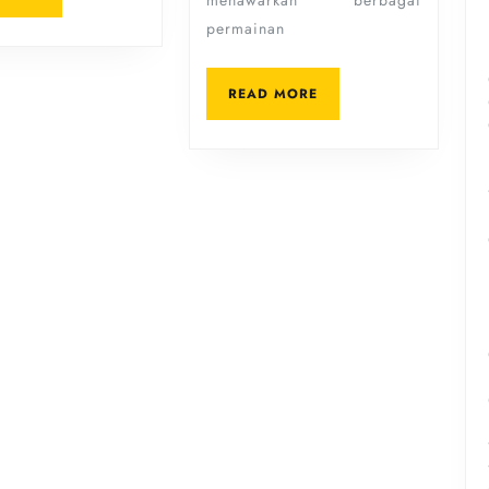
MORE
dengan
permainan
Waragaqq
READ
READ MORE
MORE