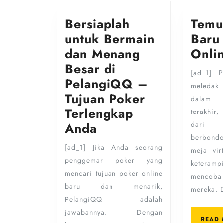
Bersiaplah
Temu
untuk Bermain
Baru
dan Menang
Onli
Besar di
[ad_1] P
PelangiQQ –
meledak
Tujuan Poker
dalam 
Terlengkap
terakhi
Bersiaplah
Anda
dari 
berbon
untuk
[ad_1] Jika Anda seorang
meja vir
Bermain
penggemar poker yang
keteram
dan
mencari tujuan poker online
mencob
Menang
baru dan menarik,
mereka. 
Besar
PelangiQQ adalah
jawabannya. Dengan
di
READ