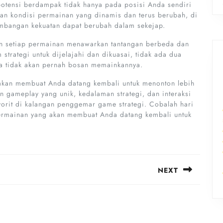
potensi berdampak tidak hanya pada posisi Anda sendiri
kan kondisi permainan yang dinamis dan terus berubah, di
imbangan kekuatan dapat berubah dalam sekejap.
an setiap permainan menawarkan tantangan berbeda dan
trategi untuk dijelajahi dan dikuasai, tidak ada dua
 tidak akan pernah bosan memainkannya.
akan membuat Anda datang kembali untuk menonton lebih
 gameplay yang unik, kedalaman strategi, dan interaksi
orit di kalangan penggemar game strategi. Cobalah hari
permainan yang akan membuat Anda datang kembali untuk
NEXT
Next
post: