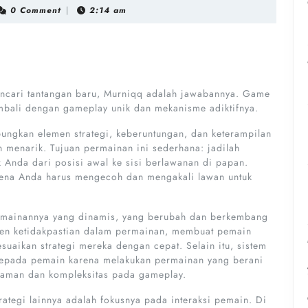
in@medmarket.io
0 Comment
|
2:14 am
ncari tantangan baru, Murniqq adalah jawabannya. Game
mbali dengan gameplay unik dan mekanisme adiktifnya.
ngkan elemen strategi, keberuntungan, dan keterampilan
 menarik. Tujuan permainan ini sederhana: jadilah
nda dari posisi awal ke sisi berlawanan di papan.
rena Anda harus mengecoh dan mengakali lawan untuk
ermainannya yang dinamis, yang berubah dan berkembang
men ketidakpastian dalam permainan, membuat pemain
aikan strategi mereka dengan cepat. Selain itu, sistem
kepada pemain karena melakukan permainan yang berani
alaman dan kompleksitas pada gameplay.
egi lainnya adalah fokusnya pada interaksi pemain. Di