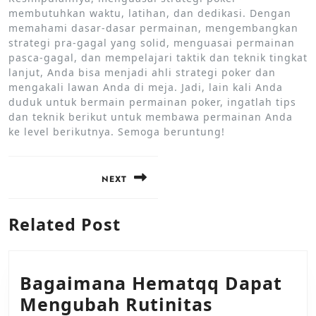
membutuhkan waktu, latihan, dan dedikasi. Dengan
memahami dasar-dasar permainan, mengembangkan
strategi pra-gagal yang solid, menguasai permainan
pasca-gagal, dan mempelajari taktik dan teknik tingkat
lanjut, Anda bisa menjadi ahli strategi poker dan
mengakali lawan Anda di meja. Jadi, lain kali Anda
duduk untuk bermain permainan poker, ingatlah tips
dan teknik berikut untuk membawa permainan Anda
ke level berikutnya. Semoga beruntung!
Post
navigation
NEXT
Next
Related Post
post:
Bagaimana Hematqq Dapat
Mengubah Rutinitas