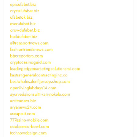
epicufabet.biz
crystalufabet.biz
ufabetok.biz
everufabet.biz
crowdufabet.biz
buildufabet.biz
alltransportnews.com
fashiontrandsnews.com
bbcreporters.com
cryptocasinoguid.com
leadingedgemarketingsolutionsmi.com
kastratigeneralcontractinginc.co
bestwholesalenfljerseysshop.com
openlivinglabdays14.com
ayurvedakonsultti-kari-nokela.com
antitraders.biz
aryanews24.com
xscape-it.com
777azino-mobile.com
cobbseniorbowl.com
technowdesign.com