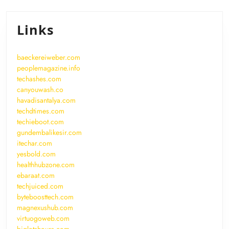
Links
baeckereiweber.com
peoplemagazine.info
techashes.com
canyouwash.co
havadisantalya.com
techdtimes.com
techieboot.com
gundembalikesir.com
itechar.com
yesbold.com
healthhubzone.com
ebaraat.com
techjuiced.com
byteboosttech.com
magnexushub.com
virtuogoweb.com