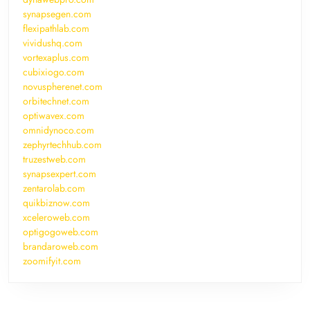
synapsegen.com
flexipathlab.com
vividushq.com
vortexaplus.com
cubixiogo.com
novuspherenet.com
orbitechnet.com
optiwavex.com
omnidynoco.com
zephyrtechhub.com
truzestweb.com
synapsexpert.com
zentarolab.com
quikbiznow.com
xceleroweb.com
optigogoweb.com
brandaroweb.com
zoomifyit.com