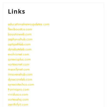
Links
educationalnewsupdates.com
flexiboostco.com
boostioweb.com
zephyrushub.com
optipathlab.com
dynabytelab.com
evolvionet.com
synexisplus.com
vortexonet.com
maxxifynet.com
innovexahub.com
dynacorelab.com
synexistechco.com
truvivopro.com
vividusco.com
vortexahq.com
zenithifyit.com