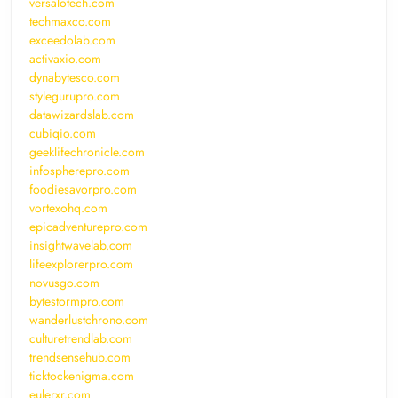
versalotech.com
techmaxco.com
exceedolab.com
activaxio.com
dynabytesco.com
stylegurupro.com
datawizardslab.com
cubiqio.com
geeklifechronicle.com
infospherepro.com
foodiesavorpro.com
vortexohq.com
epicadventurepro.com
insightwavelab.com
lifeexplorerpro.com
novusgo.com
bytestormpro.com
wanderlustchrono.com
culturetrendlab.com
trendsensehub.com
ticktockenigma.com
eulerxr.com