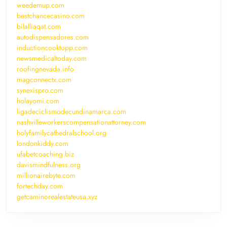
weedemup.com
bestchancecasino.com
bilalliaqat.com
autodispensadores.com
inductioncooktopp.com
newsmedicaltoday.com
roofingnevada.info
magconnectx.com
synexispro.com
holayomi.com
ligadeciclismodecundinamarca.com
nashvilleworkerscompensationattorney.com
holyfamilycathedralschool.org
londonkiddy.com
ufabetcoaching.biz
davismindfulness.org
millionairebyte.com
fortechday.com
getcaminorealestateusa.xyz