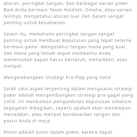
aturan, peringkat tangan, dan berbagai varian poker.
Baik Anda bermain Texas Hold’em, Omaha, atau variasi
lainnya, mengetahui aturan luar dan dalam sangat
penting untuk kesuksesan.
Selain itu, memahami peringkat tangan sangat
penting untuk membuat keputusan yang tepat selama
bermain game. Mengetahui tangan mana yang kuat
dan mana yang lemah dapat membantu Anda
menentukan kapan harus bertaruh, menaikkan, atau
melipat.
Mengembangkan Strategi Pra-Flop yang Solid
Salah satu aspek terpenting dalam menguasai strategi
poker adalah mengembangkan strategi pra-gagal yang
solid. Ini melibatkan pengambilan keputusan sebelum
kegagalan dibagikan, seperti apakah akan menelepon,
menaikkan, atau melipat berdasarkan tangan dan
posisi Anda di meja.
Posisi adalah kunci dalam poker, karena dapat