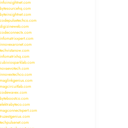
infoinsightnet.com
bytesourcehq.com
byteinsightnet.com
codepulsetechco.com
digizineweb.com
codeconnectx.com
infomatrixxpert.com
innovexaronet.com
techvistanow.com
infomatrixhq.com
cubixiosparklab.com
novaevotech.com
innovextechco.com
maglinkgenius.com
magcircuitlab.com
codewavex.com
byteboostco.com
elektrabyteco.com
magconnectxpert.com
truzestgenius.com
techpulsenet.com