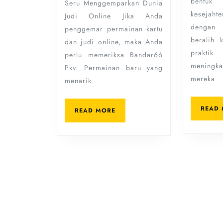
Kartu
bentuk
Seru Menggemparkan Dunia
Baru
kesejaht
Judi Online Jika Anda
dengan
yang
penggemar permainan kartu
beralih 
dan judi online, maka Anda
Seru
praktik
perlu memeriksa Bandar66
Menggemparkan
meningka
Pkv. Permainan baru yang
Dunia
mereka
menarik
Judi
Online
READ
READ
READ MORE
MORE