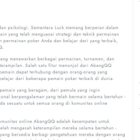
, dan psikologi. Sementara Luck memang berperan dalam
in yang telah menguasai strategi dan teknik permainan
an permainan poker Anda dan belajar dari yang terbaik,
Q.
 yang menawarkan berbagai permainan, turnamen, dan
terampilan. Salah satu fitur menonjol dari AbangQQ
 pemain dapat terhubung dengan orang-orang yang
 belajar dari beberapa pemain poker terbaik di dunia.
 pemain yang beragam, dari pemula yang ingin
onal berpengalaman yang telah bermain selama bertahun -
da sesuatu untuk semua orang di komunitas online
komunitas online AbangQQ adalah kesempatan untuk
 telah mengasah keterampilan mereka selama bertahun -
 yang bersedia berbagi pengetahuan mereka dengan orang