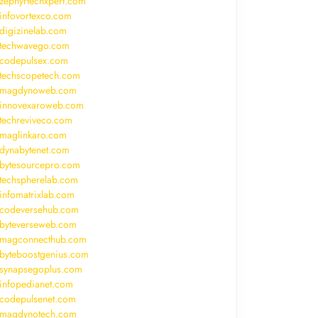
zephyrtechxpert.com
infovortexco.com
digizinelab.com
techwavego.com
codepulsex.com
techscopetech.com
magdynoweb.com
innovexaroweb.com
techreviveco.com
maglinkaro.com
dynabytenet.com
bytesourcepro.com
techspherelab.com
infomatrixlab.com
codeversehub.com
byteverseweb.com
magconnecthub.com
byteboostgenius.com
synapsegoplus.com
infopedianet.com
codepulsenet.com
magdynotech.com