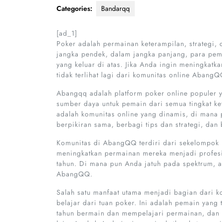
2025
Categories:
Bandarqq
[ad_1]
Poker adalah permainan keterampilan, strategi
jangka pendek, dalam jangka panjang, para pema
yang keluar di atas. Jika Anda ingin meningkatk
tidak terlihat lagi dari komunitas online AbangQ
Abangqq adalah platform poker online populer
sumber daya untuk pemain dari semua tingkat ke
adalah komunitas online yang dinamis, di mana
berpikiran sama, berbagi tips dan strategi, dan
Komunitas di AbangQQ terdiri dari sekelompok
meningkatkan permainan mereka menjadi profesi
tahun. Di mana pun Anda jatuh pada spektrum, a
AbangQQ.
Salah satu manfaat utama menjadi bagian dari 
belajar dari tuan poker. Ini adalah pemain yang
tahun bermain dan mempelajari permainan, dan