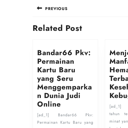
Post
PREVIOUS
navigation
Previous
Related Post
post:
Bandar66 Pkv:
Menj
Permainan
Manf
Kartu Baru
Hema
yang Seru
Terb
Menggemparka
Kese
n Dunia Judi
Kebu
Bandar66
Online
[ad_1]
Pkv:
tahun te
[ad_1] Bandar66 Pkv:
Permainan
minat ya
Permainan Kartu Baru yang