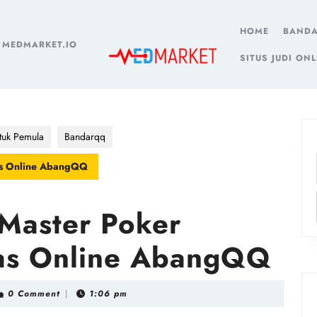
HOME
BAND
MEDMARKET.IO
SITUS JUDI ONL
tuk Pemula
Bandarqq
tas Online AbangQQ
i Master Poker
as Online AbangQQ
n@medmarket.io
0 Comment
|
1:06 pm