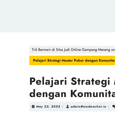
Skip
to
content
Skip
to
content
Trik Bermain di Situs Judi Online Gampang Menang un
Pelajari Strategi Master Poker dengan Komuni
Pelajari Strateg
dengan Komunit
May
admi
May 23, 2025
|
admin@medmarket.io
|
23,