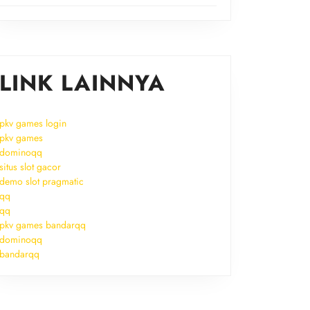
LINK LAINNYA
pkv games login
pkv games
dominoqq
situs slot gacor
demo slot pragmatic
qq
qq
pkv games bandarqq
dominoqq
bandarqq