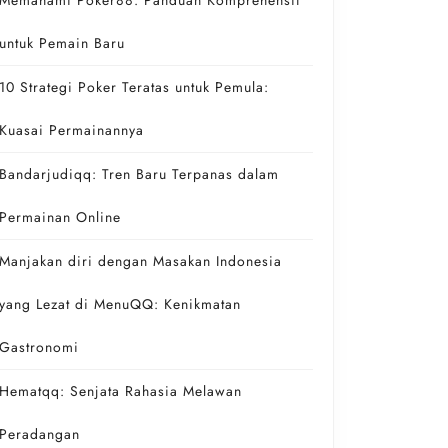
Memahami Poker88: Panduan Komprehensif
untuk Pemain Baru
10 Strategi Poker Teratas untuk Pemula:
Kuasai Permainannya
Bandarjudiqq: Tren Baru Terpanas dalam
Permainan Online
Manjakan diri dengan Masakan Indonesia
yang Lezat di MenuQQ: Kenikmatan
Gastronomi
Hematqq: Senjata Rahasia Melawan
Peradangan