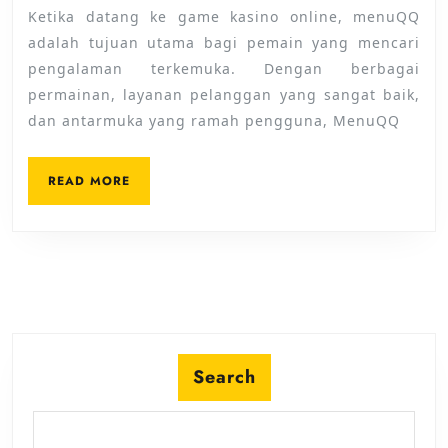
Tuju
Fo
Ketika datang ke game kasino online, menuQQ
utam
Pla
adalah tujuan utama bagi pemain yang mencari
untu
pengalaman terkemuka. Dengan berbagai
gam
permainan, layanan pelanggan yang sangat baik,
dan antarmuka yang ramah pengguna, MenuQQ
kasi
onlin
READ
READ MORE
MORE
Search