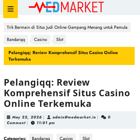
Skip
Open
to
Button
content
Skip
Trik Bermain di Situs Judi Online Gampang Menang untuk Pemula
to
content
Bandarqq
,
Casino
,
Slot
Pelangiqq: Review Komprehensif Situs Casino Online
Terkemuka
Pelangiqq: Review
Komprehensif Situs Casino
Online Terkemuka
May
admin@medmarket.io
May 22, 2026
|
admin@medmarket.io
|
0
22,
Comment
|
11:01 pm
2026
Categories:
Bandarqq
Casino
Slot