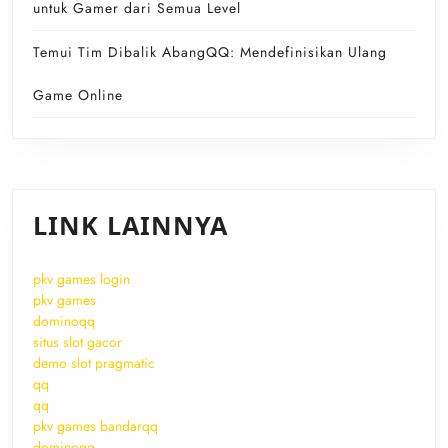
untuk Gamer dari Semua Level
Temui Tim Dibalik AbangQQ: Mendefinisikan Ulang
Game Online
LINK LAINNYA
pkv games login
pkv games
dominoqq
situs slot gacor
demo slot pragmatic
qq
qq
pkv games bandarqq
dominoqq