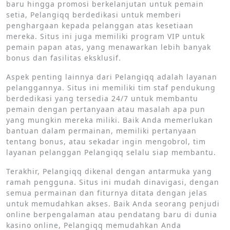
baru hingga promosi berkelanjutan untuk pemain
setia, Pelangiqq berdedikasi untuk memberi
penghargaan kepada pelanggan atas kesetiaan
mereka. Situs ini juga memiliki program VIP untuk
pemain papan atas, yang menawarkan lebih banyak
bonus dan fasilitas eksklusif.
Aspek penting lainnya dari Pelangiqq adalah layanan
pelanggannya. Situs ini memiliki tim staf pendukung
berdedikasi yang tersedia 24/7 untuk membantu
pemain dengan pertanyaan atau masalah apa pun
yang mungkin mereka miliki. Baik Anda memerlukan
bantuan dalam permainan, memiliki pertanyaan
tentang bonus, atau sekadar ingin mengobrol, tim
layanan pelanggan Pelangiqq selalu siap membantu.
Terakhir, Pelangiqq dikenal dengan antarmuka yang
ramah pengguna. Situs ini mudah dinavigasi, dengan
semua permainan dan fiturnya ditata dengan jelas
untuk memudahkan akses. Baik Anda seorang penjudi
online berpengalaman atau pendatang baru di dunia
kasino online, Pelangiqq memudahkan Anda