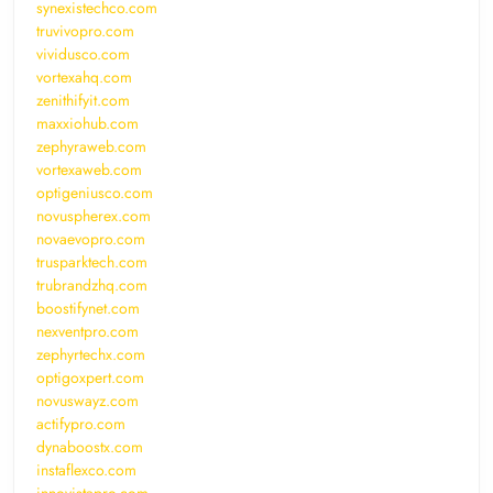
synexistechco.com
truvivopro.com
vividusco.com
vortexahq.com
zenithifyit.com
maxxiohub.com
zephyraweb.com
vortexaweb.com
optigeniusco.com
novuspherex.com
novaevopro.com
trusparktech.com
trubrandzhq.com
boostifynet.com
nexventpro.com
zephyrtechx.com
optigoxpert.com
novuswayz.com
actifypro.com
dynaboostx.com
instaflexco.com