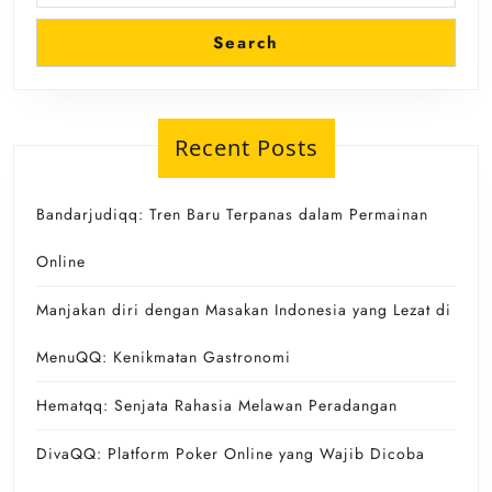
Search
Recent Posts
Bandarjudiqq: Tren Baru Terpanas dalam Permainan
Online
Manjakan diri dengan Masakan Indonesia yang Lezat di
MenuQQ: Kenikmatan Gastronomi
Hematqq: Senjata Rahasia Melawan Peradangan
DivaQQ: Platform Poker Online yang Wajib Dicoba