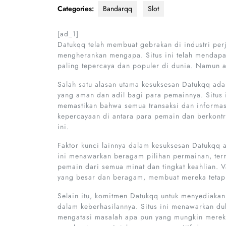
2026
Categories:
Bandarqq
Slot
[ad_1]
Datukqq telah membuat gebrakan di industri per
mengherankan mengapa. Situs ini telah mendapat
paling tepercaya dan populer di dunia. Namun a
Salah satu alasan utama kesuksesan Datukqq ad
yang aman dan adil bagi para pemainnya. Situs 
memastikan bahwa semua transaksi dan informas
kepercayaan di antara para pemain dan berkontri
ini.
Faktor kunci lainnya dalam kesuksesan Datukqq 
ini menawarkan beragam pilihan permainan, terma
pemain dari semua minat dan tingkat keahlian. 
yang besar dan beragam, membuat mereka tetap t
Selain itu, komitmen Datukqq untuk menyediakan
dalam keberhasilannya. Situs ini menawarkan 
mengatasi masalah apa pun yang mungkin mereka 