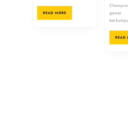
Terbaik
Champi
READ
gamer
READ MORE
MORE
berkumpu
READ