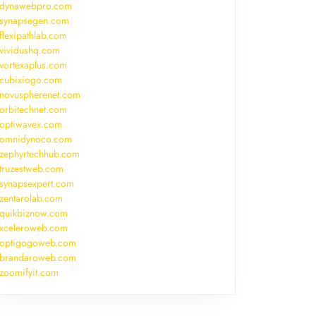
dynawebpro.com
synapsegen.com
flexipathlab.com
vividushq.com
vortexaplus.com
cubixiogo.com
novuspherenet.com
orbitechnet.com
optiwavex.com
omnidynoco.com
zephyrtechhub.com
truzestweb.com
synapsexpert.com
zentarolab.com
quikbiznow.com
xceleroweb.com
optigogoweb.com
brandaroweb.com
zoomifyit.com