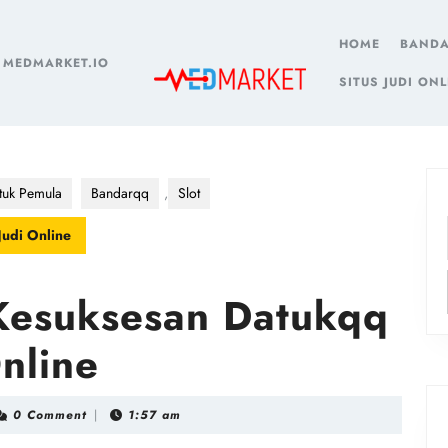
HOME
BAND
MEDMARKET.IO
SITUS JUDI ONL
tuk Pemula
Bandarqq
,
Slot
Judi Online
 Kesuksesan Datukqq
Online
n@medmarket.io
0 Comment
|
1:57 am