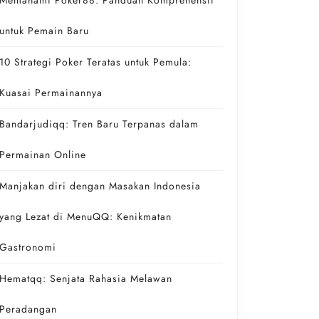
Memahami Poker88: Panduan Komprehensif
untuk Pemain Baru
10 Strategi Poker Teratas untuk Pemula:
Kuasai Permainannya
Bandarjudiqq: Tren Baru Terpanas dalam
Permainan Online
Manjakan diri dengan Masakan Indonesia
yang Lezat di MenuQQ: Kenikmatan
Gastronomi
Hematqq: Senjata Rahasia Melawan
Peradangan