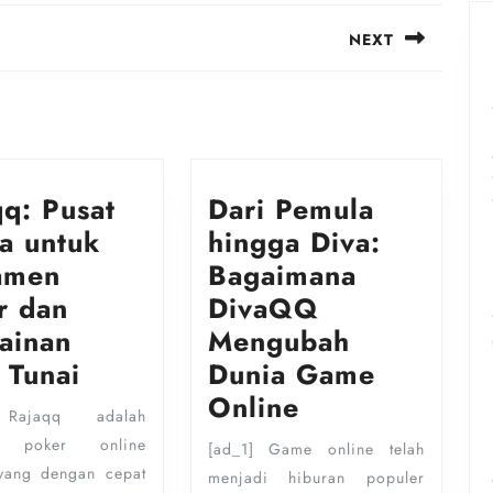
NEXT
Next
post:
qq: Pusat
Dari Pemula
a untuk
hingga Diva:
amen
Bagaimana
r dan
DivaQQ
ainan
Mengubah
Rajaqq:
 Tunai
Dunia Game
Pusat
Dari
Online
 Rajaqq adalah
Utama
Pemula
rm poker online
[ad_1] Game online telah
untuk
hingga
yang dengan cepat
menjadi hiburan populer