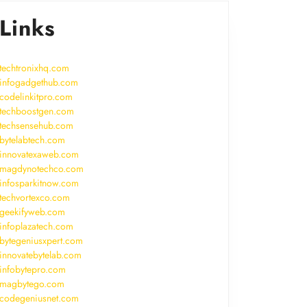
Links
techtronixhq.com
infogadgethub.com
codelinkitpro.com
techboostgen.com
techsensehub.com
bytelabtech.com
innovatexaweb.com
magdynotechco.com
infosparkitnow.com
techvortexco.com
geekifyweb.com
infoplazatech.com
bytegeniusxpert.com
innovatebytelab.com
infobytepro.com
magbytego.com
codegeniusnet.com