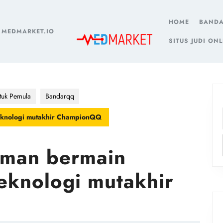
HOME
BAND
MEDMARKET.IO
SITUS JUDI ONL
tuk Pemula
Bandarqq
eknologi mutakhir ChampionQQ
aman bermain
eknologi mutakhir