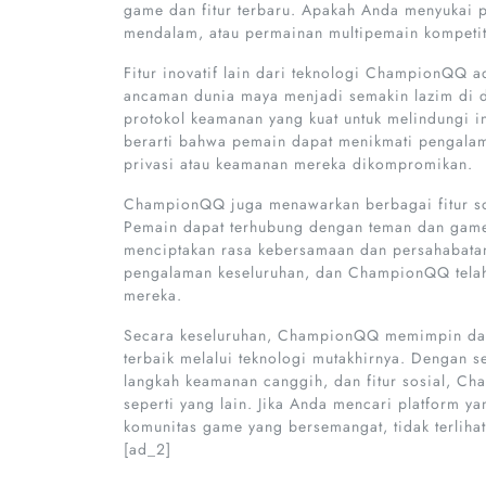
game dan fitur terbaru. Apakah Anda menyukai 
mendalam, atau permainan multipemain kompetit
Fitur inovatif lain dari teknologi ChampionQQ 
ancaman dunia maya menjadi semakin lazim di 
protokol keamanan yang kuat untuk melindungi i
berarti bahwa pemain dapat menikmati pengalam
privasi atau keamanan mereka dikompromikan.
ChampionQQ juga menawarkan berbagai fitur s
Pemain dapat terhubung dengan teman dan gamer 
menciptakan rasa kebersamaan dan persahabatan
pengalaman keseluruhan, dan ChampionQQ telah
mereka.
Secara keseluruhan, ChampionQQ memimpin da
terbaik melalui teknologi mutakhirnya. Dengan se
langkah keamanan canggih, dan fitur sosial, 
seperti yang lain. Jika Anda mencari platform 
komunitas game yang bersemangat, tidak terlih
[ad_2]