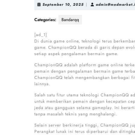
September
September 10, 2025
|
admin@medmarket.
10,
2025
Categories:
Bandarqq
[ad_1]
Di dunia game online, teknologi terus berkem
game. ChampionQQ berada di garis depan evolus
setiap aspek pengalaman bermain game.
ChampionQQ adalah platform game online terk
pemain dengan pengalaman bermain game terbai
ChampionQQ telah mengembangkan berbagai fit
lainnya.
Salah satu fitur utama teknologi ChampionQQ ad
untuk memberikan pemain dengan kecepatan cep
jeda atau gangguan selama gameplay. Ini berar
tanpa masalah teknis yang menghalangi.
Selain server berkinerja tinggi, ChampionQQ j
Perangkat lunak ini terus diperbarui dan diting