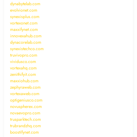
dynabytelab.com
evolvionet.com
synexisplus.com
vortexonet.com
maxxifynet.com
innovexahub.com
dynacorelab.com
synexistechco.com
truvivopro.com
vividusco.com
vortexahq.com
zenithifyit.com
maxxiohub.com
zephyraweb.com
vortexaweb.com
optigeniusco.com
novuspherex.com
novaevopro.com
trusparktech.com
trubrandzhq.com
boostifynet.com