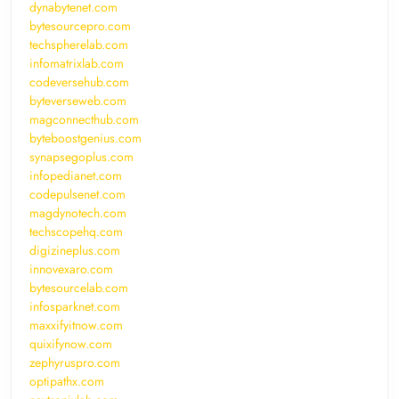
dynabytenet.com
bytesourcepro.com
techspherelab.com
infomatrixlab.com
codeversehub.com
byteverseweb.com
magconnecthub.com
byteboostgenius.com
synapsegoplus.com
infopedianet.com
codepulsenet.com
magdynotech.com
techscopehq.com
digizineplus.com
innovexaro.com
bytesourcelab.com
infosparknet.com
maxxifyitnow.com
quixifynow.com
zephyruspro.com
optipathx.com