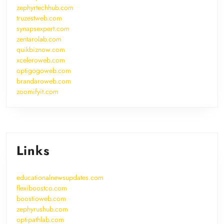
zephyrtechhub.com
truzestweb.com
synapsexpert.com
zentarolab.com
quikbiznow.com
xceleroweb.com
optigogoweb.com
brandaroweb.com
zoomifyit.com
Links
educationalnewsupdates.com
flexiboostco.com
boostioweb.com
zephyrushub.com
optipathlab.com