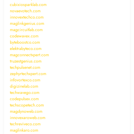
cubixiosparklab.com
novaevotech.com
innovextechco.com
maglinkgenius.com
magcircuitlab.com
codewavex.com
byteboostco.com
elektrabyteco.com
magconnectxpert.com
truzestgenius.com
techpulsenet.com
zephyrtechxpert.com
infovortexco.com
digizinelab.com
techwavego.com
codepulsex.com
techscopetech.com
magdynoweb.com
innovexaroweb.com
techreviveco.com
maglinkaro.com