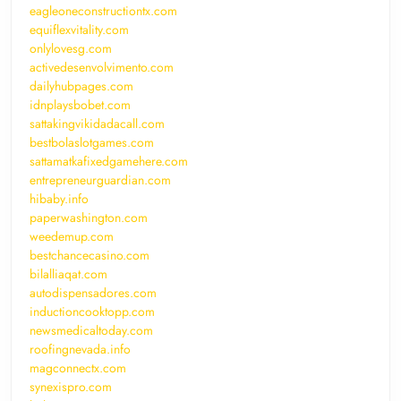
eagleoneconstructiontx.com
equiflexvitality.com
onlylovesg.com
activedesenvolvimento.com
dailyhubpages.com
idnplaysbobet.com
sattakingvikidadacall.com
bestbolaslotgames.com
sattamatkafixedgamehere.com
entrepreneurguardian.com
hibaby.info
paperwashington.com
weedemup.com
bestchancecasino.com
bilalliaqat.com
autodispensadores.com
inductioncooktopp.com
newsmedicaltoday.com
roofingnevada.info
magconnectx.com
synexispro.com