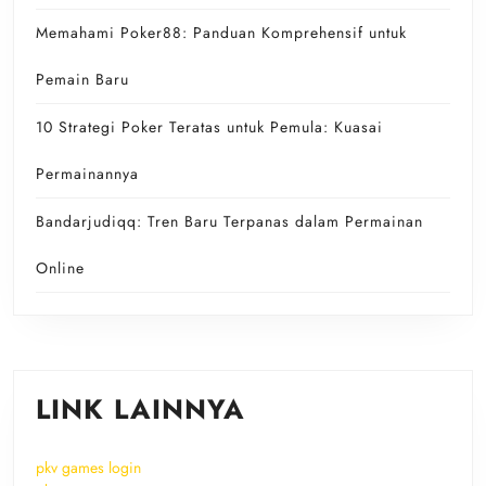
Memahami Poker88: Panduan Komprehensif untuk
Pemain Baru
10 Strategi Poker Teratas untuk Pemula: Kuasai
Permainannya
Bandarjudiqq: Tren Baru Terpanas dalam Permainan
Online
LINK LAINNYA
pkv games login