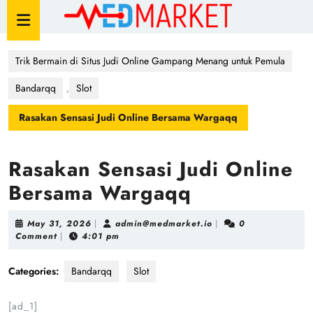
Skip
Open
to
Button
content
Skip
Trik Bermain di Situs Judi Online Gampang Menang untuk Pemula
to
content
Bandarqq
,
Slot
Rasakan Sensasi Judi Online Bersama Wargaqq
Rasakan Sensasi Judi Online
Bersama Wargaqq
May
admin@medmarket.io
May 31, 2026
|
admin@medmarket.io
|
0
31,
Comment
|
4:01 pm
2026
Categories:
Bandarqq
Slot
[ad_1]