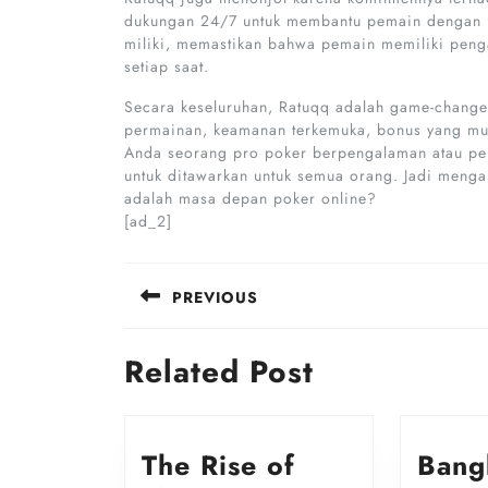
dukungan 24/7 untuk membantu pemain dengan m
miliki, memastikan bahwa pemain memiliki pen
setiap saat.
Secara keseluruhan, Ratuqq adalah game-changer
permainan, keamanan terkemuka, bonus yang mur
Anda seorang pro poker berpengalaman atau pe
untuk ditawarkan untuk semua orang. Jadi meng
adalah masa depan poker online?
[ad_2]
Post
PREVIOUS
navigation
Previous
Related Post
post:
The Rise of
Bang