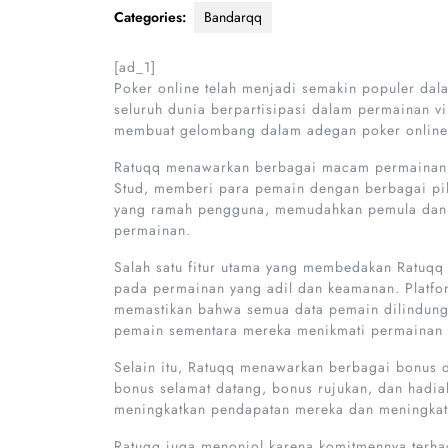
2025
Categories:
Bandarqq
[ad_1]
Poker online telah menjadi semakin populer dal
seluruh dunia berpartisipasi dalam permainan vi
membuat gelombang dalam adegan poker online a
Ratuqq menawarkan berbagai macam permainan 
Stud, memberi para pemain dengan berbagai pilih
yang ramah pengguna, memudahkan pemula dan 
permainan.
Salah satu fitur utama yang membedakan Ratuqq 
pada permainan yang adil dan keamanan. Platfor
memastikan bahwa semua data pemain dilindung
pemain sementara mereka menikmati permainan p
Selain itu, Ratuqq menawarkan berbagai bonus 
bonus selamat datang, bonus rujukan, dan hadia
meningkatkan pendapatan mereka dan meningkat
Ratuqq juga menonjol karena komitmennya terha