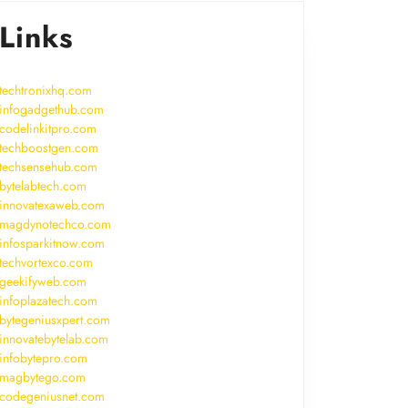
Links
techtronixhq.com
infogadgethub.com
codelinkitpro.com
techboostgen.com
techsensehub.com
bytelabtech.com
innovatexaweb.com
magdynotechco.com
infosparkitnow.com
techvortexco.com
geekifyweb.com
infoplazatech.com
bytegeniusxpert.com
innovatebytelab.com
infobytepro.com
magbytego.com
codegeniusnet.com