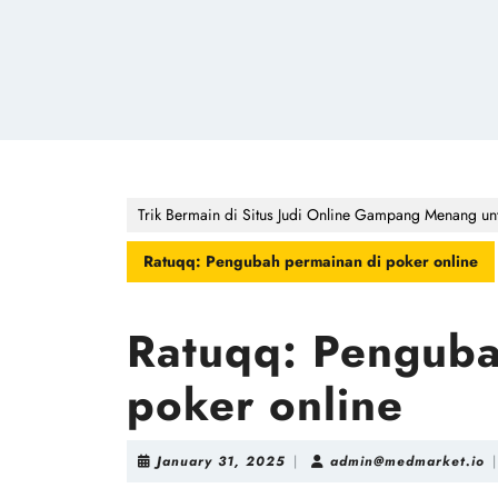
Skip
to
content
Skip
to
content
Trik Bermain di Situs Judi Online Gampang Menang un
Ratuqq: Pengubah permainan di poker online
Ratuqq: Penguba
poker online
January
a
January 31, 2025
|
admin@medmarket.io
|
31,