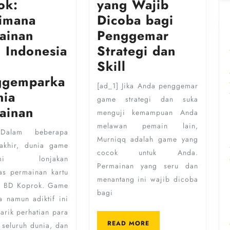
ok:
yang Wajib
imana
Dicoba bagi
ainan
Penggemar
u Indonesia
Strategi dan
Murniqq:
Skill
Game
gemparka
[ad_1] Jika Anda penggemar
yang
nia
game strategi dan suka
Bangkitnya
Wajib
ainan
menguji kemampuan Anda
BD
Dicoba
melawan pemain lain,
 Dalam beberapa
Koprok:
bagi
Murniqq adalah game yang
rakhir, dunia game
cocok untuk Anda.
Bagaimana
Penggemar
lami lonjakan
Permainan yang seru dan
Permainan
Strategi
tas permainan kartu
menantang ini wajib dicoba
Kartu
dan
a BD Koprok. Game
bagi
a namun adiktif ini
Indonesia
Skill
arik perhatian para
Ini
READ
READ MORE
 seluruh dunia, dan