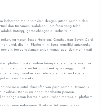
am beberapa tahun terakhir, dengan jutaan pemain dari
rtual dan turnamen. Salah satu platform yang telah
dalah Ratuqq, game-changer di industri ini.
poker, termasuk Texas Hold’em, Omaha, dan Seven Card
an untuk dipilih. Platform ini juga memiliki antarmuka
pemain berpengalaman untuk menavigasi dan menikmati
dari platform poker online lainnya adalah penekanannya
m ini menggunakan teknologi enkripsi canggih untuk
i dan aman, memberikan ketenangan pikiran kepada
oker favorit mereka.
dan promosi untuk dimanfaatkan para pemain, termasuk
h loyalitas. Bonus ini dapat membantu pemain
kan pengalaman bermain keseluruhan mereka di platform.
dap layanan pelanggan. Platform ini menawarkan