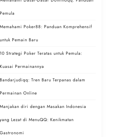
Memahami Dasar-Dasar Dominoqq: Panduan
Pemula
Memahami Poker88: Panduan Komprehensif
untuk Pemain Baru
10 Strategi Poker Teratas untuk Pemula:
Kuasai Permainannya
Bandarjudiqq: Tren Baru Terpanas dalam
Permainan Online
Manjakan diri dengan Masakan Indonesia
yang Lezat di MenuQQ: Kenikmatan
Gastronomi