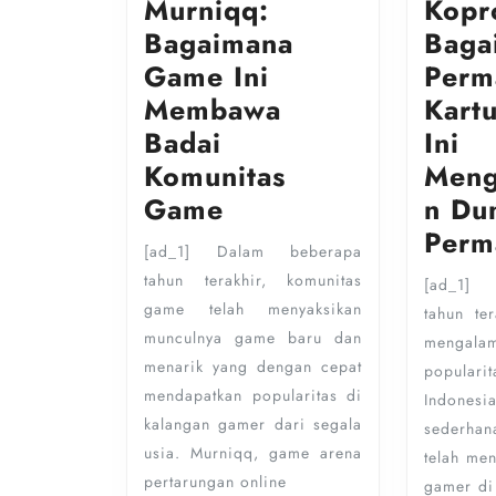
Murniqq:
Kopr
Bagaimana
Baga
Game Ini
Perm
Membawa
Kart
Badai
Ini
Komunitas
Meng
The
Game
n Du
Rise
Perm
[ad_1] Dalam beberapa
of
tahun terakhir, komunitas
[ad_1]
Murniqq:
game telah menyaksikan
tahun te
Bagaimana
munculnya game baru dan
menga
Game
menarik yang dengan cepat
populari
mendapatkan popularitas di
Ini
Indonesi
kalangan gamer dari segala
sederhan
Membawa
usia. Murniqq, game arena
telah men
Badai
pertarungan online
gamer di