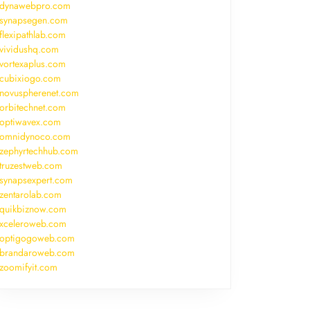
dynawebpro.com
synapsegen.com
flexipathlab.com
vividushq.com
vortexaplus.com
cubixiogo.com
novuspherenet.com
orbitechnet.com
optiwavex.com
omnidynoco.com
zephyrtechhub.com
truzestweb.com
synapsexpert.com
zentarolab.com
quikbiznow.com
xceleroweb.com
optigogoweb.com
brandaroweb.com
zoomifyit.com