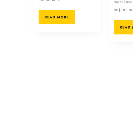
marakn
terjadi p
READ
READ MORE
MORE
READ