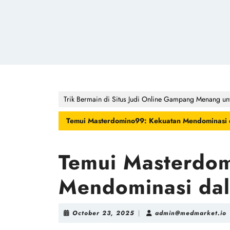
Skip
to
content
Skip
to
content
Trik Bermain di Situs Judi Online Gampang Menang un
Temui Masterdomino99: Kekuatan Mendominasi
Temui Masterdo
Mendominasi da
October
October 23, 2025
|
admin@medmarket.io
23,