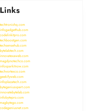
Links
techtronixhq.com
infogadgethub.com
codelinkitpro.com
techboostgen.com
techsensehub.com
bytelabtech.com
innovatexaweb.com
magdynotechco.com
infosparkitnow.com
techvortexco.com
geekifyweb.com
mino99:
infoplazatech.com
bytegeniusxpert.com
innovatebytelab.com
asi
infobytepro.com
magbytego.com
codegeniusnet.com