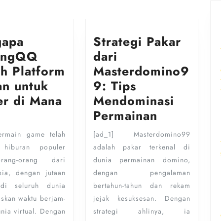
post:
apa
Strategi Pakar
engQQ
dari
ah Platform
Masterdomino9
an untuk
9: Tips
r di Mana
Mendominasi
Mengapa
Strategi
Permainan
GocengQQ
Pakar
ermain game telah
[ad_1] Masterdomino99
adalah
dari
 hiburan populer
adalah pakar terkenal di
Platform
Masterdo
rang-orang dari
dunia permainan domino,
ilihan
Tips
sia, dengan jutaan
dengan pengalaman
untuk
Mendomin
di seluruh dunia
bertahun-tahun dan rekam
skan waktu berjam-
jejak kesuksesan. Dengan
Gamer
Permainan
nia virtual. Dengan
strategi ahlinya, ia
i