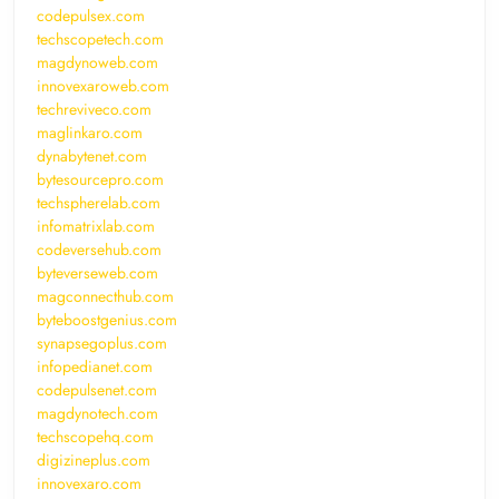
codepulsex.com
techscopetech.com
magdynoweb.com
innovexaroweb.com
techreviveco.com
maglinkaro.com
dynabytenet.com
bytesourcepro.com
techspherelab.com
infomatrixlab.com
codeversehub.com
byteverseweb.com
magconnecthub.com
byteboostgenius.com
synapsegoplus.com
infopedianet.com
codepulsenet.com
magdynotech.com
techscopehq.com
digizineplus.com
innovexaro.com