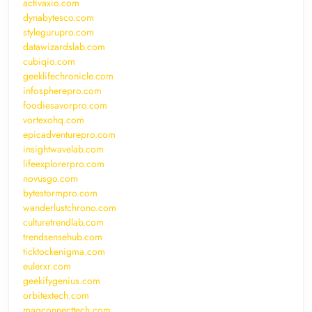
activaxio.com
dynabytesco.com
stylegurupro.com
datawizardslab.com
cubiqio.com
geeklifechronicle.com
infospherepro.com
foodiesavorpro.com
vortexohq.com
epicadventurepro.com
insightwavelab.com
lifeexplorerpro.com
novusgo.com
bytestormpro.com
wanderlustchrono.com
culturetrendlab.com
trendsensehub.com
ticktockenigma.com
eulerxr.com
geekifygenius.com
orbitextech.com
magconnecttech.com