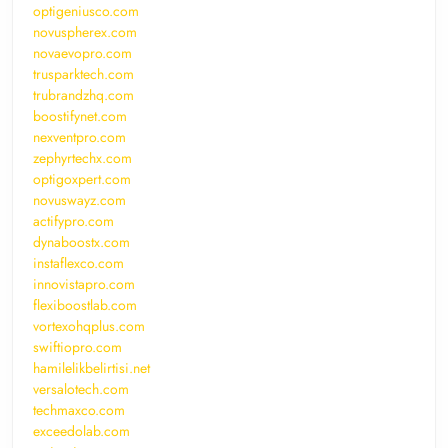
optigeniusco.com
novuspherex.com
novaevopro.com
trusparktech.com
trubrandzhq.com
boostifynet.com
nexventpro.com
zephyrtechx.com
optigoxpert.com
novuswayz.com
actifypro.com
dynaboostx.com
instaflexco.com
innovistapro.com
flexiboostlab.com
vortexohqplus.com
swiftiopro.com
hamilelikbelirtisi.net
versalotech.com
techmaxco.com
exceedolab.com