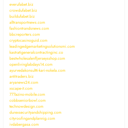
everufabet.biz
crowdufabet.biz
buildufabet.biz
alltransportnews.com
fashiontrandsnews.com
bbcreporters.com
cryptocasinoguid.com
leadingedgemarketingsolutionsmi.com
kastratigeneralcontractinginc.co
bestwholesalenfljerseysshop.com
openlivinglabdays14.com
ayurvedakonsultti-kari-nokela.com
antitraders.biz
aryanews24.com
xscape-it.com
777azino-mobile.com
cobbseniorbowl.com
technowdesign.com
durexsecurityandshipping.com
cityroofingandplannig.com
ivdabergasa.com