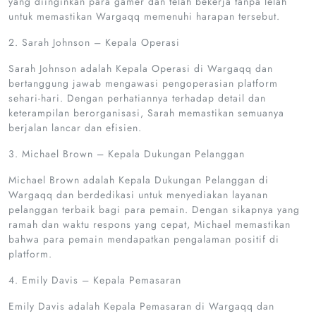
yang diinginkan para gamer dan telah bekerja tanpa lelah
untuk memastikan Wargaqq memenuhi harapan tersebut.
2. Sarah Johnson – Kepala Operasi
Sarah Johnson adalah Kepala Operasi di Wargaqq dan
bertanggung jawab mengawasi pengoperasian platform
sehari-hari. Dengan perhatiannya terhadap detail dan
keterampilan berorganisasi, Sarah memastikan semuanya
berjalan lancar dan efisien.
3. Michael Brown – Kepala Dukungan Pelanggan
Michael Brown adalah Kepala Dukungan Pelanggan di
Wargaqq dan berdedikasi untuk menyediakan layanan
pelanggan terbaik bagi para pemain. Dengan sikapnya yang
ramah dan waktu respons yang cepat, Michael memastikan
bahwa para pemain mendapatkan pengalaman positif di
platform.
4. Emily Davis – Kepala Pemasaran
Emily Davis adalah Kepala Pemasaran di Wargaqq dan