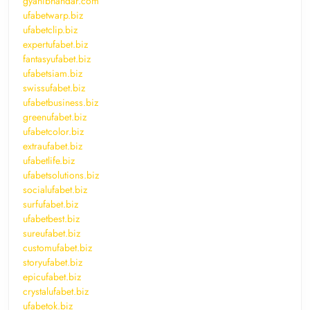
gyanibhandar.com
ufabetwarp.biz
ufabetclip.biz
expertufabet.biz
fantasyufabet.biz
ufabetsiam.biz
swissufabet.biz
ufabetbusiness.biz
greenufabet.biz
ufabetcolor.biz
extraufabet.biz
ufabetlife.biz
ufabetsolutions.biz
socialufabet.biz
surfufabet.biz
ufabetbest.biz
sureufabet.biz
customufabet.biz
storyufabet.biz
epicufabet.biz
crystalufabet.biz
ufabetok.biz