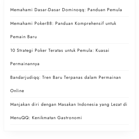
Memahami Dasar-Dasar Dominoqq: Panduan Pemula
Memahami Poker88: Panduan Komprehensif untuk
Pemain Baru
10 Strategi Poker Teratas untuk Pemula: Kuasai
Permainannya
Bandarjudiqq: Tren Baru Terpanas dalam Permainan
Online
Manjakan diri dengan Masakan Indonesia yang Lezat di
MenuQQ: Kenikmatan Gastronomi