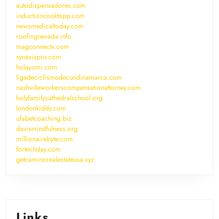
autodispensadores.com
inductioncooktopp.com
newsmedicaltoday.com
roofingnevada.info
magconnectx.com
synexispro.com
holayomi.com
ligadeciclismodecundinamarca.com
nashvilleworkerscompensationattorney.com
holyfamilycathedralschool.org
londonkiddy.com
ufabetcoaching.biz
davismindfulness.org
millionairebyte.com
fortechday.com
getcaminorealestateusa.xyz
Links