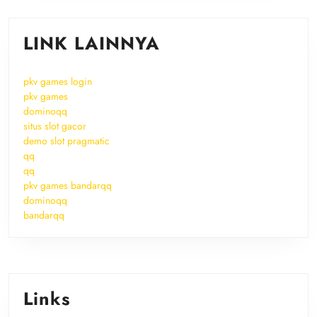
LINK LAINNYA
pkv games login
pkv games
dominoqq
situs slot gacor
demo slot pragmatic
qq
qq
pkv games bandarqq
dominoqq
bandarqq
Links