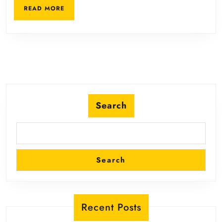
READ
Pengalama
READ MORE
MORE
Bermain
Game
Online
Search
Search
Recent Posts