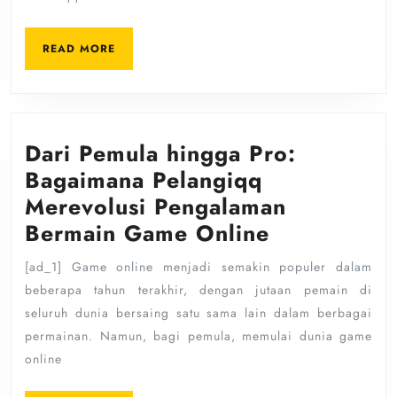
untuk
Kesehatan
READ
dan
READ MORE
MORE
Kebugaran
Dari Pemula hingga Pro:
Bagaimana Pelangiqq
Merevolusi Pengalaman
Dari
Bermain Game Online
Pemula
[ad_1] Game online menjadi semakin populer dalam
hingga
beberapa tahun terakhir, dengan jutaan pemain di
Pro:
seluruh dunia bersaing satu sama lain dalam berbagai
Bagaimana
permainan. Namun, bagi pemula, memulai dunia game
Pelangiqq
online
Merevolusi