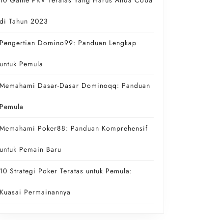
10 Game PKV Teratas Yang Harus Anda Coba
di Tahun 2023
Pengertian Domino99: Panduan Lengkap
untuk Pemula
Memahami Dasar-Dasar Dominoqq: Panduan
Pemula
Memahami Poker88: Panduan Komprehensif
untuk Pemain Baru
10 Strategi Poker Teratas untuk Pemula:
Kuasai Permainannya