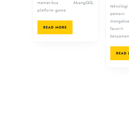
memeriksa AbangQQ,
teknolo
platform game
pemai
mengakse
READ
READ MORE
favori
MORE
kenyama
READ