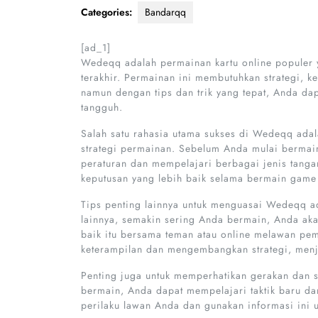
2024
Categories:
Bandarqq
[ad_1]
Wedeqq adalah permainan kartu online populer
terakhir. Permainan ini membutuhkan strategi, ke
namun dengan tips dan trik yang tepat, Anda d
tangguh.
Salah satu rahasia utama sukses di Wedeqq ada
strategi permainan. Sebelum Anda mulai bermai
peraturan dan mempelajari berbagai jenis tang
keputusan yang lebih baik selama bermain gam
Tips penting lainnya untuk menguasai Wedeqq ada
lainnya, semakin sering Anda bermain, Anda ak
baik itu bersama teman atau online melawan pe
keterampilan dan mengembangkan strategi, menj
Penting juga untuk memperhatikan gerakan dan 
bermain, Anda dapat mempelajari taktik baru da
perilaku lawan Anda dan gunakan informasi ini 