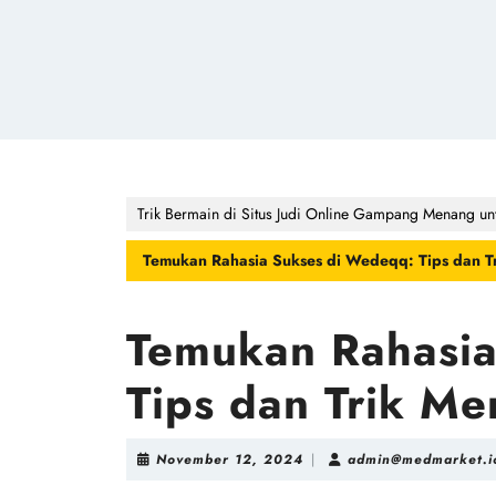
Skip
to
content
Skip
to
content
Trik Bermain di Situs Judi Online Gampang Menang un
Temukan Rahasia Sukses di Wedeqq: Tips dan T
Temukan Rahasia
Tips dan Trik M
November
November 12, 2024
|
admin@medmarket.i
12,