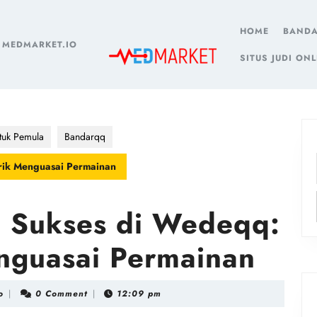
HOME
BAND
MEDMARKET.IO
SITUS JUDI ONL
tuk Pemula
Bandarqq
rik Menguasai Permainan
 Sukses di Wedeqq:
enguasai Permainan
admin@medmarket.io
o
|
0 Comment
|
12:09 pm