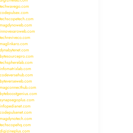
digizinelab.com
techwavego.com
codepulsex.com
techscopetech.com
magdynoweb.com
innovexaroweb.com
techreviveco.com
maglinkaro.com
dynabytenet.com
bytesourcepro.com
techspherelab.com
infomatrixlab.com
codeversehub.com
byteverseweb.com
magconnecthub.com
byteboostgenius.com
synapsegoplus.com
infopedianet.com
codepulsenet.com
magdynotech.com
techscopehq.com
digizineplus.com