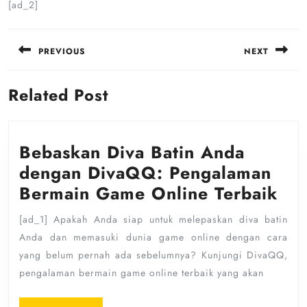
[ad_2]
Post
navigation
PREVIOUS
NEXT
Previous
Next
Related Post
post:
post:
Bebaskan Diva Batin Anda
dengan DivaQQ: Pengalaman
Be
Bermain Game Online Terbaik
Div
[ad_1] Apakah Anda siap untuk melepaskan diva batin
Bat
Anda dan memasuki dunia game online dengan cara
An
yang belum pernah ada sebelumnya? Kunjungi DivaQQ,
de
pengalaman bermain game online terbaik yang akan
Di