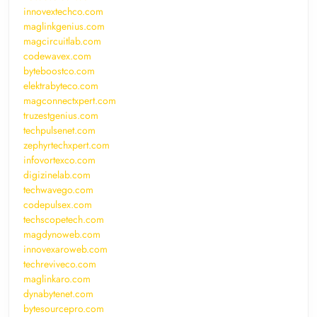
innovextechco.com
maglinkgenius.com
magcircuitlab.com
codewavex.com
byteboostco.com
elektrabyteco.com
magconnectxpert.com
truzestgenius.com
techpulsenet.com
zephyrtechxpert.com
infovortexco.com
digizinelab.com
techwavego.com
codepulsex.com
techscopetech.com
magdynoweb.com
innovexaroweb.com
techreviveco.com
maglinkaro.com
dynabytenet.com
bytesourcepro.com