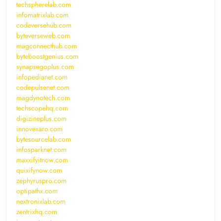
techspherelab.com
infomatrixlab.com
codeversehub.com
byteverseweb.com
magconnecthub.com
byteboostgenius.com
synapsegoplus.com
infopedianet.com
codepulsenet.com
magdynotech.com
techscopehq.com
digizineplus.com
innovexaro.com
bytesourcelab.com
infosparknet.com
maxxifyitnow.com
quixifynow.com
zephyruspro.com
optipathx.com
nextronixlab.com
zentrixhq.com