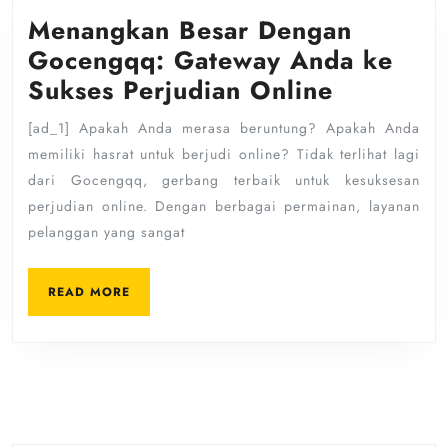
Menangkan Besar Dengan
Gocengqq: Gateway Anda ke
Menangk
Sukses Perjudian Online
Besar
[ad_1] Apakah Anda merasa beruntung? Apakah Anda
Dengan
memiliki hasrat untuk berjudi online? Tidak terlihat lagi
Gocengq
dari Gocengqq, gerbang terbaik untuk kesuksesan
Gateway
perjudian online. Dengan berbagai permainan, layanan
Anda
pelanggan yang sangat
ke
READ
Sukses
READ MORE
MORE
Perjudia
Online