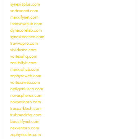
synexisplus.com
vortexonet.com
maxxifynet.com
innovexahub.com
dynacorelab.com
synexistechco.com
truvivopro.com
vividusco.com
vortexahq.com
zenithifyit.com
maxxiohub.com
zephyraweb.com
vortexaweb.com
optigeniusco.com
novuspherex.com
novaevopro.com
trusparktech.com
trubrandzhq.com
boostifynet.com
nexventpro.com
zephyrtechx.com