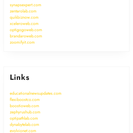
synapsexpert.com
zentarolab.com
quikbiznow.com
xceleroweb.com
optigogoweb.com
brandaroweb.com
zoomifyit.com
Links
educationalnewsupdates.com
flexiboostco.com
boostioweb.com
zephyrushub.com
optipathlab.com
dynabytelab.com
evolvionet.com