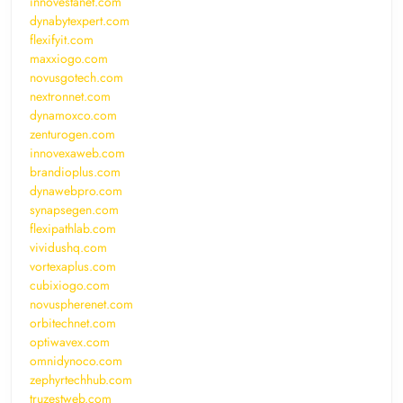
innovestanet.com
dynabytexpert.com
flexifyit.com
maxxiogo.com
novusgotech.com
nextronnet.com
dynamoxco.com
zenturogen.com
innovexaweb.com
brandioplus.com
dynawebpro.com
synapsegen.com
flexipathlab.com
vividushq.com
vortexaplus.com
cubixiogo.com
novuspherenet.com
orbitechnet.com
optiwavex.com
omnidynoco.com
zephyrtechhub.com
truzestweb.com