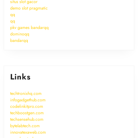
situs slot gacor
demo slot pragmatic
qq
qq
pkv games bandarqq
dominoqq
bandarqq
Links
techtronixhq.com
infogadgethub.com
codelinkitpro.com
techboostgen.com
techsensehub.com
bytelabtech.com
innovatexaweb.com