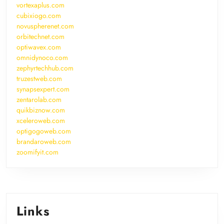
vortexaplus.com
cubixiogo.com
novuspherenet.com
orbitechnet.com
optiwavex.com
omnidynoco.com
zephyrtechhub.com
truzestweb.com
synapsexpert.com
zentarolab.com
quikbiznow.com
xceleroweb.com
optigogoweb.com
brandaroweb.com
zoomifyit.com
Links