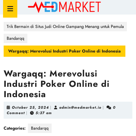
Skip
Open
to
Button
content
Skip
Trik Bermain di Situs Judi Online Gampang Menang untuk Pemula
to
content
Bandarqq
Wargaqq: Merevolusi Industri Poker Online di Indonesia
Wargaqq: Merevolusi
Industri Poker Online di
Indonesia
October
admin@medmarke
October 25, 2024
|
admin@medmarket.io
|
0
25,
Comment
|
5:37 am
2024
Categories:
Bandarqq