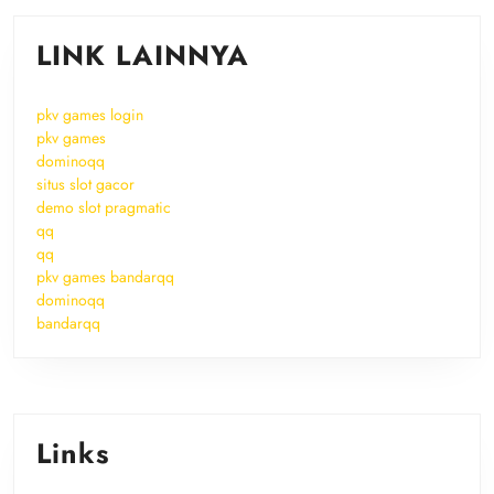
LINK LAINNYA
pkv games login
pkv games
dominoqq
situs slot gacor
demo slot pragmatic
qq
qq
pkv games bandarqq
dominoqq
bandarqq
Links