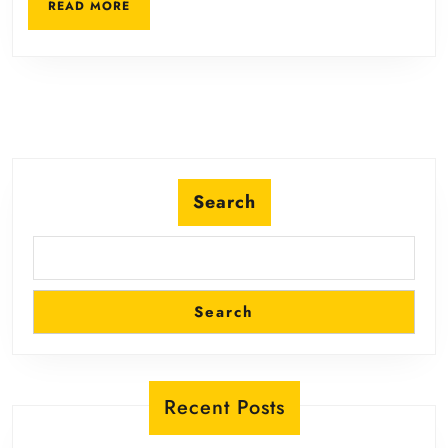
online
READ
READ MORE
MORE
Search
Search
Recent Posts