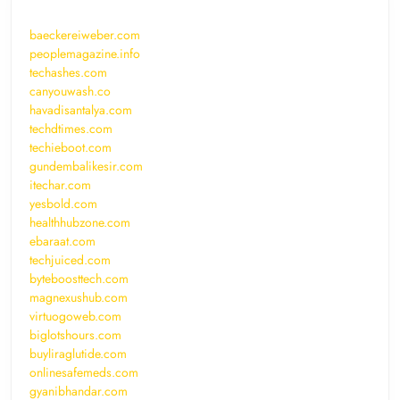
baeckereiweber.com
peoplemagazine.info
techashes.com
canyouwash.co
havadisantalya.com
techdtimes.com
techieboot.com
gundembalikesir.com
itechar.com
yesbold.com
healthhubzone.com
ebaraat.com
techjuiced.com
byteboosttech.com
magnexushub.com
virtuogoweb.com
biglotshours.com
buyliraglutide.com
onlinesafemeds.com
gyanibhandar.com