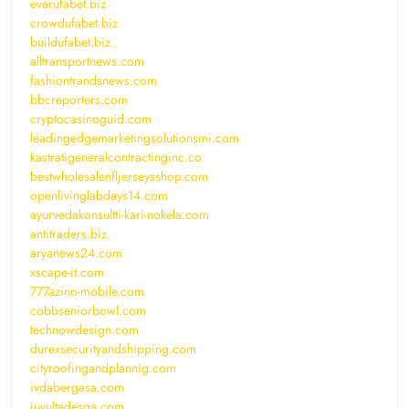
everufabet.biz
crowdufabet.biz
buildufabet.biz
alltransportnews.com
fashiontrandsnews.com
bbcreporters.com
cryptocasinoguid.com
leadingedgemarketingsolutionsmi.com
kastratigeneralcontractinginc.co
bestwholesalenfljerseysshop.com
openlivinglabdays14.com
ayurvedakonsultti-kari-nokela.com
antitraders.biz
aryanews24.com
xscape-it.com
777azino-mobile.com
cobbseniorbowl.com
technowdesign.com
durexsecurityandshipping.com
cityroofingandplannig.com
ivdabergasa.com
juyultadesga.com