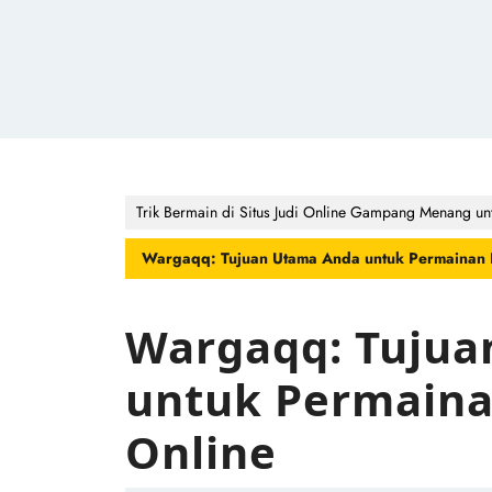
Skip
to
content
Skip
to
content
Trik Bermain di Situs Judi Online Gampang Menang un
Wargaqq: Tujuan Utama Anda untuk Permainan 
Wargaqq: Tujua
untuk Permaina
Online