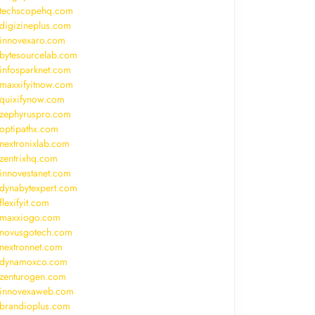
techscopehq.com
digizineplus.com
innovexaro.com
bytesourcelab.com
infosparknet.com
maxxifyitnow.com
quixifynow.com
zephyruspro.com
optipathx.com
nextronixlab.com
zentrixhq.com
innovestanet.com
dynabytexpert.com
flexifyit.com
maxxiogo.com
novusgotech.com
nextronnet.com
dynamoxco.com
zenturogen.com
innovexaweb.com
brandioplus.com