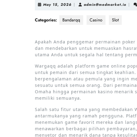
May
admi
May 15, 2026
|
admin@medmarket.io
|
15,
2026
Categories:
Bandarqq
Casino
Slot
Apakah Anda penggemar permainan poker d
dan mendebarkan untuk memuaskan hasrat
utama Anda untuk segala hal tentang perm
Wargaqq adalah platform game online po
untuk pemain dari semua tingkat keahlian.
berpengalaman atau pemula yang ingin me
sesuatu untuk semua orang. Dari permainan
Omaha hingga permainan kasino menarik sep
memiliki semuanya.
Salah satu fitur utama yang membedakan W
antarmukanya yang ramah pengguna. Plat
menemukan game favorit mereka dan langs
menawarkan berbagai pilihan pembayaran
menyetor dan menarik dana tanpa kesulita