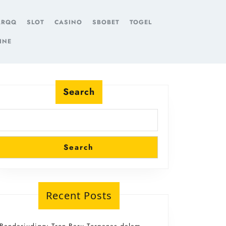
ARQQ
SLOT
CASINO
SBOBET
TOGEL
INE
Search
Search
Recent Posts