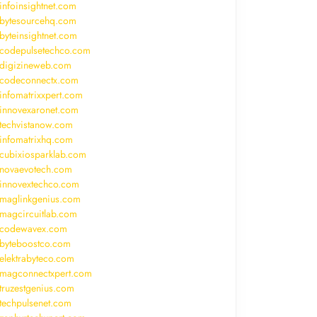
infoinsightnet.com
bytesourcehq.com
byteinsightnet.com
codepulsetechco.com
digizineweb.com
codeconnectx.com
infomatrixxpert.com
innovexaronet.com
techvistanow.com
infomatrixhq.com
cubixiosparklab.com
novaevotech.com
innovextechco.com
maglinkgenius.com
magcircuitlab.com
codewavex.com
byteboostco.com
elektrabyteco.com
magconnectxpert.com
truzestgenius.com
techpulsenet.com