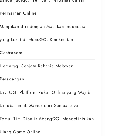
Bandarjudiqq: Tren Baru Terpanas dalam
Permainan Online
Manjakan diri dengan Masakan Indonesia
yang Lezat di MenuQQ: Kenikmatan
Gastronomi
Hematqq: Senjata Rahasia Melawan
Peradangan
DivaQQ: Platform Poker Online yang Wajib
Dicoba untuk Gamer dari Semua Level
Temui Tim Dibalik AbangQQ: Mendefinisikan
Ulang Game Online