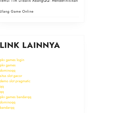
Temui Tim Dibalik AbangQQ: Mendefinisikan
Ulang Game Online
LINK LAINNYA
pkv games login
pkv games
dominoqq
situs slot gacor
demo slot pragmatic
qq
qq
pkv games bandarqq
dominoqq
bandarqq