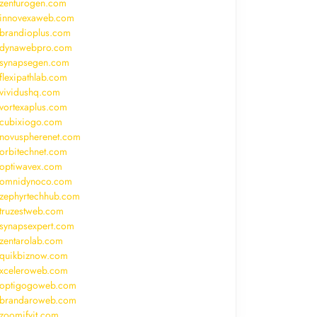
zenturogen.com
innovexaweb.com
brandioplus.com
dynawebpro.com
synapsegen.com
flexipathlab.com
vividushq.com
vortexaplus.com
cubixiogo.com
novuspherenet.com
orbitechnet.com
optiwavex.com
omnidynoco.com
zephyrtechhub.com
truzestweb.com
synapsexpert.com
zentarolab.com
quikbiznow.com
xceleroweb.com
optigogoweb.com
brandaroweb.com
zoomifyit.com