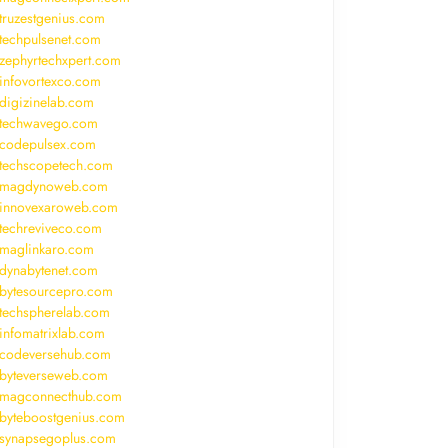
truzestgenius.com
techpulsenet.com
zephyrtechxpert.com
infovortexco.com
digizinelab.com
techwavego.com
codepulsex.com
techscopetech.com
magdynoweb.com
innovexaroweb.com
techreviveco.com
maglinkaro.com
dynabytenet.com
bytesourcepro.com
techspherelab.com
infomatrixlab.com
codeversehub.com
byteverseweb.com
magconnecthub.com
byteboostgenius.com
synapsegoplus.com