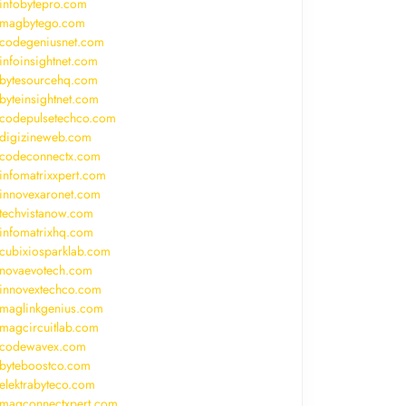
infobytepro.com
magbytego.com
codegeniusnet.com
infoinsightnet.com
bytesourcehq.com
byteinsightnet.com
codepulsetechco.com
digizineweb.com
codeconnectx.com
infomatrixxpert.com
innovexaronet.com
techvistanow.com
infomatrixhq.com
cubixiosparklab.com
novaevotech.com
innovextechco.com
maglinkgenius.com
magcircuitlab.com
codewavex.com
byteboostco.com
elektrabyteco.com
magconnectxpert.com