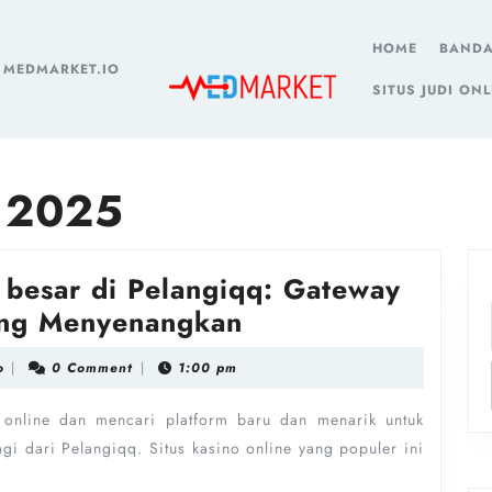
HOME
BAND
MEDMARKET.IO
SITUS JUDI ONL
, 2025
 besar di Pelangiqq: Gateway
Bersiaplah
ang Menyenangkan
untuk
admin@medmarket.io
o
|
0 Comment
|
1:00 pm
menang
besar
online dan mencari platform baru dan menarik untuk
di
gi dari Pelangiqq. Situs kasino online yang populer ini
Pelangiqq: