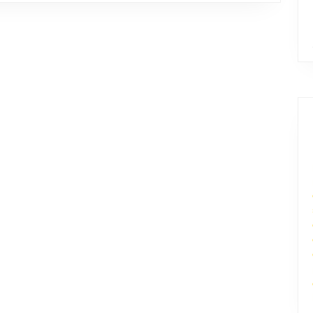
online