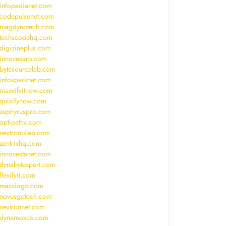
infopedianet.com
codepulsenet.com
magdynotech.com
techscopehq.com
digizineplus.com
innovexaro.com
bytesourcelab.com
infosparknet.com
maxxifyitnow.com
quixifynow.com
zephyruspro.com
optipathx.com
nextronixlab.com
zentrixhq.com
innovestanet.com
dynabytexpert.com
flexifyit.com
maxxiogo.com
novusgotech.com
nextronnet.com
dynamoxco.com