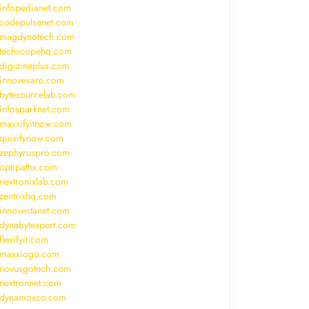
infopedianet.com
codepulsenet.com
magdynotech.com
techscopehq.com
digizineplus.com
innovexaro.com
bytesourcelab.com
infosparknet.com
maxxifyitnow.com
quixifynow.com
zephyruspro.com
optipathx.com
nextronixlab.com
zentrixhq.com
innovestanet.com
dynabytexpert.com
flexifyit.com
maxxiogo.com
novusgotech.com
nextronnet.com
dynamoxco.com