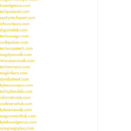
truzestgenius.com
techpulsenet.com
zephyrtechxpert.com
infovortexco.com
digizinelab.com
techwavego.com
codepulsex.com
techscopetech.com
magdynoweb.com
innovexaroweb.com
techreviveco.com
maglinkaro.com
dynabytenet.com
bytesourcepro.com
techspherelab.com
infomatrixlab.com
codeversehub.com
byteverseweb.com
magconnecthub.com
byteboostgenius.com
synapsegoplus.com