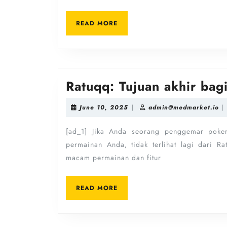
Rajaqq:
READ
Panduan
READ MORE
MORE
Pemula
Ratuqq: Tujuan akhir ba
June
ad
June 10, 2025
|
admin@medmarket.io
|
10,
2025
[ad_1] Jika Anda seorang penggemar poker
permainan Anda, tidak terlihat lagi dari R
macam permainan dan fitur
READ
READ MORE
MORE