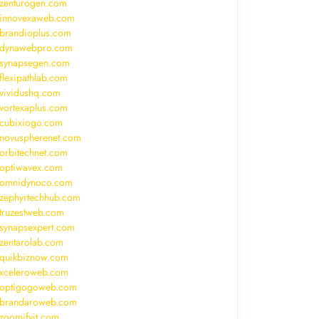
zenturogen.com
innovexaweb.com
brandioplus.com
dynawebpro.com
synapsegen.com
flexipathlab.com
vividushq.com
vortexaplus.com
cubixiogo.com
novuspherenet.com
orbitechnet.com
optiwavex.com
omnidynoco.com
zephyrtechhub.com
truzestweb.com
synapsexpert.com
zentarolab.com
quikbiznow.com
xceleroweb.com
optigogoweb.com
brandaroweb.com
zoomifyit.com