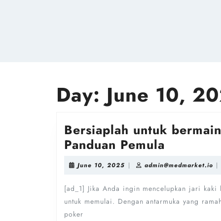
Skip
to
content
Skip
to
content
Day:
June 10, 2
Bersiaplah untuk bermai
Bersiapl
Panduan Pemula
untuk
June
ad
June 10, 2025
|
admin@medmarket.io
|
bermain
10,
2025
dan
[ad_1] Jika Anda ingin mencelupkan jari kaki
menang
untuk memulai. Dengan antarmuka yang ramah
poker
di