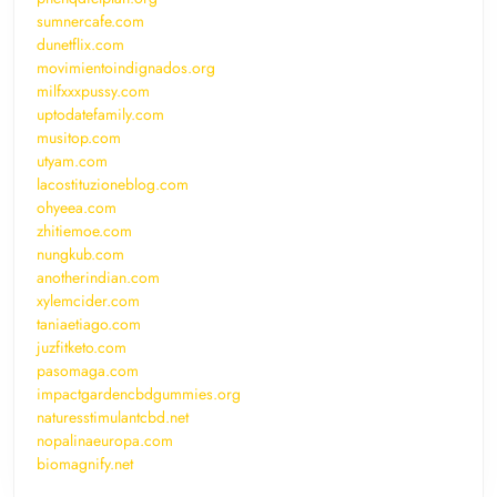
sumnercafe.com
dunetflix.com
movimientoindignados.org
milfxxxpussy.com
uptodatefamily.com
musitop.com
utyam.com
lacostituzioneblog.com
ohyeea.com
zhitiemoe.com
nungkub.com
anotherindian.com
xylemcider.com
taniaetiago.com
juzfitketo.com
pasomaga.com
impactgardencbdgummies.org
naturesstimulantcbd.net
nopalinaeuropa.com
biomagnify.net