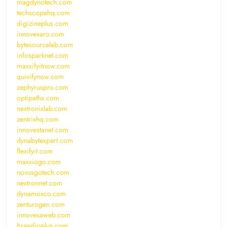
magdynotech.com
techscopehq.com
digizineplus.com
innovexaro.com
bytesourcelab.com
infosparknet.com
maxxifyitnow.com
quixifynow.com
zephyruspro.com
optipathx.com
nextronixlab.com
zentrixhq.com
innovestanet.com
dynabytexpert.com
flexifyit.com
maxxiogo.com
novusgotech.com
nextronnet.com
dynamoxco.com
zenturogen.com
innovexaweb.com
brandioplus.com