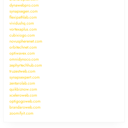
dynawebpro.com
synapsegen.com
flexipathlab.com
vividushq.com
vortexaplus.com
cubixiogo.com
novuspherenet.com
orbitechnet.com
optiwavex.com
omnidynoco.com
zephyrtechhub.com
truzestweb.com
synapsexpert.com
zentarolab.com
quikbiznow.com
xceleroweb.com
optigogoweb.com
brandaroweb.com
zoomifyit.com