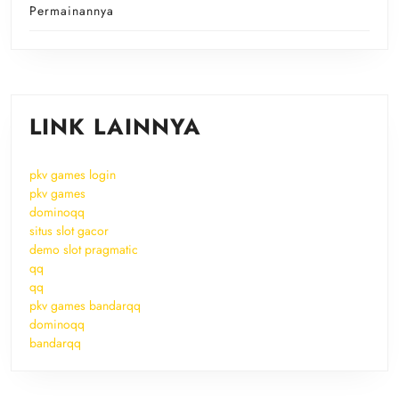
Permainannya
LINK LAINNYA
pkv games login
pkv games
dominoqq
situs slot gacor
demo slot pragmatic
qq
qq
pkv games bandarqq
dominoqq
bandarqq