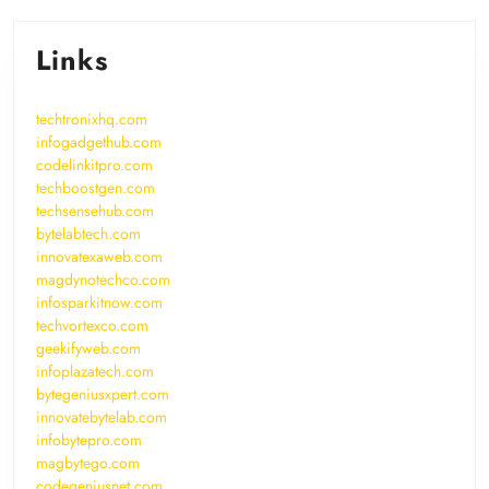
Links
techtronixhq.com
infogadgethub.com
codelinkitpro.com
techboostgen.com
techsensehub.com
bytelabtech.com
innovatexaweb.com
magdynotechco.com
infosparkitnow.com
techvortexco.com
geekifyweb.com
infoplazatech.com
bytegeniusxpert.com
innovatebytelab.com
infobytepro.com
magbytego.com
codegeniusnet.com