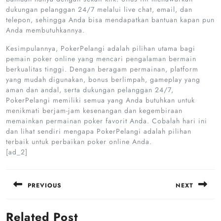
dukungan pelanggan 24/7 melalui live chat, email, dan
telepon, sehingga Anda bisa mendapatkan bantuan kapan pun
Anda membutuhkannya.
Kesimpulannya, PokerPelangi adalah pilihan utama bagi
pemain poker online yang mencari pengalaman bermain
berkualitas tinggi. Dengan beragam permainan, platform
yang mudah digunakan, bonus berlimpah, gameplay yang
aman dan andal, serta dukungan pelanggan 24/7,
PokerPelangi memiliki semua yang Anda butuhkan untuk
menikmati berjam-jam kesenangan dan kegembiraan
memainkan permainan poker favorit Anda. Cobalah hari ini
dan lihat sendiri mengapa PokerPelangi adalah pilihan
terbaik untuk perbaikan poker online Anda.
[ad_2]
Post
navigation
PREVIOUS
NEXT
Previous
Next
Related Post