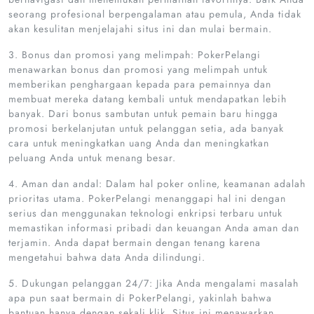
seorang profesional berpengalaman atau pemula, Anda tidak
akan kesulitan menjelajahi situs ini dan mulai bermain.
3. Bonus dan promosi yang melimpah: PokerPelangi
menawarkan bonus dan promosi yang melimpah untuk
memberikan penghargaan kepada para pemainnya dan
membuat mereka datang kembali untuk mendapatkan lebih
banyak. Dari bonus sambutan untuk pemain baru hingga
promosi berkelanjutan untuk pelanggan setia, ada banyak
cara untuk meningkatkan uang Anda dan meningkatkan
peluang Anda untuk menang besar.
4. Aman dan andal: Dalam hal poker online, keamanan adalah
prioritas utama. PokerPelangi menanggapi hal ini dengan
serius dan menggunakan teknologi enkripsi terbaru untuk
memastikan informasi pribadi dan keuangan Anda aman dan
terjamin. Anda dapat bermain dengan tenang karena
mengetahui bahwa data Anda dilindungi.
5. Dukungan pelanggan 24/7: Jika Anda mengalami masalah
apa pun saat bermain di PokerPelangi, yakinlah bahwa
bantuan hanya dengan sekali klik. Situs ini menawarkan