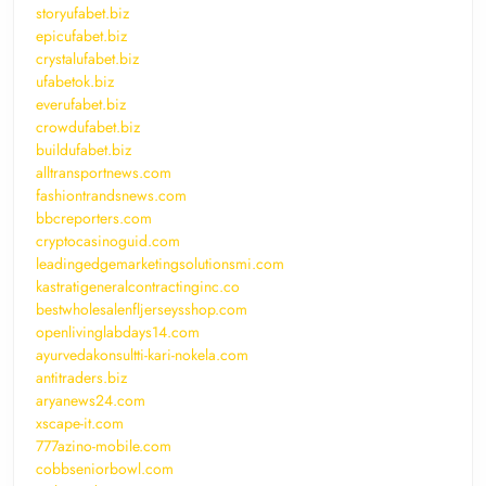
storyufabet.biz
epicufabet.biz
crystalufabet.biz
ufabetok.biz
everufabet.biz
crowdufabet.biz
buildufabet.biz
alltransportnews.com
fashiontrandsnews.com
bbcreporters.com
cryptocasinoguid.com
leadingedgemarketingsolutionsmi.com
kastratigeneralcontractinginc.co
bestwholesalenfljerseysshop.com
openlivinglabdays14.com
ayurvedakonsultti-kari-nokela.com
antitraders.biz
aryanews24.com
xscape-it.com
777azino-mobile.com
cobbseniorbowl.com