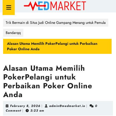
Skip
Open
to
Button
content
Skip
Trik Bermain di Situs Judi Online Gampang Menang untuk Pemula
to
content
Bandarqq
Alasan Utama Memilih PokerPelangi untuk Perbaikan
Poker Online Anda
Alasan Utama Memilih
PokerPelangi untuk
Perbaikan Poker Online
Anda
February
admin@medmarket
February 8, 2026
|
admin@medmarket.io
|
0
8,
Comment
|
3:23 am
2026