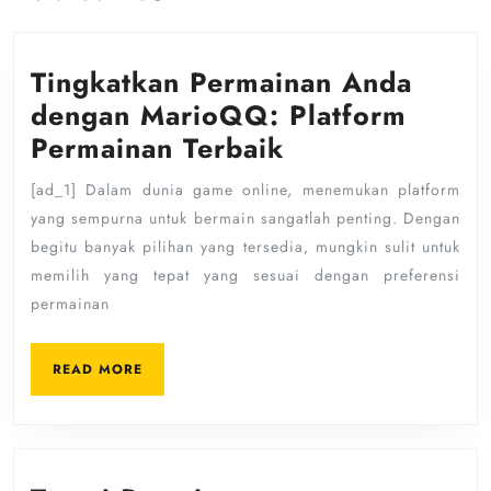
post:
post:
Tingkatkan Permainan Anda
dengan MarioQQ: Platform
Tingkatkan
Permainan Terbaik
Permainan
[ad_1] Dalam dunia game online, menemukan platform
Anda
yang sempurna untuk bermain sangatlah penting. Dengan
dengan
begitu banyak pilihan yang tersedia, mungkin sulit untuk
MarioQQ:
memilih yang tepat yang sesuai dengan preferensi
Platform
permainan
Permainan
READ
Terbaik
READ MORE
MORE