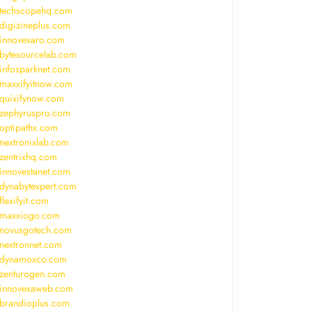
techscopehq.com
digizineplus.com
innovexaro.com
bytesourcelab.com
infosparknet.com
maxxifyitnow.com
quixifynow.com
zephyruspro.com
optipathx.com
nextronixlab.com
zentrixhq.com
innovestanet.com
dynabytexpert.com
flexifyit.com
maxxiogo.com
novusgotech.com
nextronnet.com
dynamoxco.com
zenturogen.com
innovexaweb.com
brandioplus.com