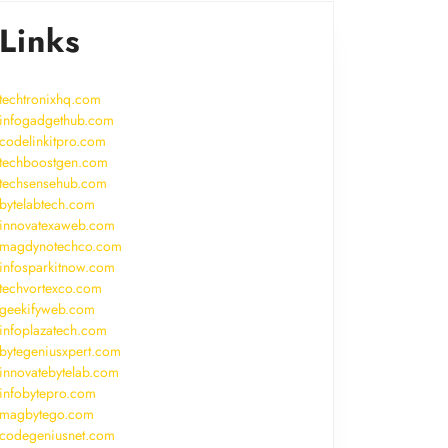
Links
techtronixhq.com
infogadgethub.com
codelinkitpro.com
techboostgen.com
techsensehub.com
bytelabtech.com
innovatexaweb.com
magdynotechco.com
infosparkitnow.com
techvortexco.com
geekifyweb.com
infoplazatech.com
bytegeniusxpert.com
innovatebytelab.com
infobytepro.com
magbytego.com
codegeniusnet.com