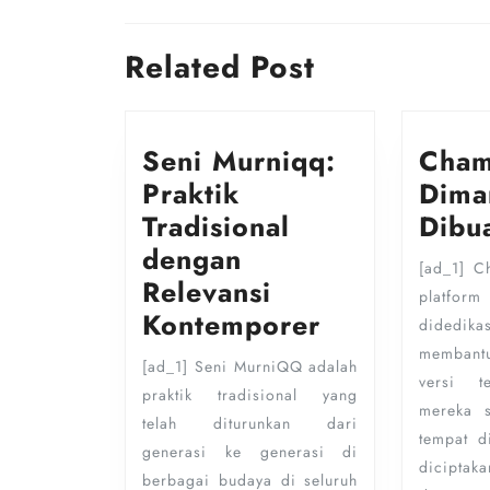
navigation
Previous
Related Post
post:
Seni Murniqq:
Cha
Praktik
Dima
Tradisional
Dibu
dengan
[ad_1] 
Relevansi
platfo
Seni
Kontemporer
didedi
Murniqq:
membantu
[ad_1] Seni MurniQQ adalah
Praktik
versi t
praktik tradisional yang
mereka s
Tradisional
telah diturunkan dari
tempat d
dengan
generasi ke generasi di
diciptaka
Relevansi
berbagai budaya di seluruh