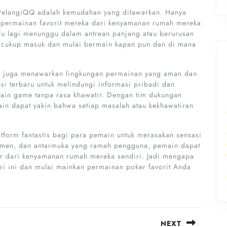
 PelangiQQ adalah kemudahan yang ditawarkan. Hanya
 permainan favorit mereka dari kenyamanan rumah mereka
perlu lagi menunggu dalam antrean panjang atau berurusan
– cukup masuk dan mulai bermain kapan pun dan di mana
QQ juga menawarkan lingkungan permainan yang aman dan
psi terbaru untuk melindungi informasi pribadi dan
in game tanpa rasa khawatir. Dengan tim dukungan
in dapat yakin bahwa setiap masalah atau kekhawatiran
form fantastis bagi para pemain untuk merasakan sensasi
amen, dan antarmuka yang ramah pengguna, pemain dapat
r dari kenyamanan rumah mereka sendiri. Jadi mengapa
 ini dan mulai mainkan permainan poker favorit Anda
NEXT