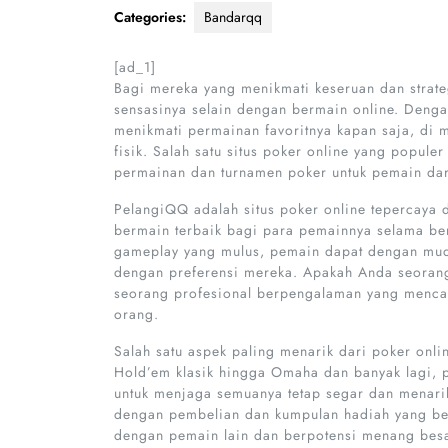
2026
Categories:
Bandarqq
[ad_1]
Bagi mereka yang menikmati keseruan dan strate
sensasinya selain dengan bermain online. Denga
menikmati permainan favoritnya kapan saja, di m
fisik. Salah satu situs poker online yang popu
permainan dan turnamen poker untuk pemain dari
PelangiQQ adalah situs poker online tepercaya
bermain terbaik bagi para pemainnya selama b
gameplay yang mulus, pemain dapat dengan mud
dengan preferensi mereka. Apakah Anda seorang
seorang profesional berpengalaman yang mencar
orang.
Salah satu aspek paling menarik dari poker onli
Hold’em klasik hingga Omaha dan banyak lagi, 
untuk menjaga semuanya tetap segar dan menari
dengan pembelian dan kumpulan hadiah yang be
dengan pemain lain dan berpotensi menang besa