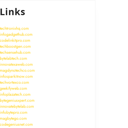
Links
techtronixhq.com
infogadgethub.com
codelinkitpro.com
techboostgen.com
techsensehub.com
bytelabtech.com
innovatexaweb.com
magdynotechco.com
infosparkitnow.com
techvortexco.com
geekifyweb.com
infoplazatech.com
bytegeniusxpert.com
innovatebytelab.com
infobytepro.com
magbytego.com
codegeniusnet.com