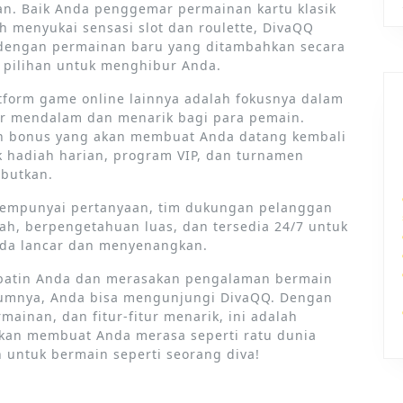
an. Baik Anda penggemar permainan kartu klasik
ih menyukai sensasi slot dan roulette, DivaQQ
 dengan permainan baru yang ditambahkan secara
n pilihan untuk menghibur Anda.
orm game online lainnya adalah fokusnya dalam
r mendalam dan menarik bagi para pemain.
dan bonus yang akan membuat Anda datang kembali
 hadiah harian, program VIP, dan turnamen
ebutkan.
mempunyai pertanyaan, tim dukungan pelanggan
h, berpengetahuan luas, dan tersedia 24/7 untuk
da lancar dan menyenangkan.
a batin Anda dan merasakan pengalaman bermain
lumnya, Anda bisa mengunjungi DivaQQ. Dengan
inan, dan fitur-fitur menarik, ini adalah
akan membuat Anda merasa seperti ratu dunia
lah untuk bermain seperti seorang diva!