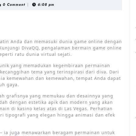
n@medmarket.io
0 Comment
|
6:08 pm
batin Anda dan memasuki dunia game online dengan
Kunjungi DivaQQ, pengalaman bermain game online
rti ratu dunia virtual sejati.
e unik yang memadukan kegembiraan permainan
ecanggihan tema yang terinspirasi dari diva. Dari
unia kemewahan dan kemewahan, tempat Anda dapat
uh gaya.
alah grafisnya yang memukau dan desainnya yang
ndah dengan estetika apik dan modern yang akan
n di kasino kelas atas di Las Vegas. Perhatian
ri tipografi yang elegan hingga animasi dan efek
 – ia juga menawarkan beragam permainan untuk