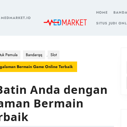
HOME
BAND
MEDMARKET.IO
SITUS JUDI ONL
tuk Pemula
Bandarqq
,
Slot
galaman Bermain Game Online Terbaik
Batin Anda dengan
laman Bermain
rbaik