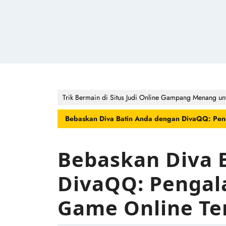
Skip
to
content
Skip
to
content
Trik Bermain di Situs Judi Online Gampang Menang un
Bebaskan Diva Batin Anda dengan DivaQQ: Pen
Bebaskan Diva 
DivaQQ: Penga
Game Online Te