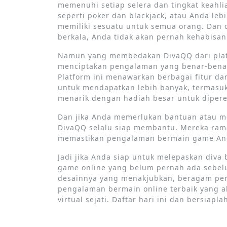
memenuhi setiap selera dan tingkat keahli
seperti poker dan blackjack, atau Anda leb
memiliki sesuatu untuk semua orang. Dan
berkala, Anda tidak akan pernah kehabisa
Namun yang membedakan DivaQQ dari platf
menciptakan pengalaman yang benar-bena
Platform ini menawarkan berbagai fitur 
untuk mendapatkan lebih banyak, termasuk
menarik dengan hadiah besar untuk diper
Dan jika Anda memerlukan bantuan atau 
DivaQQ selalu siap membantu. Mereka rama
memastikan pengalaman bermain game An
Jadi jika Anda siap untuk melepaskan div
game online yang belum pernah ada sebe
desainnya yang menakjubkan, beragam perma
pengalaman bermain online terbaik yang 
virtual sejati. Daftar hari ini dan bersiap