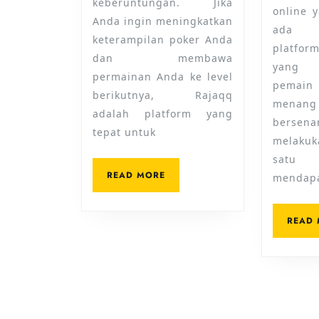
keberuntungan. Jika
Rajaqq
online 
Anda ingin meningkatkan
ada b
keterampilan poker Anda
platfor
dan membawa
yang
permainan Anda ke level
pemain
berikutnya, Rajaqq
menan
adalah platform yang
bersena
tepat untuk
melaku
satu 
READ
READ MORE
mendapa
MORE
READ