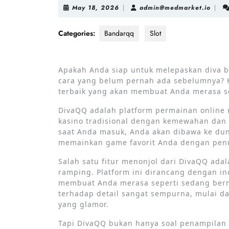
May
admi
May 18, 2026
|
admin@medmarket.io
|
18,
2026
Categories:
Bandarqq
Slot
Apakah Anda siap untuk melepaskan diva 
cara yang belum pernah ada sebelumnya? 
terbaik yang akan membuat Anda merasa sepe
DivaQQ adalah platform permainan onlin
kasino tradisional dengan kemewahan dan k
saat Anda masuk, Anda akan dibawa ke d
memainkan game favorit Anda dengan pen
Salah satu fitur menonjol dari DivaQQ ad
ramping. Platform ini dirancang dengan i
membuat Anda merasa seperti sedang bermai
terhadap detail sangat sempurna, mulai da
yang glamor.
Tapi DivaQQ bukan hanya soal penampilan