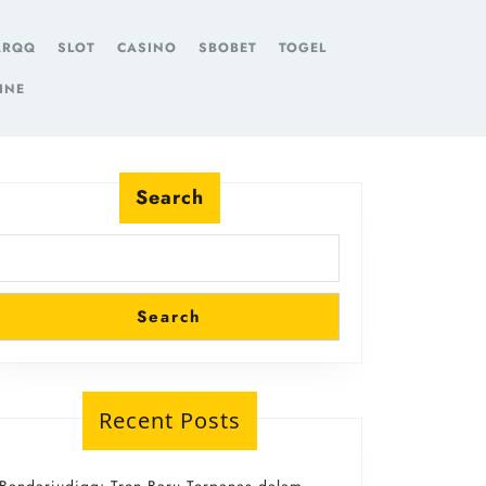
ARQQ
SLOT
CASINO
SBOBET
TOGEL
INE
Search
Search
Recent Posts