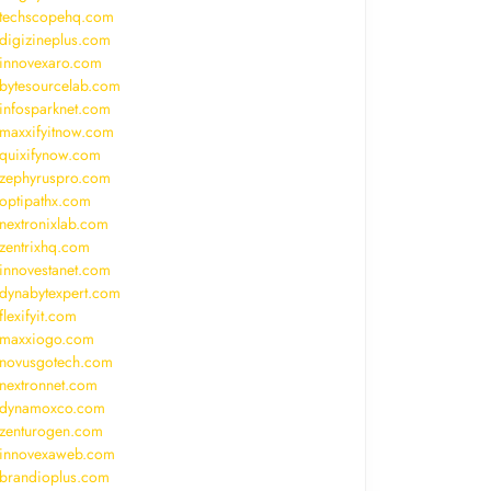
techscopehq.com
digizineplus.com
innovexaro.com
bytesourcelab.com
infosparknet.com
maxxifyitnow.com
quixifynow.com
zephyruspro.com
optipathx.com
nextronixlab.com
zentrixhq.com
innovestanet.com
dynabytexpert.com
flexifyit.com
maxxiogo.com
novusgotech.com
nextronnet.com
dynamoxco.com
zenturogen.com
innovexaweb.com
brandioplus.com