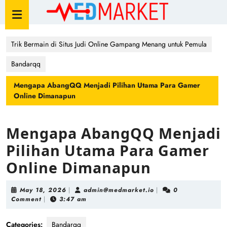
Skip
Open
to
Button
content
Skip
Trik Bermain di Situs Judi Online Gampang Menang untuk Pemula
to
content
Bandarqq
Mengapa AbangQQ Menjadi Pilihan Utama Para Gamer
Online Dimanapun
Mengapa AbangQQ Menjadi
Pilihan Utama Para Gamer
Online Dimanapun
May
admin@medmarket.io
May 18, 2026
|
admin@medmarket.io
|
0
18,
Comment
|
3:47 am
2026
Categories:
Bandarqq