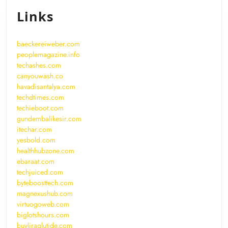
Links
baeckereiweber.com
peoplemagazine.info
techashes.com
canyouwash.co
havadisantalya.com
techdtimes.com
techieboot.com
gundembalikesir.com
itechar.com
yesbold.com
healthhubzone.com
ebaraat.com
techjuiced.com
byteboosttech.com
magnexushub.com
virtuogoweb.com
biglotshours.com
buyliraglutide.com