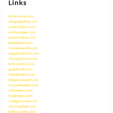
Links
techtronixhq.com
infogadgethub.com
codelinkitpro.com
techboostgen.com
techsensehub.com
bytelabtech.com
innovatexaweb.com
magdynotechco.com
infosparkitnow.com
techvortexco.com
geekifyweb.com
infoplazatech.com
bytegeniusxpert.com
innovatebytelab.com
infobytepro.com
magbytego.com
codegeniusnet.com
infoinsightnet.com
bytesourcehq.com