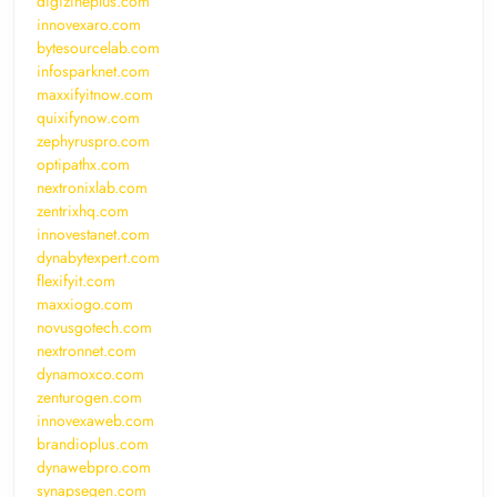
digizineplus.com
innovexaro.com
bytesourcelab.com
infosparknet.com
maxxifyitnow.com
quixifynow.com
zephyruspro.com
optipathx.com
nextronixlab.com
zentrixhq.com
innovestanet.com
dynabytexpert.com
flexifyit.com
maxxiogo.com
novusgotech.com
nextronnet.com
dynamoxco.com
zenturogen.com
innovexaweb.com
brandioplus.com
dynawebpro.com
synapsegen.com