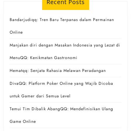
Recent Posts
Bandarjudiqq: Tren Baru Terpanas dalam Permainan
Online
Manjakan diri dengan Masakan Indonesia yang Lezat di
MenuQQ: Kenikmatan Gastronomi
Hematqq: Senjata Rahasia Melawan Peradangan
DivaQQ: Platform Poker Online yang Wajib Dicoba
untuk Gamer dari Semua Level
Temui Tim Dibalik AbangQQ: Mendefinisikan Ulang
Game Online