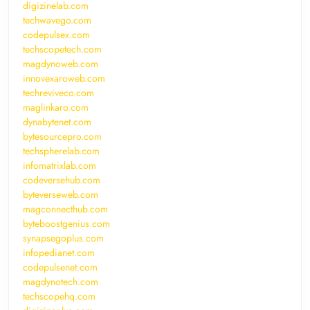
digizinelab.com
techwavego.com
codepulsex.com
techscopetech.com
magdynoweb.com
innovexaroweb.com
techreviveco.com
maglinkaro.com
dynabytenet.com
bytesourcepro.com
techspherelab.com
infomatrixlab.com
codeversehub.com
byteverseweb.com
magconnecthub.com
byteboostgenius.com
synapsegoplus.com
infopedianet.com
codepulsenet.com
magdynotech.com
techscopehq.com