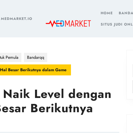
HOME
BAND
MEDMARKET.IO
SITUS JUDI ONL
tuk Pemula
Bandarqq
 Hal Besar Berikutnya dalam Game
k Naik Level dengan
esar Berikutnya