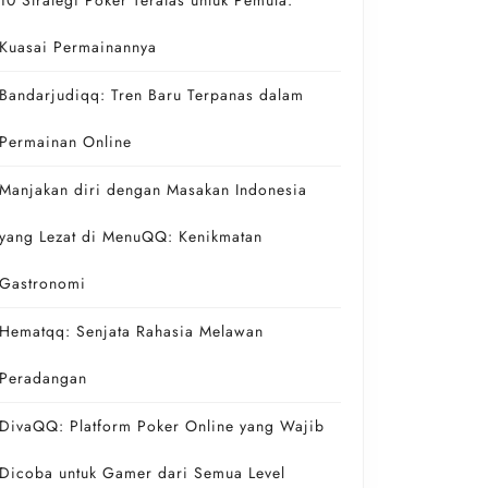
10 Strategi Poker Teratas untuk Pemula:
Kuasai Permainannya
Bandarjudiqq: Tren Baru Terpanas dalam
Permainan Online
Manjakan diri dengan Masakan Indonesia
yang Lezat di MenuQQ: Kenikmatan
Gastronomi
Hematqq: Senjata Rahasia Melawan
Peradangan
DivaQQ: Platform Poker Online yang Wajib
Dicoba untuk Gamer dari Semua Level