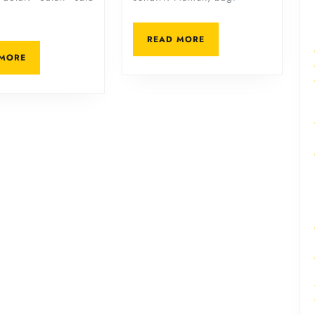
game
online
READ
READ MORE
MORE
READ
 MORE
MORE