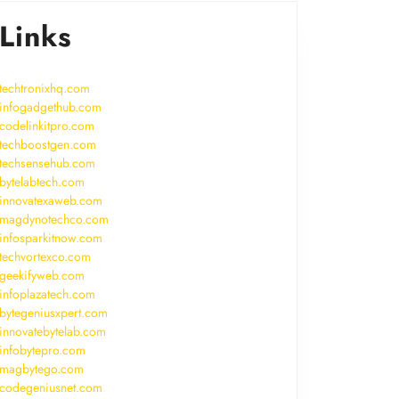
Links
techtronixhq.com
infogadgethub.com
codelinkitpro.com
techboostgen.com
techsensehub.com
bytelabtech.com
innovatexaweb.com
magdynotechco.com
infosparkitnow.com
techvortexco.com
geekifyweb.com
infoplazatech.com
bytegeniusxpert.com
innovatebytelab.com
infobytepro.com
magbytego.com
codegeniusnet.com