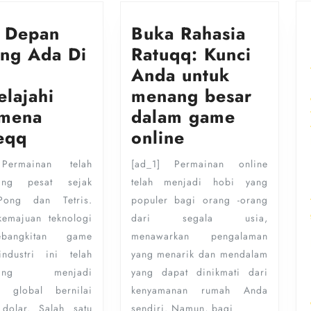
 Depan
Buka Rahasia
ng Ada Di
Ratuqq: Kunci
Anda untuk
elajahi
menang besar
mena
dalam game
Masa
Buka
eqq
online
qq:
Depan
Rahasia
Permainan telah
[ad_1] Permainan online
Gaming
Ratuqq:
ang pesat sejak
telah menjadi hobi yang
if
Ada
Kunci
ong dan Tetris.
populer bagi orang -orang
Di
Anda
emajuan teknologi
dari segala usia,
Sini:
untuk
bangkitan game
menawarkan pengalaman
industri ini telah
yang menarik dan mendalam
Menjelajahi
menang
mbang menjadi
yang dapat dinikmati dari
Fenomena
besar
a global bernilai
kenyamanan rumah Anda
Wedeqq
dalam
 dolar. Salah satu
sendiri. Namun, bagi