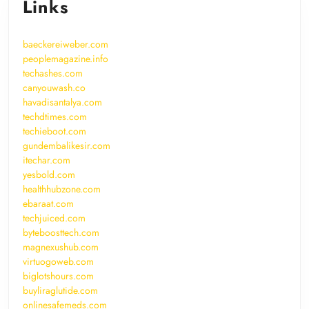
Links
baeckereiweber.com
peoplemagazine.info
techashes.com
canyouwash.co
havadisantalya.com
techdtimes.com
techieboot.com
gundembalikesir.com
itechar.com
yesbold.com
healthhubzone.com
ebaraat.com
techjuiced.com
byteboosttech.com
magnexushub.com
virtuogoweb.com
biglotshours.com
buyliraglutide.com
onlinesafemeds.com