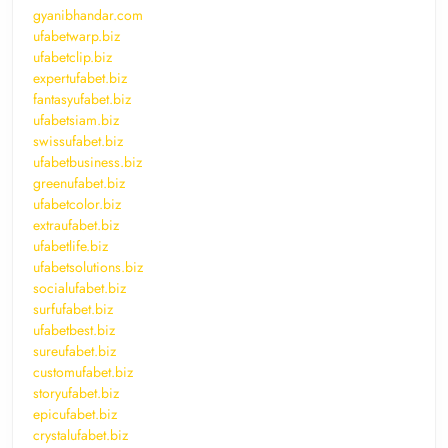
gyanibhandar.com
ufabetwarp.biz
ufabetclip.biz
expertufabet.biz
fantasyufabet.biz
ufabetsiam.biz
swissufabet.biz
ufabetbusiness.biz
greenufabet.biz
ufabetcolor.biz
extraufabet.biz
ufabetlife.biz
ufabetsolutions.biz
socialufabet.biz
surfufabet.biz
ufabetbest.biz
sureufabet.biz
customufabet.biz
storyufabet.biz
epicufabet.biz
crystalufabet.biz