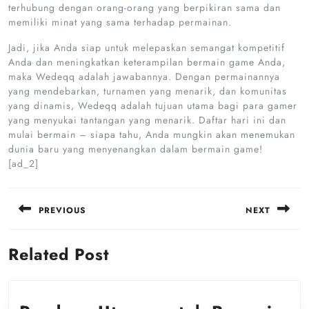
terhubung dengan orang-orang yang berpikiran sama dan
memiliki minat yang sama terhadap permainan.
Jadi, jika Anda siap untuk melepaskan semangat kompetitif
Anda dan meningkatkan keterampilan bermain game Anda,
maka Wedeqq adalah jawabannya. Dengan permainannya
yang mendebarkan, turnamen yang menarik, dan komunitas
yang dinamis, Wedeqq adalah tujuan utama bagi para gamer
yang menyukai tantangan yang menarik. Daftar hari ini dan
mulai bermain – siapa tahu, Anda mungkin akan menemukan
dunia baru yang menyenangkan dalam bermain game!
[ad_2]
Post
navigation
PREVIOUS
NEXT
Previous
Next
Related Post
post:
post: