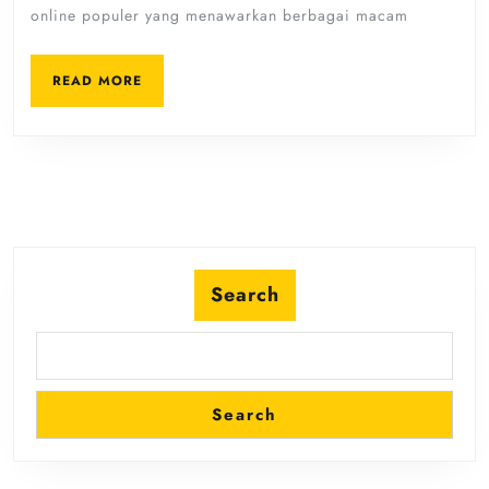
dengan
online populer yang menawarkan berbagai macam
Pelangiqq:
Panduan
READ
READ MORE
MORE
Pemain
Search
Search