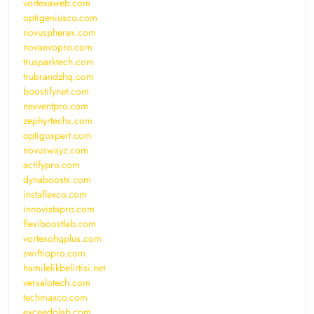
vortexaweb.com
optigeniusco.com
novuspherex.com
novaevopro.com
trusparktech.com
trubrandzhq.com
boostifynet.com
nexventpro.com
zephyrtechx.com
optigoxpert.com
novuswayz.com
actifypro.com
dynaboostx.com
instaflexco.com
innovistapro.com
flexiboostlab.com
vortexohqplus.com
swiftiopro.com
hamilelikbelirtisi.net
versalotech.com
techmaxco.com
exceedolab.com