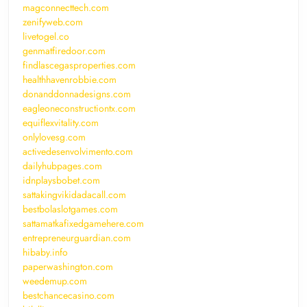
magconnecttech.com
zenifyweb.com
livetogel.co
genmatfiredoor.com
findlascegasproperties.com
healthhavenrobbie.com
donanddonnadesigns.com
eagleoneconstructiontx.com
equiflexvitality.com
onlylovesg.com
activedesenvolvimento.com
dailyhubpages.com
idnplaysbobet.com
sattakingvikidadacall.com
bestbolaslotgames.com
sattamatkafixedgamehere.com
entrepreneurguardian.com
hibaby.info
paperwashington.com
weedemup.com
bestchancecasino.com