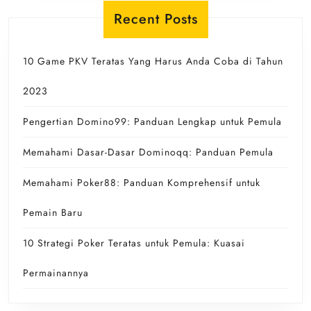
Recent Posts
10 Game PKV Teratas Yang Harus Anda Coba di Tahun
2023
Pengertian Domino99: Panduan Lengkap untuk Pemula
Memahami Dasar-Dasar Dominoqq: Panduan Pemula
Memahami Poker88: Panduan Komprehensif untuk
Pemain Baru
10 Strategi Poker Teratas untuk Pemula: Kuasai
Permainannya