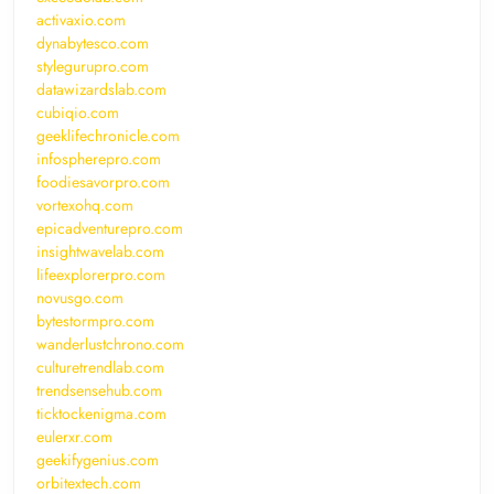
activaxio.com
dynabytesco.com
stylegurupro.com
datawizardslab.com
cubiqio.com
geeklifechronicle.com
infospherepro.com
foodiesavorpro.com
vortexohq.com
epicadventurepro.com
insightwavelab.com
lifeexplorerpro.com
novusgo.com
bytestormpro.com
wanderlustchrono.com
culturetrendlab.com
trendsensehub.com
ticktockenigma.com
eulerxr.com
geekifygenius.com
orbitextech.com