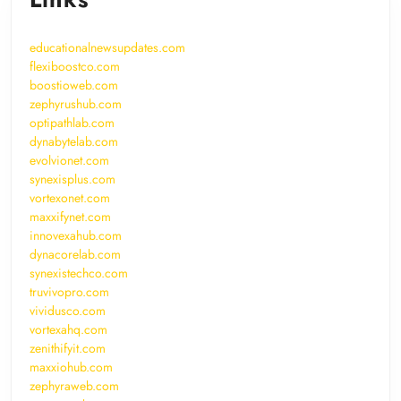
educationalnewsupdates.com
flexiboostco.com
boostioweb.com
zephyrushub.com
optipathlab.com
dynabytelab.com
evolvionet.com
synexisplus.com
vortexonet.com
maxxifynet.com
innovexahub.com
dynacorelab.com
synexistechco.com
truvivopro.com
vividusco.com
vortexahq.com
zenithifyit.com
maxxiohub.com
zephyraweb.com