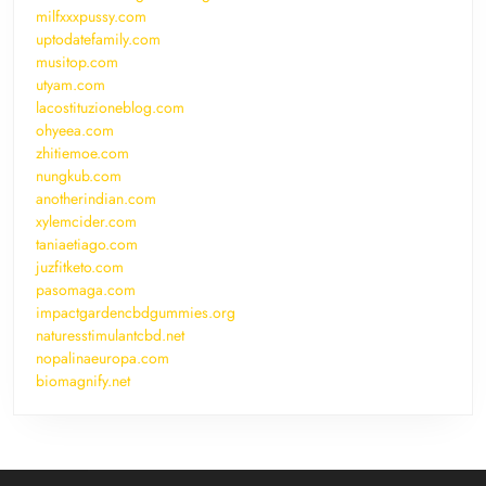
milfxxxpussy.com
uptodatefamily.com
musitop.com
utyam.com
lacostituzioneblog.com
ohyeea.com
zhitiemoe.com
nungkub.com
anotherindian.com
xylemcider.com
taniaetiago.com
juzfitketo.com
pasomaga.com
impactgardencbdgummies.org
naturesstimulantcbd.net
nopalinaeuropa.com
biomagnify.net